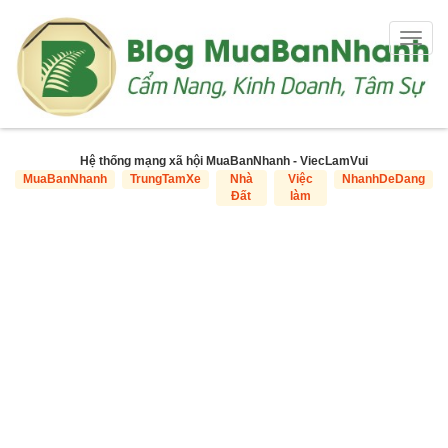
Togg
navig
Hệ thống mạng xã hội MuaBanNhanh - ViecLamVui
MuaBanNhanh
TrungTamXe
Nhà
Việc
NhanhDeDang
Đất
làm