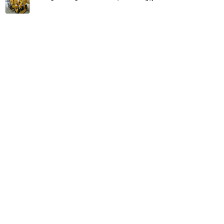
MBN share
>> Quảng cáo miễn phí
Đánh giá những ưu điểm nổi bật của cẩu gập
| Diễn đàn, Đánh giá
Từ khóa tìm kiếm
CẨU GẬP
,
cẩu gập cứu hộ giao thông
,
cẩu gập
havy
Bài viết liên quan Đánh giá những ưu điểm nổi bật
của cẩu gập
Tin cùng người đăng
31/10/2018
Cẩu gập Hyva giải pháp cho nâng hạ, bốc xếp và c
ứu hộ giao thông
1294
31/10/2018
Mua cẩu gập cứu hộ giao thông ở đâu?
1250
05/09/2018
Mua tháp ben Hyva - Tháp ben thủy lực giá tốt nhấ
t
1417
05/09/2018
Tháp ben HYVA chính hãng, giá rẻ
1054
07/03/2018
Công ty Hyva chuyên phân phối các linh kiện xe th