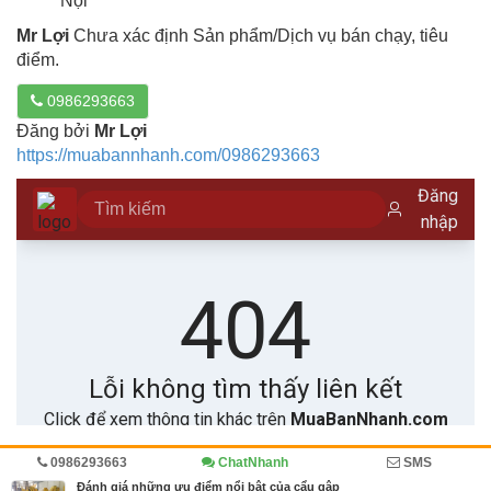
Nội
Mr Lợi
Chưa xác định Sản phẩm/Dịch vụ bán chạy, tiêu
điểm.
0986293663
Đăng bởi
Mr Lợi
https://muabannhanh.com/0986293663
0986293663
ChatNhanh
SMS
Trang chủ
Diễn đàn
Đánh giá
Đánh giá những ưu điểm nổi bật của cẩu gập