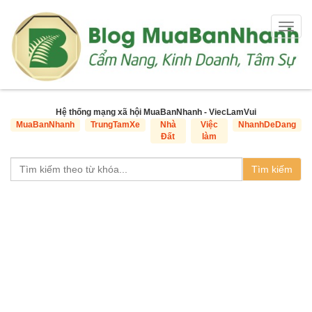
Togg
navig
Hệ thống mạng xã hội MuaBanNhanh - ViecLamVui
MuaBanNhanh
TrungTamXe
Nhà
Việc
NhanhDeDang
Đất
làm
Tìm kiếm