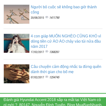
Người bỏ cuộc sẽ không bao giờ thành
công
1411790
20/08/2015
4 con giáp MUỐN NGHÈO CŨNG KHÓ vì
dòng tiền cứ ÀO ÀO chảy vào túi nửa đầu
năm 2017
1368261
17/02/2017
Câu chuyện cảm động nhắc ta đừng quên
dành thời gian cho bố mẹ
1254745
07/02/2017
Đánh giá Hyundai Accent 2018 sắp ra mắt tại Việt Nam có
gì mới ?, 80147, Nguyễn Đình Tuyên, Blog MuaBanNhanh,