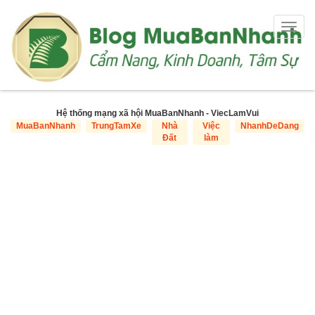
Togg
navig
Hệ thống mạng xã hội MuaBanNhanh - ViecLamVui
MuaBanNhanh
TrungTamXe
Nhà
Việc
NhanhDeDang
Đất
làm