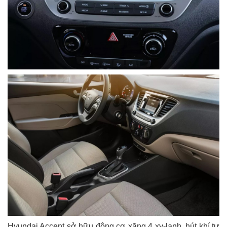
Hyundai Accent sở hữu động cơ xăng 4 xy-lanh, hút khí tự