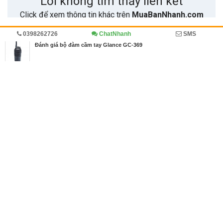
0398262726
ChatNhanh
SMS
Trang chủ
Diễn đàn
Cẩm nang
Đánh giá bộ đàm cầm tay Glance GC-369
MBN share
>> Quảng cáo miễn phí
Đánh giá bộ đàm cầm tay Glance GC-369
| Diễn đàn, Cẩm nang
Từ khóa tìm kiếm
giá máy bộ đàm cầm tay
,
máy bộ đàm cầm tay
,
mua máy bộ đàm cầm tay
Bài viết liên quan Đánh giá bộ đàm cầm tay Glance
GC-369
Bài viết mới hơn
11/07/2018
Mua khăn trải bàn ở đâu tại TPHCM giá tốt, mẫu k
hăn trải bàn đẹp, chất lượng
4432