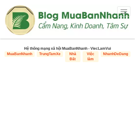
Togg
navig
Hệ thống mạng xã hội MuaBanNhanh - ViecLamVui
MuaBanNhanh
TrungTamXe
Nhà
Việc
NhanhDeDang
Đất
làm