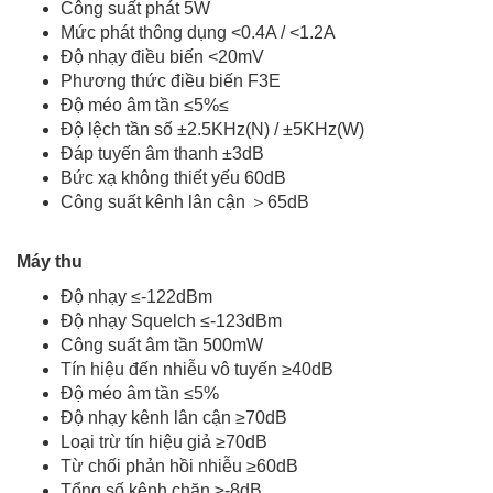
Công suất phát 5W
Mức phát thông dụng <0.4A / <1.2A
Độ nhạy điều biến <20mV
Phương thức điều biến F3E
Độ méo âm tần ≤5%≤
Độ lệch tần số ±2.5KHz(N) / ±5KHz(W)
Đáp tuyến âm thanh ±3dB
Bức xạ không thiết yếu 60dB
Công suất kênh lân cận ＞65dB
Máy thu
Độ nhạy ≤-122dBm
Độ nhạy Squelch ≤-123dBm
Công suất âm tần 500mW
Tín hiệu đến nhiễu vô tuyến ≥40dB
Độ méo âm tần ≤5%
Độ nhạy kênh lân cận ≥70dB
Loại trừ tín hiệu giả ≥70dB
Từ chối phản hồi nhiễu ≥60dB
Tổng số kênh chặn ≥-8dB