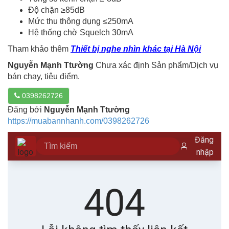
Độ chặn ≥85dB
Mức thu thông dụng ≤250mA
Hệ thống chờ Squelch 30mA
Tham khảo thêm
Thiết bị nghe nhìn khác tại Hà Nội
Nguyễn Mạnh Ttường
Chưa xác định Sản phẩm/Dịch vụ
bán chạy, tiêu điểm.
0398262726
Đăng bởi
Nguyễn Mạnh Ttường
https://muabannhanh.com/0398262726