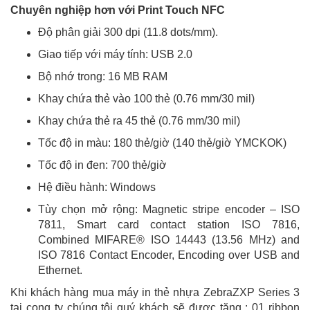
Chuyên nghiệp hơn với Print Touch NFC
Độ phân giải 300 dpi (11.8 dots/mm).
Giao tiếp với máy tính: USB 2.0
Bộ nhớ trong: 16 MB RAM
Khay chứa thẻ vào 100 thẻ (0.76 mm/30 mil)
Khay chứa thẻ ra 45 thẻ (0.76 mm/30 mil)
Tốc độ in màu: 180 thẻ/giờ (140 thẻ/giờ YMCKOK)
Tốc độ in đen: 700 thẻ/giờ
Hệ điều hành: Windows
Tùy chọn mở rộng: Magnetic stripe encoder – ISO
7811, Smart card contact station ISO 7816,
Combined MIFARE® ISO 14443 (13.56 MHz) and
ISO 7816 Contact Encoder, Encoding over USB and
Ethernet.
Khi khách hàng mua máy in thẻ nhựa ZebraZXP Series 3
tại cong ty chúng tôi quý khách sẽ được tặng : 01 ribbon