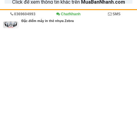
0369604993
ChatNhanh
SMS
Trang chủ
Diễn đàn
Máy in kỹ thuật số
Đặc điểm máy in thẻ nhựa Zebra
MBN share
>> Quảng cáo miễn phí
Đặc điểm máy in thẻ nhựa Zebra
| Diễn đàn, Máy in kỹ thuật số
Từ khóa tìm kiếm
Máy in thẻ nhựa
,
máy in thẻ nhựa 2 mặt
,
máy i
n thẻ nhựa giá rẻ
Bài viết liên quan Đặc điểm máy in thẻ nhựa Zebra
Tin cùng người đăng
27/02/2018
Đánh giá máy in thẻ nhựa Smart 50S
913
27/02/2018
Đặc điểm kỹ thuật và các tính năng của máy in thẻ
nhựa Smart 30S
875
27/02/2018
Đặc điểm của máy in thẻ nhựa HITI CS200E