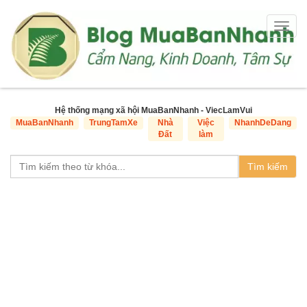
Togg
navig
Hệ thống mạng xã hội MuaBanNhanh - ViecLamVui
MuaBanNhanh
TrungTamXe
Nhà
Việc
NhanhDeDang
Đất
làm
Tìm kiếm