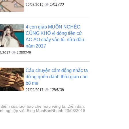
1411780
20/08/2015
4 con giáp MUỐN NGHÈO
CŨNG KHÓ vì dòng tiền cứ
ÀO ÀO chảy vào túi nửa đầu
năm 2017
1368249
2/2017
Câu chuyện cảm động nhắc ta
đừng quên dành thời gian cho
bố mẹ
1254735
07/02/2017
 điểm của lưới bao che màu vàng tại Diễn đàn,
nh nghiệp viết Blog MuaBanNhanh 23/03/2018