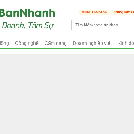
MuaBanNhanh
TrungTamX
đồng
Công nghệ
Cẩm nang
Doanh nghiệp viết
Kinh d