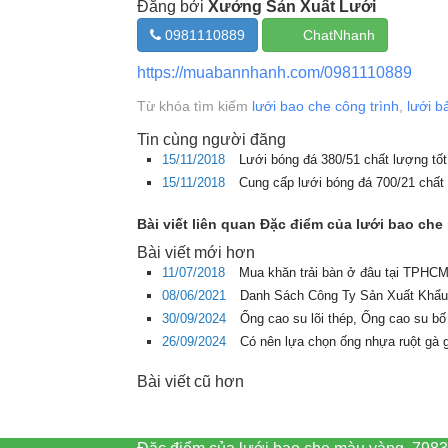
Đăng bởi
Xưởng Sản Xuất Lưới
0981110889
ChatNhanh
https://muabannhanh.com/0981110889
Từ khóa tìm kiếm
lưới bao che công trình
,
lưới b
Tin cùng người đăng
15/11/2018
Lưới bóng đá 380/51 chất lượng tố
15/11/2018
Cung cấp lưới bóng đá 700/21 chất 
Bài viết liên quan Đặc điểm của lưới bao ch
Bài viết mới hơn
11/07/2018
Mua khăn trải bàn ở đâu tại TPHCM 
08/06/2021
Danh Sách Công Ty Sản Xuất Khẩu
30/09/2024
Ống cao su lõi thép, Ống cao su bố
26/09/2024
Có nên lựa chọn ống nhựa ruột gà 
Bài viết cũ hơn