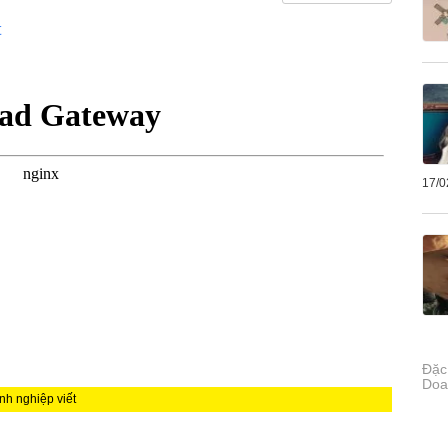
t
17/0
Đặc
Doa
nh nghiệp viết