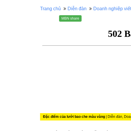
Trang chủ
Diễn đàn
Doanh nghiệp viế
MBN share
Đặc điểm của lưới bao che màu vàng
| Diễn đàn, Doa