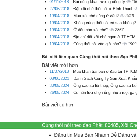
01/11/2018
Bài cúng khai trương công ty
18
27/06/2018
Đặt xôi chè thôi nôi ở Bình Thạnh
19/04/2018
Mua xôi chè cúng ở đâu?
2419
19/04/2018
Không cúng thôi nôi có sao không?
19/04/2018
Ở đâu bán xôi chè?
2867
19/04/2018
Địa chỉ đặt xôi chè ngon ở TPHCM
19/04/2018
Cúng thôi nôi vào giờ nào?
1909
Bài viết liên quan Cúng thôi nôi theo đạo Phậ
Bài viết mới hơn
11/07/2018
Mua khăn trải bàn ở đâu tại TPHCM 
08/06/2021
Danh Sách Công Ty Sản Xuất Khẩu
30/09/2024
Ống cao su lõi thép, Ống cao su bố
26/09/2024
Có nên lựa chọn ống nhựa ruột gà 
Bài viết cũ hơn
Cúng thôi nôi theo đạo Phật, 80485, Xôi 
Đăng tin Mua Bán Nhanh Dễ Dàng và 