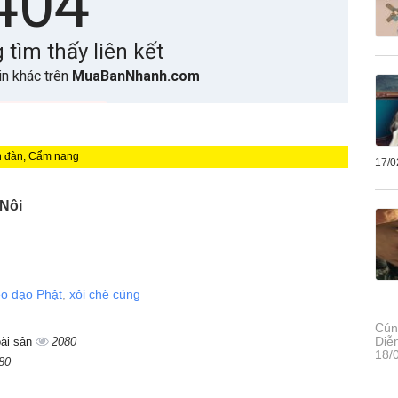
n đàn, Cẩm nang
17/0
 Nôi
eo đạo Phật
,
xôi chè cúng
Cún
Diễ
oài sân
2080
18/
80