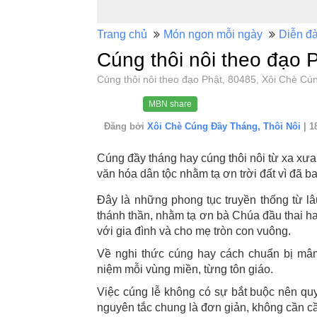
Trang chủ
Món ngon mỗi ngày
Diễn đ
Cúng thôi nôi theo đạo 
Cúng thôi nôi theo đạo Phật, 80485, Xôi Chè C
MBN share
Đăng bởi
Xôi Chè Cúng Đầy Tháng, Thôi Nôi
| 1
Cúng đầy tháng hay cúng thôi nôi từ xa xưa
văn hóa dân tộc nhằm tạ ơn trời đất vì đã 
Đây là những phong tục truyền thống từ lâ
thánh thần, nhằm tạ ơn bà Chúa đầu thai h
với gia đình và cho mẹ tròn con vuông.
Về nghi thức cúng hay cách chuẩn bị mâ
niệm mỗi vùng miền, từng tôn giáo.
Việc cúng lễ không có sự bắt buộc nên quy 
nguyên tắc chung là đơn giản, không cần cầ