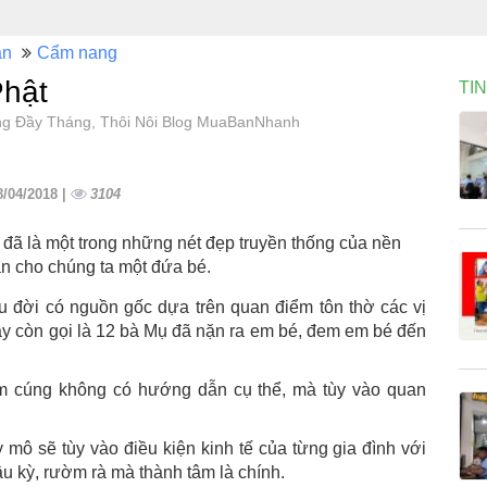
àn
Cẩm nang
Phật
TI
úng Đầy Tháng, Thôi Nôi Blog MuaBanNhanh
8/04/2018 |
3104
 đã là một trong những nét đẹp truyền thống của nền
ban cho chúng ta một đứa bé.
u đời có nguồn gốc dựa trên quan điểm tôn thờ các vị
ay còn gọi là 12 bà Mụ đã nặn ra em bé, đem em bé đến
m cúng không có hướng dẫn cụ thể, mà tùy vào quan
mô sẽ tùy vào điều kiện kinh tế của từng gia đình với
u kỳ, rườm rà mà thành tâm là chính.