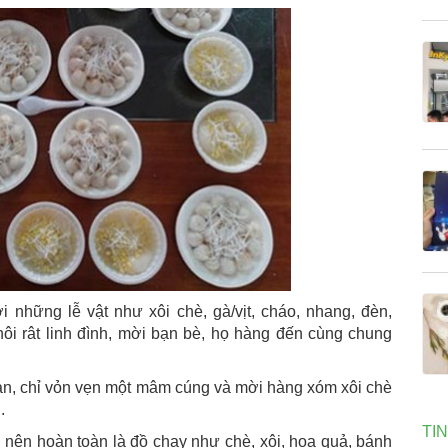
 những lễ vật như xôi chè, gà/vịt, cháo, nhang, đèn,
 nôi rât linh đình, mời bạn bè, họ hàng đến cùng chung
iản, chỉ vỏn vẹn một mâm cúng và mời hàng xóm xôi chè
.
TI
nên hoàn toàn là đồ chay như chè, xôi, hoa quả, bánh