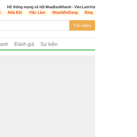
Hệ thống mạng xã hội MuaBanNhanh - ViecLamVui
e
Nhà Đất
Việc Làm
NhanhDeDang
Blog
Tìm kiếm
oanh
Đánh giá
Sự kiện