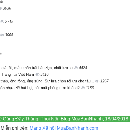
58
3036
2715
3068
t
giá tốt, mẫu khăn trải bàn đẹp, chất lượng
4424
 Trang Tại Việt Nam
3416
 thép, ống rồng, ống sùng: Sự lựa chọn tối ưu cho tàu...
1267
gân nhựa để hút bụi, hút mùi phòng sơn không?
1186
Chè Cúng Đầy Tháng, Thôi Nôi, Blog MuaBanNhanh, 18/04/2018 
Miễn phí trên:
Mạng Xã hội MuaBanNhanh.com