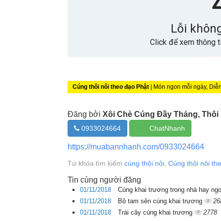
Cúng thôi nôi theo đạo Phật
| Món ngon mỗi ngày, Diễ
Đăng bởi
Xôi Chè Cúng Đầy Tháng, Thôi
0933024664
ChatNhanh
https://muabannhanh.com/0933024664
Từ khóa tìm kiếm
cúng thôi nôi
,
Cúng thôi nôi th
Tin cùng người đăng
01/11/2018
Cúng khai trương trong nhà hay ng
01/11/2018
Bộ tam sên cúng khai trương
26
01/11/2018
Trái cây cúng khai trương
2778