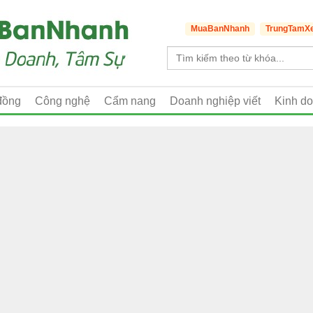
MuaBanNhanh
TrungTamX
đồng
Công nghệ
Cẩm nang
Doanh nghiệp viết
Kinh d