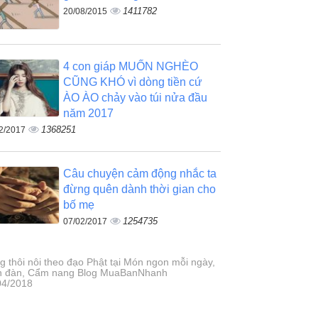
1411782
20/08/2015
4 con giáp MUỐN NGHÈO
CŨNG KHÓ vì dòng tiền cứ
ÀO ÀO chảy vào túi nửa đầu
năm 2017
1368251
2/2017
Câu chuyện cảm động nhắc ta
đừng quên dành thời gian cho
bố mẹ
1254735
07/02/2017
g thôi nôi theo đạo Phật tại Món ngon mỗi ngày,
n đàn, Cẩm nang Blog MuaBanNhanh
04/2018