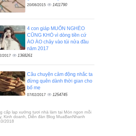
1411790
20/08/2015
4 con giáp MUỐN NGHÈO
CŨNG KHÓ vì dòng tiền cứ
ÀO ÀO chảy vào túi nửa đầu
năm 2017
1368261
2/2017
Câu chuyện cảm động nhắc ta
đừng quên dành thời gian cho
bố mẹ
1254745
07/02/2017
g cấp lạp xưởng tươi nhà làm tại Món ngon mỗi
y, Kinh doanh, Diễn đàn Blog MuaBanNhanh
10/2018