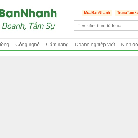
MuaBanNhanh
TrungTamX
đồng
Công nghệ
Cẩm nang
Doanh nghiệp viết
Kinh d