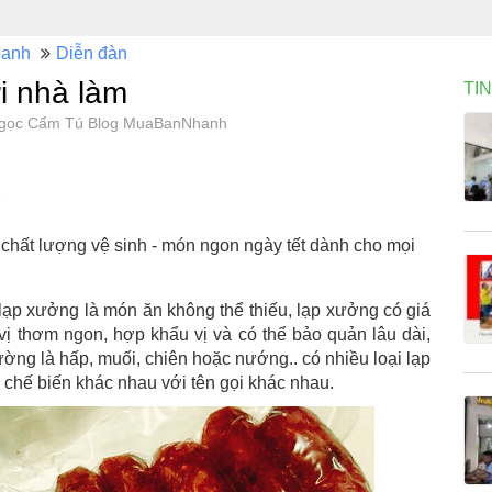
oanh
Diễn đàn
i nhà làm
TI
 Ngọc Cẩm Tú Blog MuaBanNhanh
hất lượng vệ sinh - món ngon ngày tết dành cho mọi
 lạp xưởng là món ăn không thể thiếu, lạp xưởng có giá
vị thơm ngon, hợp khẩu vị và có thể bảo quản lâu dài,
ng là hấp, muối, chiên hoặc nướng.. có nhiều loại lạp
h chế biến khác nhau với tên gọi khác nhau.