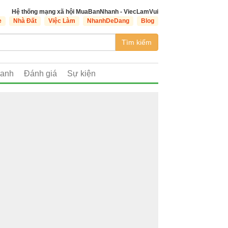
Hệ thống mạng xã hội MuaBanNhanh - ViecLamVui
e
Nhà Đất
Việc Làm
NhanhDeDang
Blog
Tìm kiếm
oanh
Đánh giá
Sự kiện