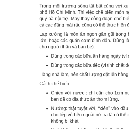
Trong môi trường sống tất bật cùng với x
phố Hồ Chí Minh. Thì việc chế biến món ngo
quý bà nội trợ. May thay công đoạn chế b
cả các đấng mài râu cũng có thể thực hiện 
Lạp xưởng là món ăn ngon gần gũi trong 
lớn, hoặc các quán cơm bình dân. Dùng là
cho người thân và bạn bè).
Dùng trong các bữa ăn hàng ngày (vì
Dùng trong các bữa tiệc (vì tính chấ
Hàng nhà làm, nên chất lượng đặt lên hàng 
Cách chế biến:
Chiên với nước : chỉ cần cho 1cm n
bạn đã có đĩa thức ăn thơm lừng.
Nướng: thật tuyệt vời, “xiên" vào đ
cho lớp vỏ bên ngoài nứt ra là có thể
không bị khét.