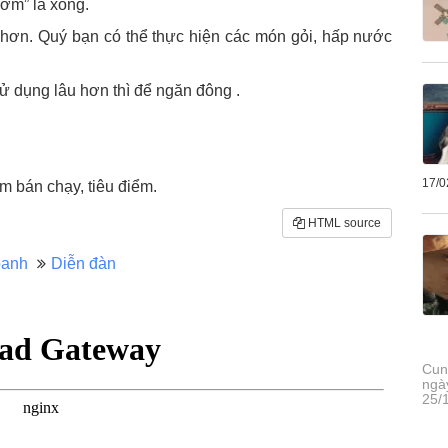
cơm” là xong.
 hơn. Quý bạn có thể thực hiện các món gỏi, hấp nước
ử dụng lâu hơn thì để ngăn đông .
17/0
 bán chạy, tiêu điểm.
HTML source
oanh
Diễn đàn
Cun
ngà
25/