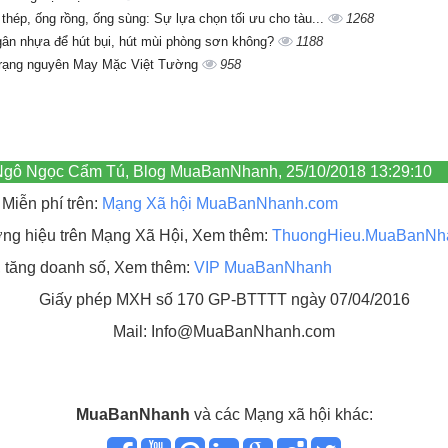
 thép, ống rồng, ống sùng: Sự lựa chọn tối ưu cho tàu...
1268
gân nhựa để hút bụi, hút mùi phòng sơn không?
1188
trạng nguyên May Mặc Việt Tường
958
 Ngô Ngọc Cẩm Tú, Blog MuaBanNhanh, 25/10/2018 13:29:10
Miễn phí trên:
Mạng Xã hội MuaBanNhanh.com
hương hiệu trên Mạng Xã Hội, Xem thêm:
ThuongHieu.MuaBanNh
, tăng doanh số, Xem thêm:
VIP MuaBanNhanh
Giấy phép MXH số 170 GP-BTTTT ngày 07/04/2016
Mail: Info@MuaBanNhanh.com
MuaBanNhanh
và các Mạng xã hội khác: