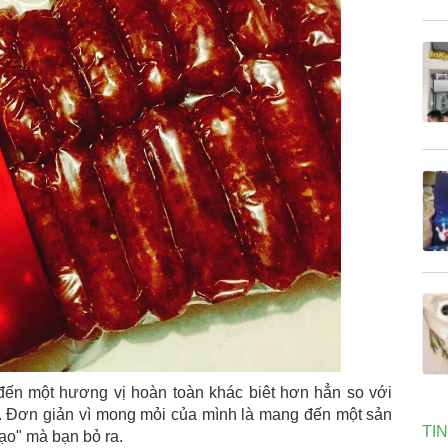
ến một hương vị hoàn toàn khác biêt hơn hẳn so với
 Đơn giản vì mong mỏi của mình là mang đến một sản
TI
ạo" mà bạn bỏ ra.