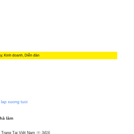
y, Kinh doanh, Diễn đàn
,
lap xuong tuoi
nhà làm
 Trang Tại Việt Nam
3416