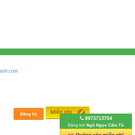
anh.
com
Đăng tin
Đăng ký
0973713704
Đăng bởi
Ngô Ngọc Cẩm Tú