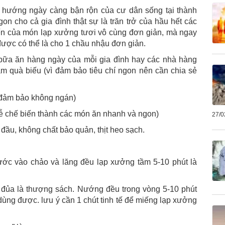
u hướng ngày càng bận rộn của cư dân sống tại thành
n cho cả gia đình thật sự là trăn trở của hầu hết các
iến của món lạp xưởng tươi vô cùng đơn giản, mà ngay
được có thể là cho 1 chầu nhậu đơn giản.
bữa ăn hàng ngày của mỗi gia đình hay các nhà hàng
m quà biếu (vì đảm bảo tiêu chí ngon nên cần chia sẻ
 đảm bảo không ngán)
t dễ chế biến thành các món ăn nhanh và ngon)
27/0
đầu, không chất bảo quản, thịt heo sạch.
ước vào chảo và lăng đều lạp xưởng tầm 5-10 phút là
ầu đủa là thượng sách. Nướng đều trong vòng 5-10 phút
 dùng được. lưu ý cần 1 chút tinh tế để miếng lạp xưởng