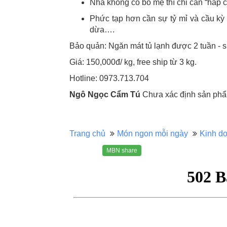
Nhà không có bố mẹ thì chỉ cần “hấp 
Phức tạp hơn cần sự tỷ mỉ và cầu kỳ
dừa….
Bảo quản: Ngăn mát tủ lạnh được 2 tuần - s
Giá: 150,000đ/ kg, free ship từ 3 kg.
Hotline: 0973.713.704
Ngô Ngọc Cẩm Tú
Chưa xác định sản phẩm
Trang chủ
Món ngon mỗi ngày
Kinh d
MBN share