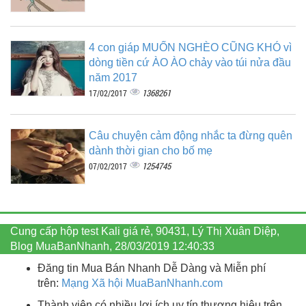
4 con giáp MUỐN NGHÈO CŨNG KHÓ vì
dòng tiền cứ ÀO ÀO chảy vào túi nửa đầu
năm 2017
1368261
17/02/2017
Câu chuyện cảm động nhắc ta đừng quên
dành thời gian cho bố mẹ
1254745
07/02/2017
Cung cấp hộp test Kali giá rẻ, 90431, Lý Thị Xuân Diệp,
Blog MuaBanNhanh, 28/03/2019 12:40:33
Đăng tin Mua Bán Nhanh Dễ Dàng và Miễn phí
trên:
Mạng Xã hội MuaBanNhanh.com
Thành viên có nhiều lợi ích uy tín thương hiệu trên