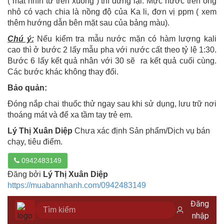
( mắt nhìn từ trên xuống ) thì dừng lại. Mực nước trên ống
nhỏ có vạch chia là nồng độ của Ka li, đơn vị ppm ( xem
thêm hướng dẫn bên mặt sau của bảng màu).
Chú ý:
Nếu kiểm tra mẫu nước mặn có hàm lượng kali
cao thì ở bước 2 lấy mẫu pha với nước cất theo tỷ lệ 1:30.
Bước 6 lấy kết quả nhân với 30 sẽ ra kết quả cuối cùng.
Các bước khác không thay đổi.
Bảo quản:
Đóng nắp chai thuốc thử ngay sau khi sử dụng, lưu trữ nơi
thoáng mát và để xa tầm tay trẻ em.
Lý Thị Xuân Diệp
Chưa xác định Sản phẩm/Dịch vụ bán
chạy, tiêu điểm.
0942483149
Đăng bởi
Lý Thị Xuân Diệp
https://muabannhanh.com/0942483149