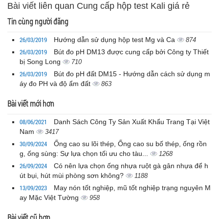
Bài viết liên quan Cung cấp hộp test Kali giá rẻ
Tin cùng người đăng
26/03/2019
Hướng dẫn sử dụng hộp test Mg và Ca
874
26/03/2019
Bút đo pH DM13 được cung cấp bởi Công ty Thiết
bị Song Long
710
26/03/2019
Bút đo pH đất DM15 - Hướng dẫn cách sử dụng m
áy đo PH và độ ẩm đất
863
Bài viết mới hơn
08/06/2021
Danh Sách Công Ty Sản Xuất Khẩu Trang Tại Việt
Nam
3417
30/09/2024
Ống cao su lõi thép, Ống cao su bố thép, ống rồn
g, ống sùng: Sự lựa chọn tối ưu cho tàu...
1268
26/09/2024
Có nên lựa chọn ống nhựa ruột gà gân nhựa để h
út bụi, hút mùi phòng sơn không?
1188
13/09/2023
May nón tốt nghiệp, mũ tốt nghiệp trạng nguyên M
ay Mặc Việt Tường
958
Bài viết cũ hơn