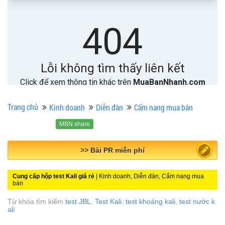
Trang chủ
Kinh doanh
Diễn đàn
Cẩm nang mua bán
MBN share
>> Quảng cáo miễn phí
Cung cấp hộp test Kali giá rẻ
| Kinh doanh, Diễn đàn, Cẩm nang mua
bán
Từ khóa tìm kiếm
test JBL
,
Test Kali
,
test khoáng kali
,
test nước k
ali