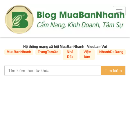
Togg
navig
Hệ thống mạng xã hội MuaBanNhanh - ViecLamVui
MuaBanNhanh
TrungTamXe
Nhà
Việc
NhanhDeDang
Đất
làm
Tìm kiếm