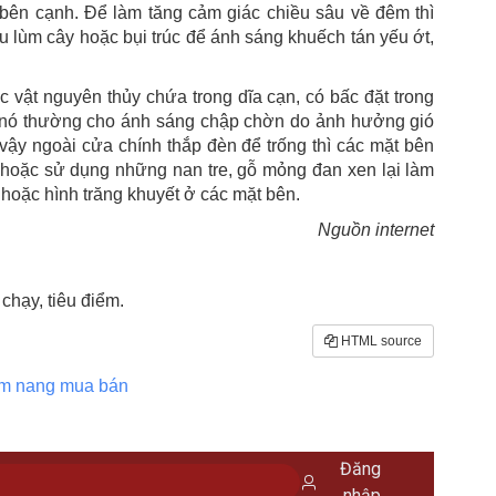
y bên cạnh. Để làm tăng cảm giác chiều sâu về đêm thì
 lùm cây hoặc bụi trúc để ánh sáng khuếch tán yếu ớt,
 vật nguyên thủy chứa trong dĩa cạn, có bấc đặt trong
; nó thường cho ánh sáng chập chờn do ảnh hưởng gió
 vậy ngoài cửa chính thắp đèn để trống thì các mặt bên
g hoặc sử dụng những nan tre, gỗ mỏng đan xen lại làm
ỏ hoặc hình trăng khuyết ở các mặt bên.
Nguồn internet
hạy, tiêu điểm.
HTML source
m nang mua bán