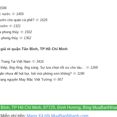
1596
ác nước
1459
 vườn cho quán cà phê?
1629
n vườn
1321
ĩa phong thủy
1502
o phong thủy
1362
 giá rẻ quận Tân Bình, TP Hồ Chí Minh
 Trang Tại Việt Nam
3416
 thép, ống rồng, ống sùng: Sự lựa chọn tối ưu cho tàu...
1268
gân nhựa để hút bụi, hút mùi phòng sơn không?
1186
trạng nguyên May Mặc Việt Tường
957
n Bình, TP Hồ Chí Minh, 87725, Đinh Hương, Blog MuaBanNhan
Miễn phí trên:
Mạng Xã hội MuaBanNhanh.com