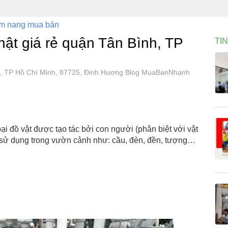
m nang mua bán
ật giá rẻ quận Tân Bình, TP
TI
nh, TP Hồ Chí Minh, 87725, Đinh Hương Blog MuaBanNhanh
oại đồ vật được tạo tác bởi con người (phân biệt với vật
c sử dụng trong vườn cảnh như: cầu, đèn, đền, tượng…