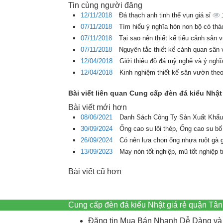
Tin cùng người đăng
12/11/2018
Đá thạch anh tinh thể vụn giá sỉ
07/11/2018
Tìm hiểu ý nghĩa hòn non bộ có th
07/11/2018
Tại sao nên thiết kế tiểu cảnh sân
07/11/2018
Nguyên tắc thiết kế cảnh quan sâ
12/04/2018
Giới thiệu đồ đá mỹ nghệ và ý ngh
12/04/2018
Kinh nghiệm thiết kế sân vườn the
Bài viết liên quan Cung cấp đèn đá kiểu Nhật
Bài viết mới hơn
08/06/2021
Danh Sách Công Ty Sản Xuất Khẩu
30/09/2024
Ống cao su lõi thép, Ống cao su bố
26/09/2024
Có nên lựa chọn ống nhựa ruột gà 
13/09/2023
May nón tốt nghiệp, mũ tốt nghiệp 
Bài viết cũ hơn
Cung cấp đèn đá kiểu Nhật giá rẻ quận Tâ
Đăng tin Mua Bán Nhanh Dễ Dàng và 