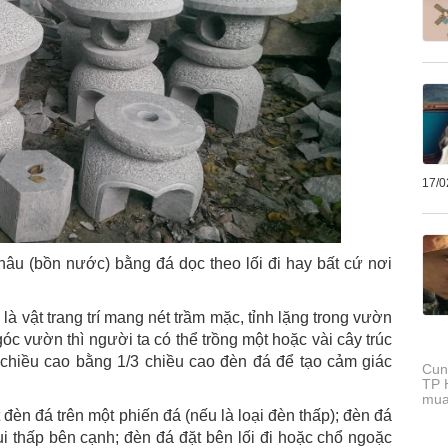
17/0
âu (bồn nước) bằng đá dọc theo lối đi hay bất cứ nơi
à vật trang trí mang nét trầm mặc, tỉnh lặng trong vườn
góc vườn thì người ta có thể trồng một hoặc vài cây trúc
chiều cao bằng 1/3 chiều cao đèn đá để tạo cảm giác
Cun
TP 
mua
 đèn đá trên một phiến đá (nếu là loại đèn thấp); đèn đá
bụi thấp bên cạnh; đèn đá đặt bên lối đi hoặc chổ ngoặc