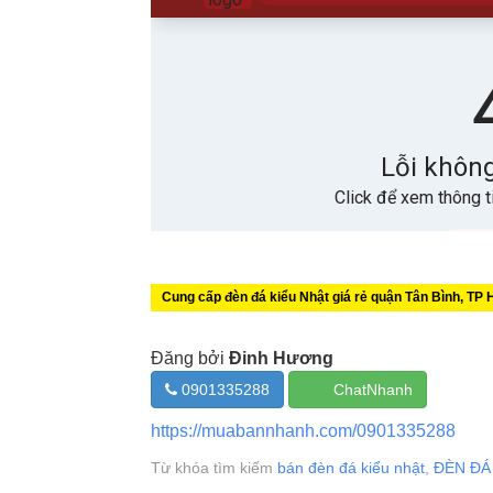
Cung cấp đèn đá kiểu Nhật giá rẻ quận Tân Bình, TP 
Đăng bởi
Đinh Hương
0901335288
ChatNhanh
https://muabannhanh.com/0901335288
Từ khóa tìm kiếm
bán đèn đá kiểu nhật
,
ĐÈN ĐÁ