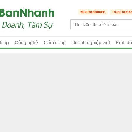
MuaBanNhanh
TrungTamX
đồng
Công nghệ
Cẩm nang
Doanh nghiệp viết
Kinh d