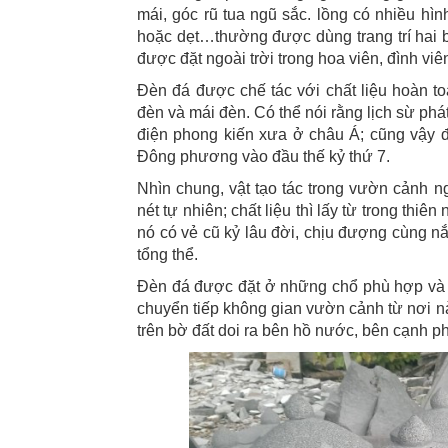
mái, góc rũ tua ngũ sắc. lồng có nhiều hìn
hoặc dẹt…thường được dùng trang trí hai bê
được đặt ngoài trời trong hoa viên, đình viên
Đèn đá được chế tác với chất liệu hoàn t
đèn và mái đèn. Có thể nói rằng lịch sừ phát 
điện phong kiến xưa ở châu Á; cũng vậy đ
Đông phương vào đầu thế kỷ thứ 7.
Nhìn chung, vật tạo tác trong vườn cảnh 
nét tự nhiên; chất liệu thì lấy từ trong thiê
nó có vẻ cũ kỷ lâu đời, chịu đượng cùng n
tổng thể.
Đèn đá được đặt ở những chổ phù hợp và có
chuyển tiếp không gian vườn cảnh từ nơi nà
trên bờ đất doi ra bên hồ nước, bên cạnh p