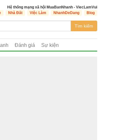
Hệ thống mạng xã hội MuaBanNhanh - ViecLamVui
e
Nhà Đất
Việc Làm
NhanhDeDang
Blog
Tìm kiếm
oanh
Đánh giá
Sự kiện