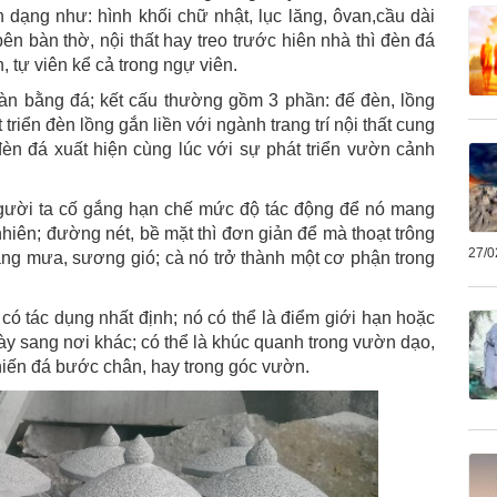
h dạng như: hình khối chữ nhật, lục lăng, ôvan,cầu dài
n bàn thờ, nội thất hay treo trước hiên nhà thì đèn đá
, tự viên kể cả trong ngự viên.
oàn bằng đá; kết cấu thường gồm 3 phần: đế đèn, lồng
triển đèn lồng gắn liền với ngành trang trí nội thất cung
èn đá xuất hiện cùng lúc với sự phát triển vườn cảnh
người ta cố gắng hạn chế mức độ tác động để nó mang
n nhiên; đường nét, bề mặt thì đơn giản để mà thoạt trông
27/0
ắng mưa, sương gió; cà nó trở thành một cơ phận trong
 tác dụng nhất định; nó có thể là điểm giới hạn hoặc
y sang nơi khác; có thể là khúc quanh trong vườn dạo,
hiến đá bước chân, hay trong góc vườn.