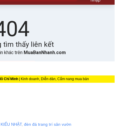
Hồ Chí Minh
| Kinh doanh, Diễn đàn, Cẩm nang mua bán
 KIỂU NHẬT
,
đèn đá trang trí sân vườn