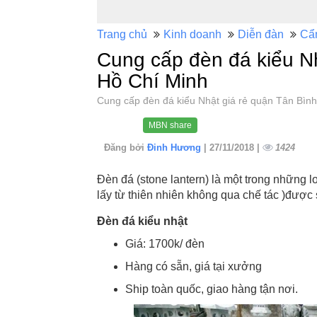
Trang chủ
Kinh doanh
Diễn đàn
Cẩ
Cung cấp đèn đá kiểu Nh
Hồ Chí Minh
Cung cấp đèn đá kiểu Nhật giá rẻ quận Tân Bì
MBN share
Đăng bởi
Đinh Hương
| 27/11/2018 |
1424
Đèn đá (stone lantern) là một trong những l
lấy từ thiên nhiên không qua chế tác )đượ
Đèn đá kiểu nhật
Giá: 1700k/ đèn
Hàng có sẵn, giá tại xưởng
Ship toàn quốc, giao hàng tận nơi.