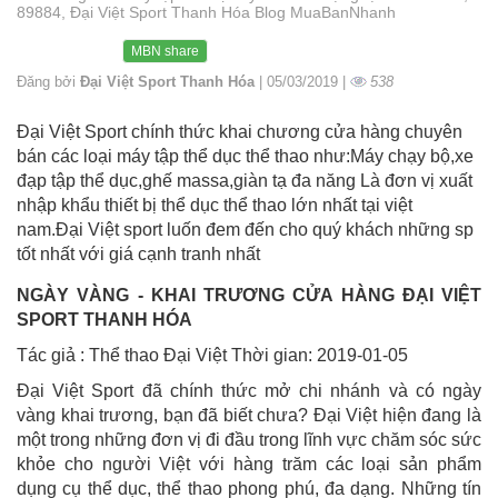
89884, Đại Việt Sport Thanh Hóa Blog MuaBanNhanh
MBN share
Đăng bởi
Đại Việt Sport Thanh Hóa
| 05/03/2019 |
538
Đại Việt Sport chính thức khai chương cửa hàng chuyên
bán các loại máy tập thể dục thể thao như:Máy chạy bộ,xe
đạp tập thể dục,ghế massa,giàn tạ đa năng Là đơn vị xuất
nhập khẩu thiết bị thể dục thể thao lớn nhất tại việt
nam.Đại Việt sport luốn đem đến cho quý khách những sp
tốt nhất với giá cạnh tranh nhất
NGÀY VÀNG - KHAI TRƯƠNG CỬA HÀNG ĐẠI VIỆT
SPORT THANH HÓA
Tác giả : Thể thao Đại Việt Thời gian: 2019-01-05
Đại Việt Sport đã chính thức mở chi nhánh và có ngày
vàng khai trương, bạn đã biết chưa? Đại Việt hiện đang là
một trong những đơn vị đi đầu trong lĩnh vực chăm sóc sức
khỏe cho người Việt với hàng trăm các loại sản phẩm
dụng cụ thể dục, thể thao phong phú, đa dạng. Những tín