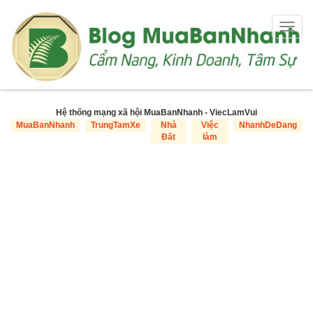
Togg
navig
Hệ thống mạng xã hội MuaBanNhanh - ViecLamVui
MuaBanNhanh
TrungTamXe
Nhà
Việc
NhanhDeDang
Đất
làm