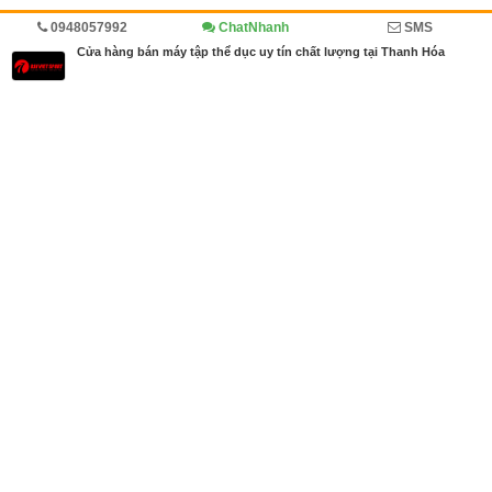
0948057992
ChatNhanh
SMS
Trang chủ
Diễn đàn
Cẩm nang
Cửa hàng bán máy tập thể dục uy tín chất lượng tại Thanh Hóa
MBN share
>> Quảng cáo miễn phí
Cửa hàng bán máy tập thể dục uy tín chất lượng tại Thanh Hóa
| Diễn
đàn, Cẩm nang
Từ khóa tìm kiếm
máy chạy bộ tại thanh hóa
,
xe đạp tập thể dục t
ại thanh hóa.máy chạy bộ gia đình tại thanh
,
xe đạp thể dục tại ch
ỗ tại thanh hóa
Bài viết liên quan Cửa hàng bán máy tập thể dục uy
tín chất lượng tại Thanh Hóa
Tin cùng người đăng
12/03/2019
Kinh doanh bán máy tập thể dục tại Thanh Hóa
582