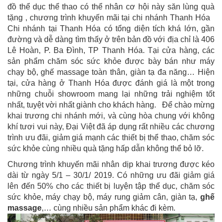
đồ thể dục thể thao có thể nhân cơ hội này săn lùng quà
tặng , chương trình khuyến mãi tại chi nhánh Thanh Hóa
Chi nhánh tại Thanh Hóa có tổng diện tích khá lớn, gần
đường và dễ dàng tìm thấy ở trên bản đồ với địa chỉ là 406
Lê Hoàn, P. Ba Đình, TP Thanh Hóa. Tại cửa hàng, các
sản phẩm chăm sóc sức khỏe được bày bán như máy
chạy bộ, ghế massage toàn thân, giàn tạ đa năng… Hiện
tại, cửa hàng ở Thanh Hóa được đánh giá là một trong
những chuỗi showroom mang lại những trải nghiệm tốt
nhất, tuyệt vời nhất giành cho khách hàng. Để chào mừng
khai trương chi nhánh mới, và cùng hòa chung với không
khí tươi vui này, Đại Việt đã áp dụng rất nhiều các chương
trình ưu đãi, giảm giá mạnh các thiết bị thể thao, chăm sóc
sức khỏe cùng nhiều quà tặng hấp dẫn không thể bỏ lỡ.
Chương trình khuyến mãi nhân dịp khai trương được kéo
dài từ ngày 5/1 – 30/1/ 2019. Có những ưu đãi giảm giá
lên đến 50% cho các thiết bị luyện tập thể dục, chăm sóc
sức khỏe, máy chạy bộ, máy rung giảm cân, giàn tạ,
ghế
massage
,… cùng nhiều sản phẩm khác đi kèm.