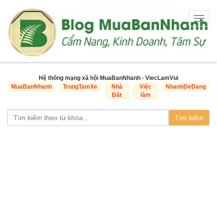
Togg
navig
Hệ thống mạng xã hội MuaBanNhanh - ViecLamVui
MuaBanNhanh
TrungTamXe
Nhà
Việc
NhanhDeDang
Đất
làm
Tìm kiếm