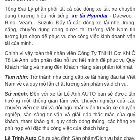
Tổng Đại Lý phân phối tất cả các dòng xe tải, xe chuyên
dụng thương hiệu nổi tiếng:
xe tải Hyundai
- Daewoo -
Hino- Veam - Suzuki. Đây là các dòng xe tải nhẹ, trung,
nặng, chuyên dụng đang được thị trường Việt Nam tin
tưởng lựa chọn để phục vụ cho công việc kinh doanh vận
tải của mình.
Chính vì vậy toàn thể nhân viên Công Ty TNHH Cơ Khí Ô
Tô Lê Anh luôn phấn đấu nỗ lực hết mình để phục vụ Quý
Khách Hàng,và mang đến Khách Hàng sản phẩm tốt nhất.
Tầm nhìn:
Trở thành nhà cung cấp xe tải hàng đầu tại Việt
Nam về cả quy mô lẫn chất lượng sản phẩm và dịch vụ.
Sứ mệnh:
Đến với xe tải Lê Anh AUTO bạn sẻ được tận
hưởng một không gian làm việc chuyên nghiệp cuả các
chuyên viên cơ khí và đội ngũ nhân viên tư vấn xe chuyên
nghiệp, sẵn sàng tư vấn và giải đáp thắc mắc của quý
khách, tham khảo giá, quy cách đóng thùng, các hãng xe
phù hợp với đặc thù công việc của khách hàng.
Lê Trinh Auto
Chưa xác định Sản phẩm/Dịch vụ bán chạy,