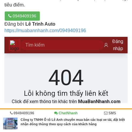
tiêu điểm.
0949409196
Đăng bởi
Lê Trinh Auto
https://muabannhanh.com/0949409196
0949409196
ChatNhanh
SMS
Trang chủ
Diễn đàn
Ô tô, xe tải
Công ty TNHH Ô tô Lê Anh chuyên mua bán các loại xe tải, đặt biệt
nhận đóng thùng theo quy cách của khách hàng
MBN share