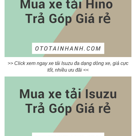
>> Click xem ngay xe tải Isuzu đa dạng dòng xe, giá cực
tốt, nhiều ưu đãi <<