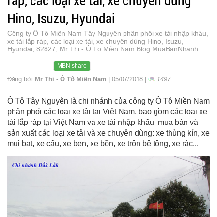
ráp, các loại xe tải, xe chuyên dùng
Hino, Isuzu, Hyundai
Công ty Ô Tô Miền Nam Tây Nguyên phân phối xe tải nhập khẩu,
xe tải lắp ráp, các loại xe tải, xe chuyên dùng Hino, Isuzu,
Hyundai, 82827, Mr Thi - Ô Tô Miền Nam Blog MuaBanNhanh
MBN share
Đăng bởi
Mr Thi - Ô Tô Miền Nam
| 05/07/2018 |
1497
Ô Tô Tây Nguyên là chi nhánh của công ty Ô Tô Miền Nam
phân phối các loại xe tải tại Việt Nam, bao gồm các loại xe
tải lắp ráp tại Việt Nam và xe tải nhập khẩu, mua bán và
sản xuất các loại xe tải và xe chuyên dùng: xe thùng kín, xe
mui bạt, xe cẩu, xe ben, xe bồn, xe trộn bê tông, xe rác...