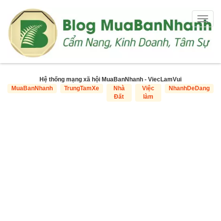
Togg
navig
Hệ thống mạng xã hội MuaBanNhanh - ViecLamVui
MuaBanNhanh
TrungTamXe
Nhà
Việc
NhanhDeDang
Đất
làm