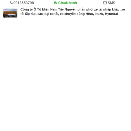
0913553798
ChatNhanh
SMS
Trang chủ
Diễn đàn
Doanh nghiệp viết
Ô tô, xe tải
Công ty Ô Tô Miền Nam Tây Nguyên phân phối xe tải nhập khẩu, xe
tải lắp ráp, các loại xe tải, xe chuyên dùng Hino, Isuzu, Hyundai
MBN share
>> Quảng cáo miễn phí
Công ty Ô Tô Miền Nam Tây Nguyên phân phối xe tải nhập khẩu, xe tải
lắp ráp, các loại xe tải, xe chuyên dùng Hino, Isuzu, Hyundai
| Diễn
đàn, Doanh nghiệp viết, Ô tô, xe tải
Từ khóa tìm kiếm
Công ty Ô Tô Miền Nam
,
Ô tô miền Nam
,
xe tải
tây nguyên
,
đại lý xe tải miền nam
Bài viết liên quan Công ty Ô Tô Miền Nam Tây
Nguyên phân phối xe tải nhập khẩu, xe tải lắp ráp,
các loại xe tải, xe chuyên dùng Hino, Isuzu, Hyundai
Tin cùng người đăng
16/11/2018
Giá xe tải Hino 16 tấn thùng lửng gắn cẩu
1970
16/11/2018
Giá xe tải Hino 16 tấn thùng đông lạnh
1954
16/11/2018
Giá xe tải Hino 16 tấn thùng mui bạt
1927