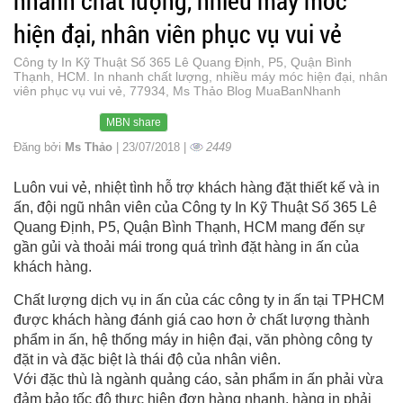
nhanh chất lượng, nhiều máy móc
hiện đại, nhân viên phục vụ vui vẻ
Công ty In Kỹ Thuật Số 365 Lê Quang Định, P5, Quận Bình
Thạnh, HCM. In nhanh chất lượng, nhiều máy móc hiện đại, nhân
viên phục vụ vui vẻ, 77934, Ms Thảo Blog MuaBanNhanh
MBN share
Đăng bởi
Ms Thảo
| 23/07/2018 |
2449
Luôn vui vẻ, nhiệt tình hỗ trợ khách hàng đặt thiết kế và in
ấn, đội ngũ nhân viên của Công ty In Kỹ Thuật Số 365 Lê
Quang Định, P5, Quận Bình Thạnh, HCM mang đến sự
gần gủi và thoải mái trong quá trình đặt hàng in ấn của
khách hàng.
Chất lượng dịch vụ in ấn của các công ty in ấn tại TPHCM
được khách hàng đánh giá cao hơn ở chất lượng thành
phẩm in ấn, hệ thống máy in hiện đại, văn phòng công ty
đặt in và đặc biệt là thái độ của nhân viên.
Với đặc thù là ngành quảng cáo, sản phẩm in ấn phải vừa
đảm bảo tốc độ thực hiện đơn hàng nhanh, hàng in phải