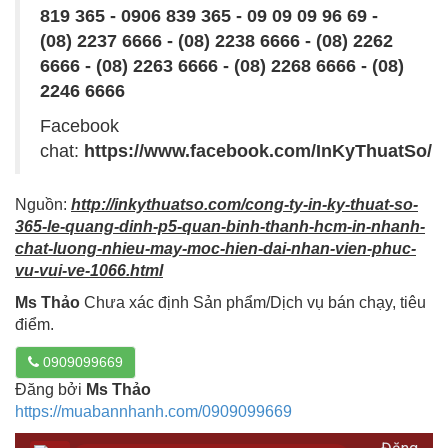
819 365 - 0906 839 365 - 09 09 09 96 69 -
(08) 2237 6666 - (08) 2238 6666 - (08) 2262
6666 - (08) 2263 6666 - (08) 2268 6666 - (08)
2246 6666
Facebook
chat:
https://www.facebook.com/InKyThuatSo/
Nguồn:
http://inkythuatso.com/cong-ty-in-ky-thuat-so-
365-le-quang-dinh-p5-quan-binh-thanh-hcm-in-nhanh-
chat-luong-nhieu-may-moc-hien-dai-nhan-vien-phuc-
vu-vui-ve-1066.html
Ms Thảo
Chưa xác định Sản phẩm/Dịch vụ bán chạy, tiêu
điểm.
0909099669
Đăng bởi
Ms Thảo
https://muabannhanh.com/0909099669