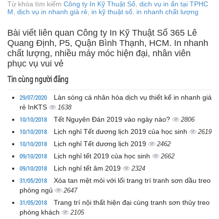
Từ khóa tìm kiếm
Công ty In Kỹ Thuật Số
,
dịch vụ in ấn tại TPHC
M
,
dịch vụ in nhanh giá rẻ
,
in kỹ thuật số
,
in nhanh chất lượng
Bài viết liên quan Công ty In Kỹ Thuật Số 365 Lê
Quang Định, P5, Quận Bình Thạnh, HCM. In nhanh
chất lượng, nhiều máy móc hiện đại, nhân viên
phục vụ vui vẻ
Tin cùng người đăng
29/07/2020
Làn sóng cá nhân hóa dịch vụ thiết kế in nhanh giá
rẻ InKTS
1638
10/10/2018
Tết Nguyên Đán 2019 vào ngày nào?
2806
10/10/2018
Lịch nghỉ Tết dương lịch 2019 của học sinh
2619
10/10/2018
Lịch nghỉ Tết dương lịch 2019
2462
09/10/2018
Lịch nghỉ tết 2019 của học sinh
2662
09/10/2018
Lịch nghỉ tết âm 2019
2324
31/05/2018
Xóa tan mệt mỏi với lối trang trí tranh sơn dầu treo
phòng ngủ
2647
31/05/2018
Trang trí nội thất hiện đại cùng tranh sơn thủy treo
phòng khách
2105