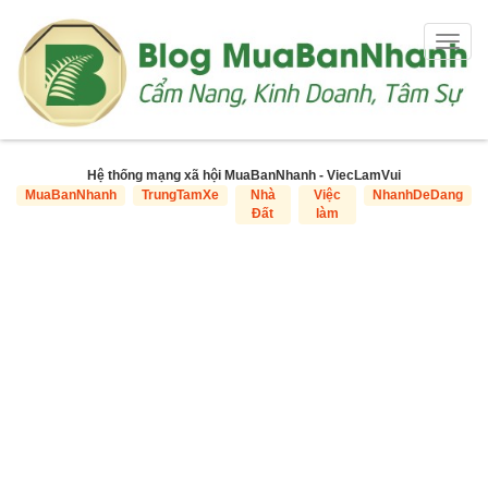
Togg
navig
Hệ thống mạng xã hội MuaBanNhanh - ViecLamVui
MuaBanNhanh
TrungTamXe
Nhà
Việc
NhanhDeDang
Đất
làm