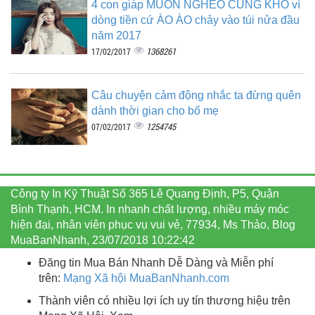
4 con giáp MUỐN NGHÈO CŨNG KHÓ vì
dòng tiền cứ ÀO ÀO chảy vào túi nửa đầu
năm 2017
1368261
17/02/2017
Câu chuyện cảm động nhắc ta đừng quên
dành thời gian cho bố mẹ
1254745
07/02/2017
Công ty In Kỹ Thuật Số 365 Lê Quang Định, P5, Quận
Bình Thạnh, HCM. In nhanh chất lượng, nhiều máy móc
hiện đại, nhân viên phục vụ vui vẻ, 77934, Ms Thảo, Blog
MuaBanNhanh, 23/07/2018 10:22:42
Đăng tin Mua Bán Nhanh Dễ Dàng và Miễn phí
trên:
Mạng Xã hội MuaBanNhanh.com
Thành viên có nhiều lợi ích uy tín thương hiệu trên