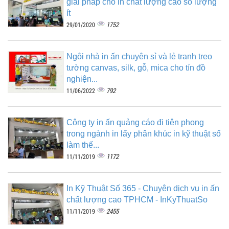
giải pháp cho in chất lượng cao số lượng
ít
1752
29/01/2020
Ngôi nhà in ấn chuyên sỉ và lẻ tranh treo
tường canvas, silk, gỗ, mica cho tín đồ
nghiện...
792
11/06/2022
Công ty in ấn quảng cáo đi tiên phong
trong ngành in lấy phân khúc in kỹ thuật số
làm thế...
1172
11/11/2019
In Kỹ Thuật Số 365 - Chuyên dịch vụ in ấn
chất lượng cao TPHCM - InKyThuatSo
2455
11/11/2019