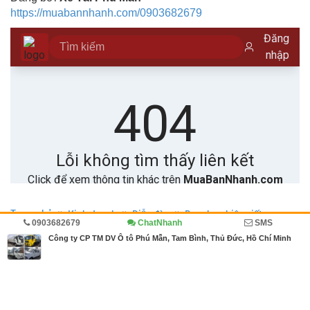
https://muabannhanh.com/0903682679
Trang chủ
Kinh doanh
Diễn đàn
Doanh nghiệp viết
0903682679
ChatNhanh
SMS
Ô tô, xe tải
Công ty CP TM DV Ô tô Phú Mẫn, Tam Bình, Thủ Đức, Hồ Chí Minh
MBN share
>> Quảng cáo miễn phí