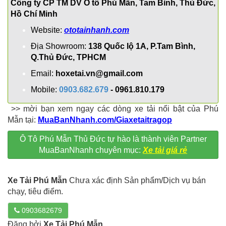
Công ty CP TM DV Ô tô Phú Mẫn, Tam Bình, Thủ Đức,
Hồ Chí Minh
Website:
ototainhanh.com
Địa
Showroom:
138 Quốc lộ 1A, P.Tam Bình,
Q.Thủ Đức, TPHCM
Email:
hoxetai.vn@gmail.com
Mobile:
0903.682.679
- 0961.810.179
>> mời bạn xem ngay các dòng xe tải nổi bật của Phú
Mẫn tại:
MuaBanNhanh.com/Giaxetaitragop
Ô Tô Phú Mẫn Thủ Đức tự hào là thành viên Partner
MuaBanNhanh chuyên mục:
Xe tải giá rẻ
Xe Tải Phú Mẫn
Chưa xác định Sản phẩm/Dịch vụ bán
chạy, tiêu điểm.
0903682679
Đăng bởi
Xe Tải Phú Mẫn