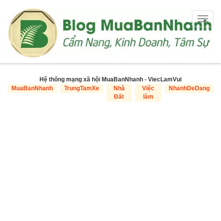
Togg
navig
Hệ thống mạng xã hội MuaBanNhanh - ViecLamVui
MuaBanNhanh
TrungTamXe
Nhà
Việc
NhanhDeDang
Đất
làm