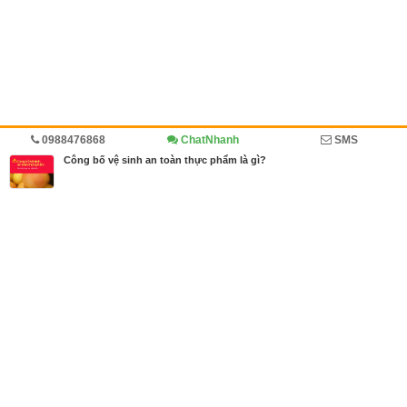
0988476868
ChatNhanh
SMS
Trang chủ
Diễn đàn
Xuất nhập khẩu
Công bố vệ sinh an toàn thực phẩm là gì?
MBN share
>> Quảng cáo miễn phí
Công bố vệ sinh an toàn thực phẩm là gì?
| Diễn đàn, Xuất nhập khẩu
Từ khóa tìm kiếm
công bố chất lượng sản phẩm nhập khẩu
,
công
bố vệ sinh an toàn thực phẩm
,
dịch vụ nhập khẩu
,
xuất nhập khẩ
u Đại Kim Phát
Bài viết liên quan Công bố vệ sinh an toàn thực
phẩm là gì?