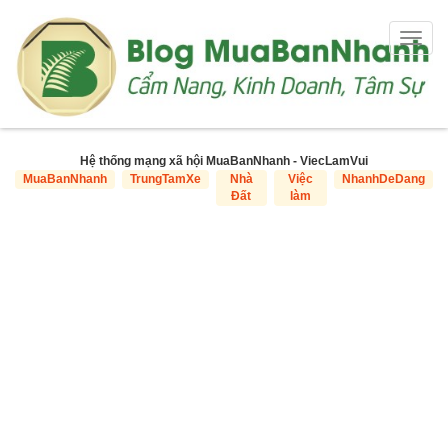
Togg
navig
Hệ thống mạng xã hội MuaBanNhanh - ViecLamVui
MuaBanNhanh
TrungTamXe
Nhà
Việc
NhanhDeDang
Đất
làm