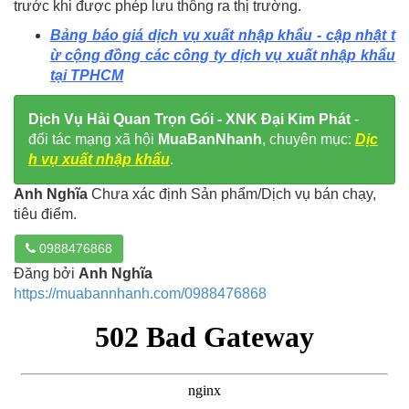
trước khi được phép lưu thông ra thị trường.
Bảng báo giá dịch vụ xuất nhập khẩu - cập nhật t
ừ cộng đồng các công ty dịch vụ xuất nhập khẩu
tại TPHCM
Dịch Vụ Hải Quan Trọn Gói - XNK Đại Kim Phát
-
đối tác mạng xã hội
MuaBanNhanh
, chuyên mục:
Dịc
h vụ xuất nhập khẩu
.
Anh Nghĩa
Chưa xác định Sản phẩm/Dịch vụ bán chạy,
tiêu điểm.
0988476868
Đăng bởi
Anh Nghĩa
https://muabannhanh.com/0988476868