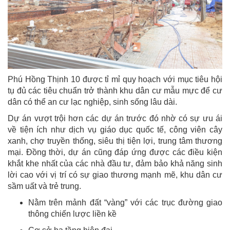
Phú Hồng Thịnh 10 được tỉ mỉ quy hoạch với mục tiêu hội
tụ đủ các tiêu chuẩn trở thành khu dân cư mẫu mực để cư
dân có thể an cư lạc nghiệp, sinh sống lâu dài.
Dự án vượt trội hơn các dự án trước đó nhờ có sự ưu ái
về tiện ích như dịch vụ giáo dục quốc tế, công viên cây
xanh, chợ truyền thống, siêu thị tiện lợi, trung tâm thương
mại. Đồng thời, dự án cũng đáp ứng được các điều kiện
khắt khe nhất của các nhà đầu tư, đảm bảo khả năng sinh
lời cao với vị trí có sự giao thương mạnh mẽ, khu dân cư
sầm uất và trẻ trung.
Nằm trên mảnh đất “vàng” với các trục đường giao
thông chiến lược liền kề