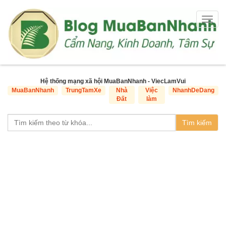
Togg
navig
Hệ thống mạng xã hội MuaBanNhanh - ViecLamVui
MuaBanNhanh
TrungTamXe
Nhà
Việc
NhanhDeDang
Đất
làm
Tìm kiếm