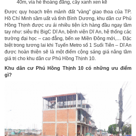
40m, vỉa hè thoáng đãng, cây xanh xen kẽ
Được quy hoạch trên mảnh đất “vàng” giao thoa của TP.
Hồ Chí Minh sầm uất và tỉnh Bình Dương, khu dân cư Phú
Hồng Thịnh được ưu ái nhiều tiện ích hàng đầu ngay tầm
tay như: siêu thị BigC Dĩ An, bệnh viện Dĩ An, hệ thống các
trường đại học – cao đẳng, bến xe Miền Đông mới,… Đặc
biệt trong tương lai khi Tuyến Metro số 1 Suối Tiên – Dĩ An
được hoàn thiện sẽ là một điểm cộng sáng giá nâng tầm
giá trị cho khu dân cư Phú Hồng Thịnh 10.
Khu dân cư Phú Hồng Thịnh 10 có những ưu điểm
gì?