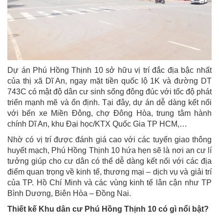
Dự án Phú Hồng Thịnh 10 sở hữu vị trí đắc địa bậc nhất
của thị xã Dĩ An, ngay mặt tiền quốc lộ 1K và đường DT
743C có mật độ dân cư sinh sống đông đúc với tốc độ phát
triển mạnh mẽ và ổn định. Tại đây, dự án dễ dàng kết nối
với bến xe Miền Đông, chợ Đông Hòa, trung tâm hành
chính Dĩ An, khu Đại học/KTX Quốc Gia TP HCM,…
Nhờ có vị trí được đánh giá cao với các tuyến giao thông
huyết mạch, Phú Hồng Thịnh 10 hứa hẹn sẽ là nơi an cư lí
tưởng giúp cho cư dân có thể dễ dàng kết nối với các địa
điểm quan trọng về kinh tế, thương mại – dịch vụ và giải trí
của TP. Hồ Chí Minh và các vùng kinh tế lân cận như TP
Bình Dương, Biên Hòa – Đồng Nai.
Thiết kế Khu dân cư Phú Hồng Thịnh 10 có gì nổi bật?