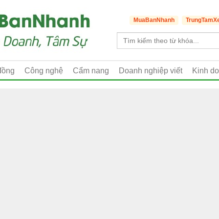
MuaBanNhanh
TrungTamX
đồng
Công nghệ
Cẩm nang
Doanh nghiệp viết
Kinh d