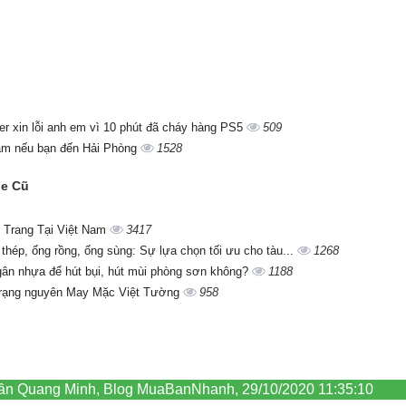
ter xin lỗi anh em vì 10 phút đã cháy hàng PS5
509
ăm nếu bạn đến Hải Phòng
1528
de Cũ
 Trang Tại Việt Nam
3417
 thép, ống rồng, ống sùng: Sự lựa chọn tối ưu cho tàu...
1268
gân nhựa để hút bụi, hút mùi phòng sơn không?
1188
trạng nguyên May Mặc Việt Tường
958
Trần Quang Minh, Blog MuaBanNhanh, 29/10/2020 11:35:10