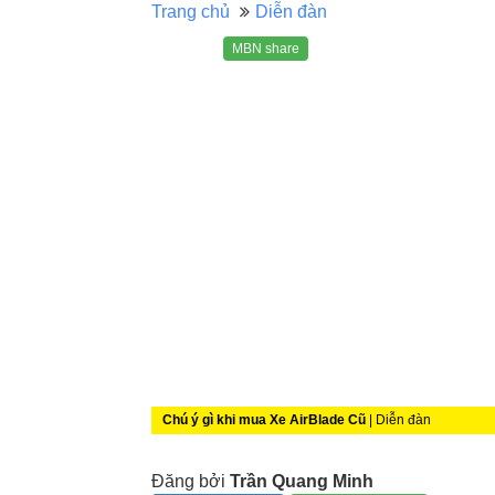
Trang chủ
Diễn đàn
MBN share
Chú ý gì khi mua Xe AirBlade Cũ
| Diễn đàn
Đăng bởi
Trần Quang Minh