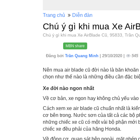
Trang chủ
Diễn đàn
Chú ý gì khi mua Xe Air
Chú ý gì khi mua Xe AirBlade Cũ, 95833, Trần
MBN share
Đăng bởi
Trần Quang Minh
| 29/10/2020 |
545
Nên mua air blade cũ đời nào là băn khoăn
chọn như thế nào là những điều cần đặc biệ
Xe đời nào ngon nhất
Về cơ bản, xe ngon hay không chủ yếu vào
Cách xem xe air blade cũ chuẩn nhất là kiể
cơ bên trong. Nước sơn của tất cả các bộ p
những chiếc xe cũ có một vài bộ phận mới bất
chiếc xe đều phải của hãng Honda.
Về động cơ, quan sát bên ngoài, mặt ghép g