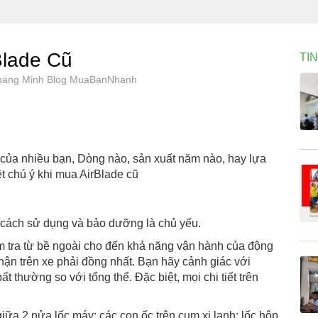
Blade Cũ
TI
 Quang Minh Blog MuaBanNhanh
 của nhiều bạn, Dòng nào, sản xuất năm nào, hay lựa
t chú ý khi mua AirBlade cũ
 cách sử dụng và bảo dưỡng là chủ yếu.
m tra từ bề ngoài cho đến khả năng vận hành của động
hận trên xe phải đồng nhất. Bạn hãy cảnh giác với
 thường so với tổng thể. Đặc biệt, mọi chi tiết trên
iữa 2 nửa lốc máy; các con ốc trên cụm xi lanh; lốc hộp