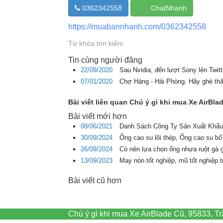
0362342558
ChatNhanh
https://muabannhanh.com/0362342558
Từ khóa tìm kiếm
Tin cùng người đăng
22/09/2020
Sau Nvidia, đến lượt Sony lên Twit
07/01/2020
Chợ Hàng - Hải Phòng. Hãy ghé th
Bài viết liên quan Chú ý gì khi mua Xe AirBla
Bài viết mới hơn
08/06/2021
Danh Sách Công Ty Sản Xuất Khẩu
30/09/2024
Ống cao su lõi thép, Ống cao su bố
26/09/2024
Có nên lựa chọn ống nhựa ruột gà 
13/09/2023
May nón tốt nghiệp, mũ tốt nghiệp 
Bài viết cũ hơn
Chú ý gì khi mua Xe AirBlade Cũ, 95833, 