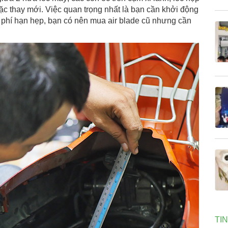
c thay mới. Việc quan trọng nhất là bạn cần khởi động
 phí hạn hẹp, bạn có nên mua air blade cũ nhưng cần
TI