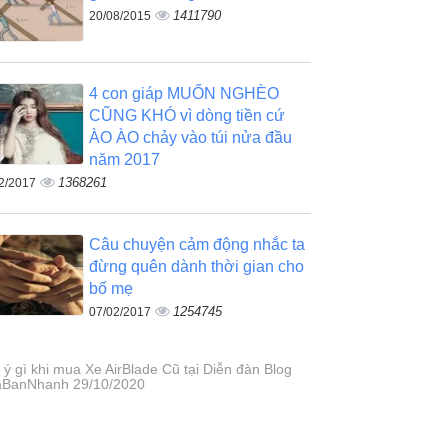
1411790
20/08/2015
4 con giáp MUỐN NGHÈO
CŨNG KHÓ vì dòng tiền cứ
ÀO ÀO chảy vào túi nửa đầu
năm 2017
1368261
2/2017
Câu chuyện cảm động nhắc ta
đừng quên dành thời gian cho
bố mẹ
1254745
07/02/2017
 ý gì khi mua Xe AirBlade Cũ tại Diễn đàn Blog
BanNhanh 29/10/2020