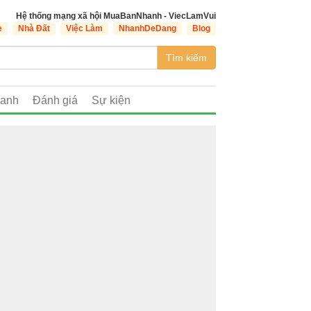
Hệ thống mạng xã hội MuaBanNhanh - ViecLamVui
e
Nhà Đất
Việc Làm
NhanhDeDang
Blog
Tìm kiếm
oanh
Đánh giá
Sự kiện