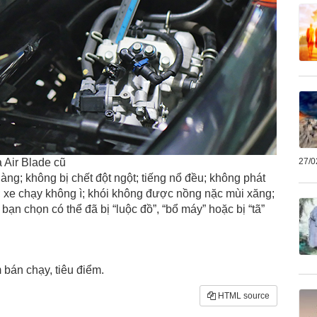
27/0
 Air Blade cũ
g; không bị chết đột ngột; tiếng nổ đều; không phát
n; xe chạy không ì; khói không được nồng nặc mùi xăng;
ạn chọn có thể đã bị “luộc đồ”, “bổ máy” hoặc bị “tã”
bán chạy, tiêu điểm.
HTML source