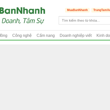
MuaBanNhanh
TrungTamX
đồng
Công nghệ
Cẩm nang
Doanh nghiệp viết
Kinh d