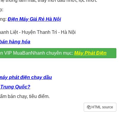
hệ thống làm mát, thay mới dầu nhớt, lọc nhớt.
p:
ợng:
Điện Máy Giá Rẻ Hà Nội
anh Liệt - Huyện Thanh Trì - Hà Nội
bán hàng hóa
viên VIP MuaBanNhanh chuyên mục:
Máy Phát Điện
máy phát điện chạy dầu
 Trung Quốc?
m bán chạy, tiêu điểm.
HTML source