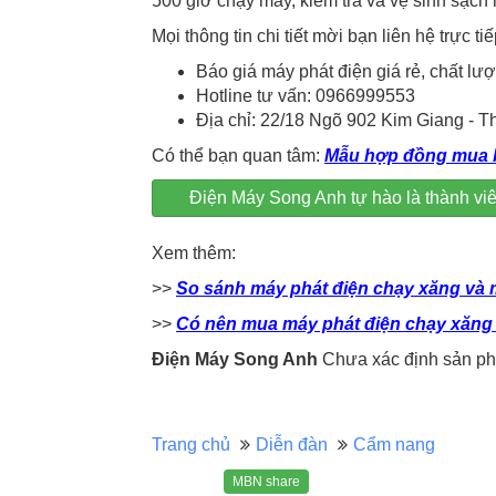
500 giờ chạy máy, kiểm tra và vệ sinh sạch 
Mọi thông tin chi tiết mời bạn liên hệ trực tiế
Báo giá máy phát điện giá rẻ, chất lư
Hotline tư vấn: 0966999553
Địa chỉ: 22/18 Ngõ 902 Kim Giang - Th
Có thể bạn quan tâm:
Mẫu hợp đồng mua 
Điện Máy Song Anh tự hào là thành 
Xem thêm:
>>
So sánh máy phát điện chạy xăng và 
>>
Có nên mua máy phát điện chạy xăng
Điện Máy Song Anh
Chưa xác định sản phẩ
Trang chủ
Diễn đàn
Cẩm nang
MBN share