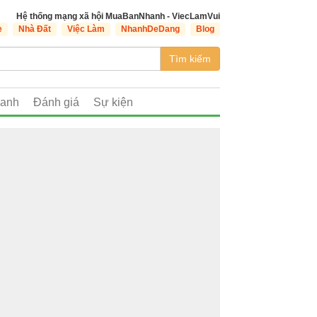
Hệ thống mạng xã hội MuaBanNhanh - ViecLamVui
e
Nhà Đất
Việc Làm
NhanhDeDang
Blog
Tìm kiếm
oanh
Đánh giá
Sự kiện