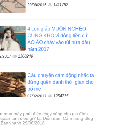
1411782
20/08/2015
4 con giáp MUỐN NGHÈO
CŨNG KHÓ vì dòng tiền cứ
ÀO ÀO chảy vào túi nửa đầu
năm 2017
1368249
2/2017
Câu chuyện cảm động nhắc ta
đừng quên dành thời gian cho
bố mẹ
1254735
07/02/2017
n mua máy phát điện chạy xăng cho gia đình
 quan tâm điều gì? tại Diễn đàn, Cẩm nang Blog
BanNhanh 29/06/2018