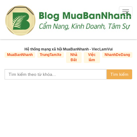
Togg
navig
Hệ thống mạng xã hội MuaBanNhanh - ViecLamVui
MuaBanNhanh
TrungTamXe
Nhà
Việc
NhanhDeDang
Đất
làm
Tìm kiếm