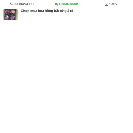
0938454322
ChatNhanh
SMS
Trang chủ
Diễn đàn
Cẩm nang
Chọn mua hoa hồng bất tử giá rẻ
MBN share
>> Quảng cáo miễn phí
Chọn mua hoa hồng bất tử giá rẻ
| Diễn đàn, Cẩm nang
Từ khóa tìm kiếm
hoa hồng bất tử giá rẻ
,
hoa hồng bất tử là gì
,
h
oa hồng bất tử mua ở đâu
Bài viết liên quan Chọn mua hoa hồng bất tử giá rẻ
Tin cùng người đăng
22/01/2018
Lưu ý khi mua hoa hồng sáp giá rẻ
1201
22/01/2018
Hoa hồng sáp thơm là gì?
2353
19/01/2018
Ý nghĩa của hoa hồng sáp mà bạn muốn gửi gắm
3009
19/01/2018
5 gợi ý mua hoa tươi giá rẻ tại Hồ Chí Minh
830