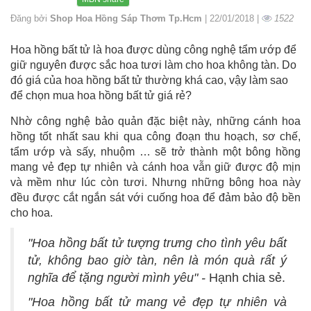
Đăng bởi
Shop Hoa Hồng Sáp Thơm Tp.Hcm
| 22/01/2018 |
1522
Hoa hồng bất tử là hoa được dùng công nghệ tẩm ướp để
giữ nguyên được sắc hoa tươi làm cho hoa không tàn. Do
đó giá của hoa hồng bất tử thường khá cao, vậy làm sao
để chọn mua hoa hồng bất tử giá rẻ?
Nhờ công nghệ bảo quản đặc biệt này, những cánh hoa
hồng tốt nhất sau khi qua công đoạn thu hoạch, sơ chế,
tẩm ướp và sấy, nhuộm … sẽ trở thành một bông hồng
mang vẻ đẹp tự nhiên và cánh hoa vẫn giữ được độ mịn
và mềm như lúc còn tươi. Nhưng những bông hoa này
đều được cắt ngắn sát với cuống hoa để đảm bảo độ bền
cho hoa.
"Hoa hồng bất tử tượng trưng cho tình yêu bất
tử, không bao giờ tàn, nên là món quà rất ý
nghĩa để tặng người mình yêu" -
Hạnh chia sẻ.
"Hoa hồng bất tử mang vẻ đẹp tự nhiên và