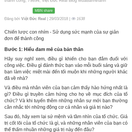
thành công, 79894, Việt Đức Real Blog MuaBanNhanh
MBN share
Đăng bởi
Việt Đức Real
| 29/03/2018 |
1638
Chiến lược con nhím - Sử dụng sức mạnh của sự giản
đơn để thành công
Bước 1: Hiểu đam mê của bản thân
Hãy suy nghĩ xem, điều gì khiến cho bạn đắm đuối với
công việc. Điều gì đánh thức bạn vào mỗi buổi sáng và giữ
bạn làm việc miệt mài đến tối muộn khi những người khác
đã về nhà?
Và điều mà nhân viên của bạn cảm thấy hào hứng nhất là
gì? Điều gì truyền cảm hứng cho họ về mục đích của tổ
chức? Và khi tuyển thêm những nhân sự mới bạn thường
cân nhắc tới những động cơ cá nhân và giá trị nào?
Sau đó, hãy xem lại sứ mệnh và tầm nhìn của tổ chức. Giá
trị cốt lõi của tổ chức là gì, và những nhân viên của bạn có
thể thấm nhuần những giá trị này đến đâu?