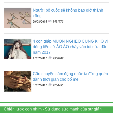
Người bỏ cuộc sẽ không bao giờ thành
công
1411779
20/08/2015
4 con giáp MUỐN NGHÈO CŨNG KHÓ vì
dòng tiền cứ ÀO ÀO chảy vào túi nửa đầu
năm 2017
1368249
17/02/2017
Câu chuyện cảm động nhắc ta đừng quên
dành thời gian cho bố mẹ
1254735
07/02/2017
Chiến lược con nhím - Sử dụng sức mạnh của sự giản