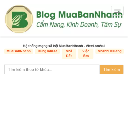
Togg
navig
Hệ thống mạng xã hội MuaBanNhanh - ViecLamVui
MuaBanNhanh
TrungTamXe
Nhà
Việc
NhanhDeDang
Đất
làm
Tìm kiếm