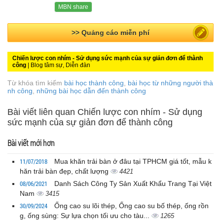
MBN share
>> Quảng cáo miễn phí
Chiến lược con nhím - Sử dụng sức mạnh của sự giản đơn để thành
công
| Blog tâm sự, Diễn đàn
Từ khóa tìm kiếm
bài học thành công
,
bài học từ những người thà
nh công
,
những bài học dẫn đến thành công
Bài viết liên quan Chiến lược con nhím - Sử dụng
sức mạnh của sự giản đơn để thành công
Bài viết mới hơn
11/07/2018
Mua khăn trải bàn ở đâu tại TPHCM giá tốt, mẫu k
hăn trải bàn đẹp, chất lượng
4421
08/06/2021
Danh Sách Công Ty Sản Xuất Khẩu Trang Tại Việt
Nam
3415
30/09/2024
Ống cao su lõi thép, Ống cao su bố thép, ống rồn
g, ống sùng: Sự lựa chọn tối ưu cho tàu...
1265