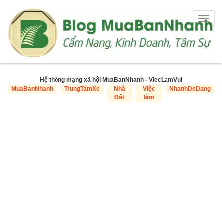
Togg
navig
Hệ thống mạng xã hội MuaBanNhanh - ViecLamVui
MuaBanNhanh
TrungTamXe
Nhà
Việc
NhanhDeDang
Đất
làm