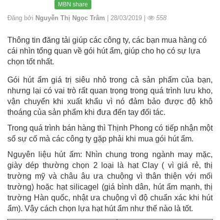
MBN share
Đăng bởi
Nguyễn Thị Ngọc Trâm
| 28/03/2019 |
558
Thông tin đăng tải giúp các công ty, các bạn mua hàng có
cái nhìn tổng quan về gói hút ẩm, giúp cho họ có sự lựa
chọn tốt nhất.
Gói hút ẩm giá trị siêu nhỏ trong cả sản phẩm của bạn,
nhưng lại có vai trò rất quan trọng trong quá trình lưu kho,
vận chuyển khi xuất khẩu vì nó đảm bảo được độ khô
thoáng của sản phẩm khi đưa đến tay đối tác.
Trong quá trình bán hàng thì Thịnh Phong có tiếp nhận một
số sự cố mà các công ty gặp phải khi mua gói hút ẩm.
Nguyên liệu hút ẩm: Nhìn chung trong ngành may mặc,
giày dép thường chọn 2 loại là hạt Clay ( vì giá rẻ, thị
trường mỹ và châu âu ưa chuộng vì thân thiện với mối
trường) hoặc hạt silicagel (giá bình dân, hút ẩm mạnh, thị
trường Hàn quốc, nhật ưa chuộng vì độ chuẩn xác khi hút
ẩm). Vậy cách chọn lựa hạt hút ẩm như thế nào là tốt.