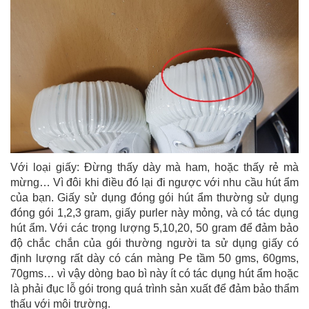
Với loại giấy: Đừng thấy dày mà ham, hoặc thấy rẻ mà
mừng… Vì đôi khi điều đó lại đi ngược với nhu cầu hút ẩm
của bạn. Giấy sử dụng đóng gói hút ẩm thường sử dụng
đóng gói 1,2,3 gram, giấy purler này mỏng, và có tác dụng
hút ẩm. Với các trọng lượng 5,10,20, 50 gram để đảm bảo
độ chắc chắn của gói thường người ta sử dụng giấy có
định lượng rất dày có cán màng Pe tầm 50 gms, 60gms,
70gms… vì vậy dòng bao bì này ít có tác dụng hút ẩm hoặc
là phải đục lỗ gói trong quá trình sản xuất để đảm bảo thẩm
thấu với môi trường.