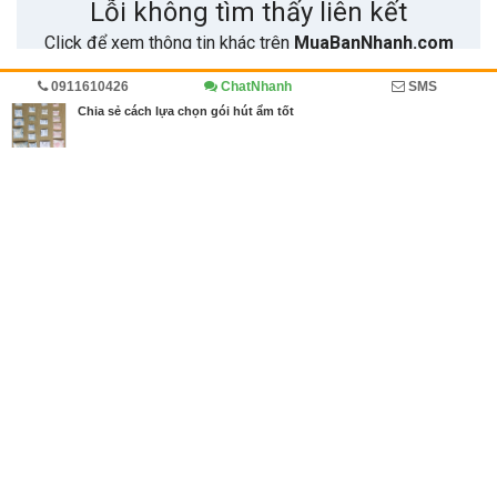
0911610426
ChatNhanh
SMS
Trang chủ
Diễn đàn
Cẩm nang mua bán
Cẩm nang
Chia sẻ cách lựa chọn gói hút ẩm tốt
MBN share
>> Quảng cáo miễn phí
Chia sẻ cách lựa chọn gói hút ẩm tốt
| Diễn đàn, Cẩm nang mua bán,
Cẩm nang
Từ khóa tìm kiếm
cách chọn gói hút ẩm
,
cách lựa chọn gói hút ẩ
m tốt
,
gói hút ẩm
Bài viết liên quan Chia sẻ cách lựa chọn gói hút ẩm
tốt
Bài viết mới hơn
08/06/2021
Danh Sách Công Ty Sản Xuất Khẩu Trang Tại Việt