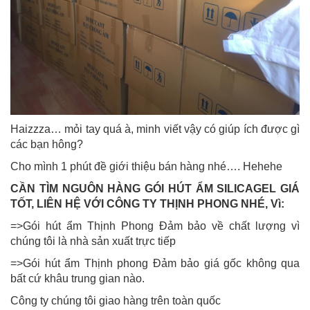
Haizzza… mỏi tay quá à, minh viết vậy có giúp ích được gì
các bạn hông?
Cho mình 1 phút đề giới thiệu bán hàng nhé…. Hehehe
CẦN TÌM NGUÔN HÀNG GÓI HÚT ẨM SILICAGEL GIÁ
TỐT, LIÊN HỆ VỚI CÔNG TY THỊNH PHONG NHÉ, Vì:
=>Gói hút ẩm Thịnh Phong Đảm bảo về chất lượng vì
chúng tôi là nhà sản xuất trực tiếp
=>Gói hút ẩm Thịnh phong Đảm bảo giá gốc không qua
bất cứ khâu trung gian nào.
Công ty chúng tôi giao hàng trên toàn quốc