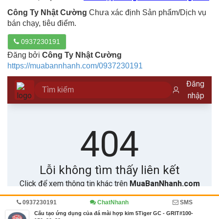
Công Ty Nhật Cường
Chưa xác định Sản phẩm/Dịch vụ
bán chạy, tiêu điểm.
0937230191
Đăng bởi
Công Ty Nhật Cường
https://muabannhanh.com/0937230191
0937230191
ChatNhanh
SMS
Trang chủ
Diễn đàn
Đánh giá
Cẩm nang mua bán
Cấu tạo ứng dụng của đá mài hợp kim 5Tiger GC - GRIT#100-