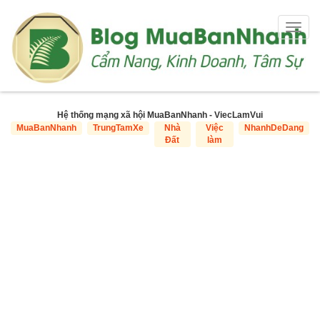
Togg
navig
Hệ thống mạng xã hội MuaBanNhanh - ViecLamVui
MuaBanNhanh
TrungTamXe
Nhà
Việc
NhanhDeDang
Đất
làm