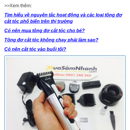
>>Xem thêm:
Tìm hiểu về nguyên tắc hoạt động và các loại tông đơ
cắt tóc phổ biến trên thị trường
Có nên mua tông đơ cắt tóc cho bé?
Tông đơ cắt tóc không chạy phải làm sao?
Có nên cắt tóc vào buổi tối?