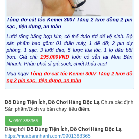
Tông đơ cắt tóc Kemei 3007 Tặng 2 lưỡi đồng 2 pin
sạc , tiện dụng, an toàn
Lưỡi răng bằng hợp kim, có thể tháo rời để vệ sinh. Bộ
sản phẩm bao gồm: 01 thân máy, 1 đế đỡ, 2 pin dự
phòng, 1 sạc, 3 lưỡi dao, 5 lược lùa tóc, 1 lọ dầu bôi
trơn.
Giá chỉ:
195,000VND
luôn có sẵn tại Mua Bán
Nhanh.
Phân phối sỉ giá sock, chiết khấu cao!
Mua ngay
Tông đơ cắt tóc Kemei 3007 Tặng 2 lưỡi đồ
ng 2 pin sạc , tiện dụng, an toàn
Đồ Dùng Tiện Ích, Đồ Chơi Hàng Độc Lạ
Chưa xác định
Sản phẩm/Dịch vụ bán chạy, tiêu điểm.
0901388365
Đăng bởi
Đồ Dùng Tiện Ích, Đồ Chơi Hàng Độc Lạ
https://muabannhanh.com/0901388365