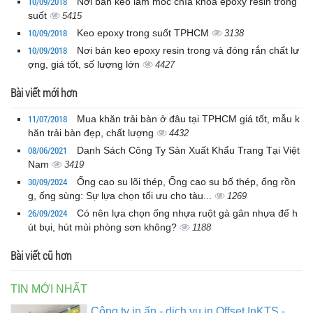
10/09/2018
Nơi bán keo làm móc chìa khóa epoxy resin trong
suốt
5415
10/09/2018
Keo epoxy trong suốt TPHCM
3138
10/09/2018
Nơi bán keo epoxy resin trong và đóng rắn chất lư
ợng, giá tốt, số lượng lớn
4427
Bài viết mới hơn
11/07/2018
Mua khăn trải bàn ở đâu tại TPHCM giá tốt, mẫu k
hăn trải bàn đẹp, chất lượng
4432
08/06/2021
Danh Sách Công Ty Sản Xuất Khẩu Trang Tại Việt
Nam
3419
30/09/2024
Ống cao su lõi thép, Ống cao su bố thép, ống rồn
g, ống sùng: Sự lựa chọn tối ưu cho tàu...
1269
26/09/2024
Có nên lựa chọn ống nhựa ruột gà gân nhựa để h
út bụi, hút mùi phòng sơn không?
1188
Bài viết cũ hơn
TIN MỚI NHẤT
Công ty in ấn - dịch vụ in Offset InKTS -