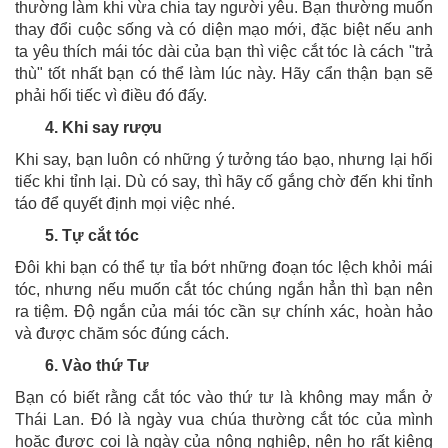
thường làm khi vừa chia tay người yêu. Bạn thường muốn
thay đổi cuộc sống và có diện mạo mới, đặc biệt nếu anh
ta yêu thích mái tóc dài của bạn thì việc cắt tóc là cách "trả
thù" tốt nhất bạn có thể làm lúc này. Hãy cẩn thận bạn sẽ
phải hối tiếc vì điều đó đấy.
4. Khi say rượu
Khi say, bạn luôn có những ý tưởng táo bạo, nhưng lại hối
tiếc khi tỉnh lại. Dù có say, thì hãy cố gắng chờ đến khi tỉnh
táo để quyết định mọi việc nhé.
5. Tự cắt tóc
Đôi khi bạn có thể tự tỉa bớt những đoạn tóc lệch khỏi mái
tóc, nhưng nếu muốn cắt tóc chúng ngắn hẳn thì bạn nên
ra tiệm. Độ ngắn của mái tóc cần sự chính xác, hoàn hảo
và được chăm sóc đúng cách.
6. Vào thứ Tư
Bạn có biết rằng cắt tóc vào thứ tư là không may mắn ở
Thái Lan. Đó là ngày vua chúa thường cắt tóc của mình
hoặc được coi là ngày của nông nghiệp, nên họ rất kiêng