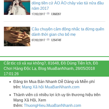
dòng tiền cứ ÀO ÀO chảy vào túi nửa đầu
năm 2017
1368261
17/02/2017
Câu chuyện cảm động nhắc ta đừng quên
dành thời gian cho bố mẹ
1254745
07/02/2017
Cắt tóc có xả xui không?, 81648, Đồ Dùng Tiện Ích, Đồ
Chơi Hàng Độc Lạ, Blog MuaBanNhanh, 28/05/2018
17:01:26
Đăng tin Mua Bán Nhanh Dễ Dàng và Miễn phí
trên:
Mạng Xã hội MuaBanNhanh.com
Thành viên có nhiều lợi ích uy tín thương hiệu trên
Mạng Xã Hội, Xem
thêm:
ThuongHieu.MuaBanNhanh.
com