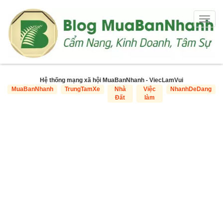
Togg
navig
Hệ thống mạng xã hội MuaBanNhanh - ViecLamVui
MuaBanNhanh
TrungTamXe
Nhà
Việc
NhanhDeDang
Đất
làm