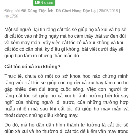
MBN share
Đăng bởi
Đồ Dùng Tiện Ích, Đồ Chơi Hàng Độc Lạ
| 28/05/2018 |
1750
Một số người lại tin rằng cắt tóc sẽ giúp họ xả xui và họ sẽ
đi cắt tóc vào những ngày mà họ cảm thấy thật sự đen đủi
và kém may mắn. Vậy việc cắt tóc có xả xui không và khi
cắt tóc có cần phải kỵ điều gì không, bài viết dưới đây sẽ
giúp bạn làm rõ những thắc mắc đó.
Cắt tóc có xả xui không?
Thực tế, chưa có một cơ sở khoa học nào chứng minh
rằng việc cắt tóc sẽ giúp con người xả xui hay làm cho họ
gặp nhiều đen đủi trong cuộc sống. Việc con người tin
rằng cắt tóc sẽ giúp họ xả xui bị ảnh hưởng bởi lối suy
nghĩ của những người đi trước, của những trường hợp
ngẫu nhiên mà sau khi cắt tóc đã giúp họ may mắn và
thoát được những điều không may.
Do đó, mà họ dần dần hình thành tư tưởng là cắt tóc sẽ
giúp xả xui và họ thường đi cắt tóc để kiếm vận may trong