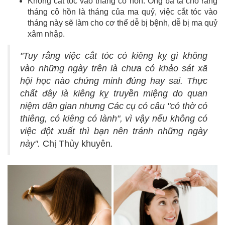
Không cắt tóc vào tháng cô hồn: Ông bà ta cho rằng
tháng cô hồn là tháng của ma quỷ, việc cắt tóc vào
tháng này sẽ làm cho cơ thể dễ bị bệnh, dễ bị ma quỷ
xâm nhập.
"Tuy rằng việc cắt tóc có kiêng kỵ gì không
vào những ngày trên là chưa có khảo sát xã
hội học nào chứng minh đúng hay sai. Thực
chất đây là kiêng kỵ truyền miệng do quan
niệm dân gian nhưng Các cụ có câu "có thờ có
thiêng, có kiêng có lành", vì vậy nếu không có
việc đột xuất thì bạn nên tránh những ngày
này".
Chị Thủy khuyên
.