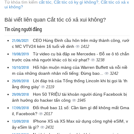
Từ khóa tìm kiếm
cắt tóc
,
Cắt tóc có kỵ gì không?
,
Cắt tóc có xả x
ui không?
Bài viết liên quan Cắt tóc có xả xui không?
Tin cùng người đăng
21/06/2021
CEO Hùng Đinh cầu hôn trên mây thành công, rướ
c MC VTV24 kém 16 tuổi về dinh
1412
19/08/2019
Từ video cụ bà đập xe Mercedes - Đỗ xe ô tô chắn
trước cửa nhà người khác có bị xử phạt?
3238
10/10/2018
Hối hận muộn màng của Warren Buffett và nỗi niề
m của những doanh nhân nổi tiếng: Đừng bao...
3242
29/09/2018
Lời đáp trả của Tổng thống Lincoln khi bị gọi là ‘th
ằng đóng giày’
2119
29/09/2018
Hơn 50 TRIỆU tài khoản người dùng Facebook bị
ảnh hưởng do hacker tấn công
1945
17/09/2018
Đổi thuê bao 11 số: Cần làm gì để không mất Gma
il, Facebook?
2017
13/09/2018
IPhone XS và XS Max sử dụng công nghệ eSIM, v
ậy eSim là gì?
2431