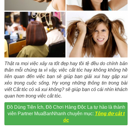
Thật ra mọi việc xảy ra tốt đẹp hay tồi tệ đều do chính bản
thân mỗi chúng ta vì vậy, việc cắt tóc hay không không hề
liên quan đến việc bạn sẽ giúp bạn giải xui hay gặp xui
xẻo trong cuộc sống. Hy vọng những thông tin trong bài
viết Cắt tóc có xả xui không? sẽ giúp bạn có cái nhìn khách
quan hơn trong việc cắt tóc.
Đồ Dùng Tiện Ích, Đồ Chơi Hàng Độc Lạ tự hào là thành
viên Partner MuaBanNhanh chuyên mục:
Tông đơ cắt t
óc