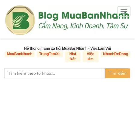
Togg
navig
Hệ thống mạng xã hội MuaBanNhanh - ViecLamVui
MuaBanNhanh
TrungTamXe
Nhà
Việc
NhanhDeDang
Đất
làm
Tìm kiếm