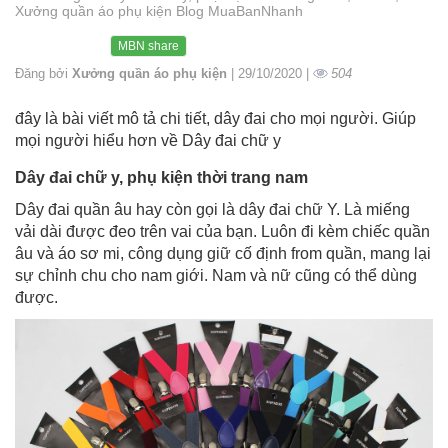
Xưởng quần áo phụ kiện Blog MuaBanNhanh
MBN share
Đăng bởi
Xưởng quần áo phụ kiện
| 29/10/2020 |
504
đây là bài viết mô tả chi tiết, dây đai cho mọi người. Giúp
mọi người hiểu hơn về Dây đai chữ y
Dây đai chữ y, phụ kiện thời trang nam
Dây đai quần âu hay còn gọi là dây đai chữ Y. Là miếng
vải dài được đeo trên vai của bạn. Luôn đi kèm chiếc quần
âu và áo sơ mi, công dụng giữ cố định from quần, mang lại
sự chỉnh chu cho nam giới. Nam và nữ cũng có thể dùng
được.