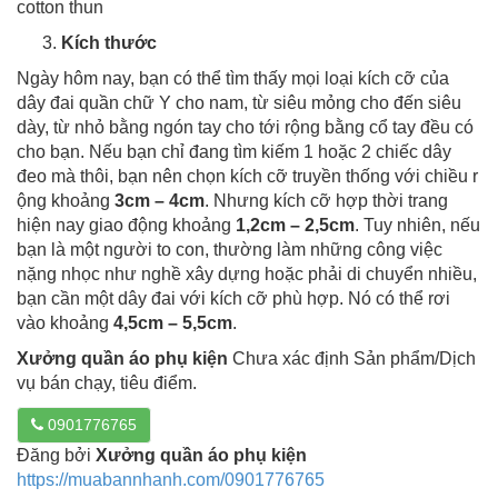
cotton thun
Kích thước
Ngày hôm nay, bạn có thể tìm thấy mọi loại kích cỡ của
dây đai quần chữ Y cho nam, từ siêu mỏng cho đến siêu
dày, từ nhỏ bằng ngón tay cho tới rộng bằng cổ tay đều có
cho bạn. Nếu bạn chỉ đang tìm kiếm 1 hoặc 2 chiếc dây
đeo mà thôi, bạn nên chọn kích cỡ truyền thống với chiều r
ộng khoảng
3cm – 4cm
. Nhưng kích cỡ hợp thời trang
hiện nay giao động khoảng
1,2cm – 2,5cm
. Tuy nhiên, nếu
bạn là một người to con, thường làm những công việc
nặng nhọc như nghề xây dựng hoặc phải di chuyển nhiều,
bạn cần một dây đai với kích cỡ phù hợp. Nó có thể rơi
vào khoảng
4,5cm – 5,5cm
.
Xưởng quần áo phụ kiện
Chưa xác định Sản phẩm/Dịch
vụ bán chạy, tiêu điểm.
0901776765
Đăng bởi
Xưởng quần áo phụ kiện
https://muabannhanh.com/0901776765