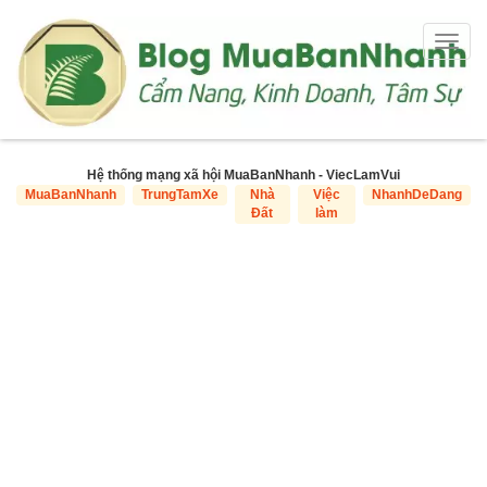
Togg
navig
Hệ thống mạng xã hội MuaBanNhanh - ViecLamVui
MuaBanNhanh
TrungTamXe
Nhà
Việc
NhanhDeDang
Đất
làm