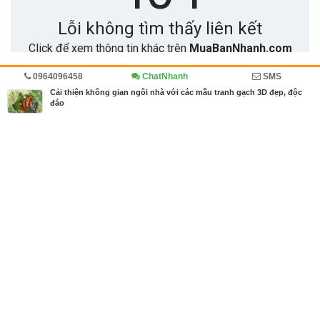
0964096458
ChatNhanh
SMS
Trang chủ
Diễn đàn
Cẩm nang mua bán
Cẩm nang
Cải thiện không gian ngôi nhà với các mẫu tranh gạch 3D đẹp, độc
đáo
MBN share
>> Bài PR miễn phí
Cải thiện không gian ngôi nhà với các mẫu tranh gạch 3D đẹp, độc đáo
| Diễn đàn, Cẩm nang mua bán, Cẩm nang
Từ khóa tìm kiếm
tranh gạch 3d
,
tranh gạch ốp tường phòng khá
ch
,
tranh gạch đẹp
Bài viết liên quan Cải thiện không gian ngôi nhà với
các mẫu tranh gạch 3D đẹp, độc đáo
Tin cùng người đăng