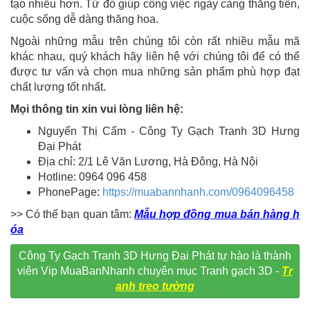
tạo nhiều hơn. Từ đó giúp công việc ngày càng thăng tiến,
cuộc sống dễ dàng thăng hoa.
Ngoài những mẫu trên chúng tôi còn rất nhiều mẫu mã
khác nhau, quý khách hãy liên hệ với chúng tôi để có thể
được tư vấn và chọn mua những sản phẩm phù hợp đạt
chất lượng tốt nhất.
Mọi thông tin xin vui lòng liên hệ:
Nguyển Thị Cẩm - Công Ty Gạch Tranh 3D Hưng
Đại Phát
Địa chỉ: 2/1 Lê Văn Lương, Hà Đông, Hà Nội
Hotline: 0964 096 458
PhonePage:
https://muabannhanh.com/0964096458
>> Có thể bạn quan tâm:
Mẫu hợp đồng mua bán hàng h
óa
Công Ty Gạch Tranh 3D Hưng Đại Phát tự hào là thành
viên Vip MuaBanNhanh chuyên mục Tranh gạch 3D -
Tr
anh treo tường