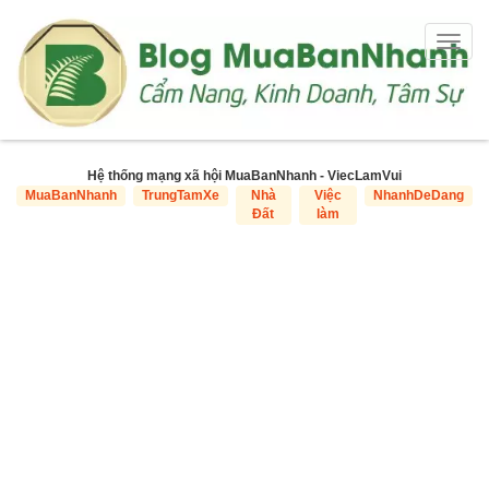
Togg
navig
Hệ thống mạng xã hội MuaBanNhanh - ViecLamVui
MuaBanNhanh
TrungTamXe
Nhà
Việc
NhanhDeDang
Đất
làm