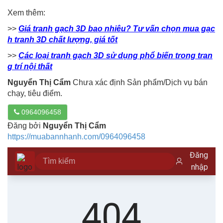
Xem thêm:
>>
Giá tranh gạch 3D bao nhiêu? Tư vấn chọn mua gạc
h tranh 3D chất lượng, giá tốt
>>
Các loại tranh gạch 3D sử dụng phổ biến trong tran
g trí nội thất
Nguyển Thị Cẩm
Chưa xác định Sản phẩm/Dịch vụ bán
chạy, tiêu điểm.
0964096458
Đăng bởi
Nguyển Thị Cẩm
https://muabannhanh.com/0964096458