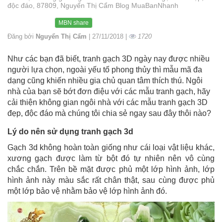
độc đáo, 87809, Nguyển Thị Cẩm Blog MuaBanNhanh
MBN share
Đăng bởi
Nguyển Thị Cẩm
| 27/11/2018 |
1720
Như các bạn đã biết, tranh gạch 3D ngày nay được nhiều
người lựa chọn, ngoài yếu tố phong thủy thì mẫu mã đa
dạng cũng khiến nhiều gia chủ quan tâm thích thú. Ngôi
nhà của bạn sẽ bớt đơn điệu với các mẫu tranh gạch, hãy
cải thiện không gian ngôi nhà với các mẫu tranh gạch 3D
đẹp, độc đáo mà chúng tôi chia sẻ ngay sau đây thôi nào?
Lý do nên sử dụng tranh gạch 3d
Gạch 3d không hoàn toàn giống như cái loại vật liệu khác,
xương gạch được làm từ bột đó tự nhiên nên vô cùng
chắc chắn. Trên bề mặt được phủ một lớp hình ảnh, lớp
hình ảnh này màu sắc rất chân thật, sau cùng được phủ
một lớp bảo vệ nhằm bảo vệ lớp hình ảnh đó.