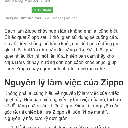
Store Blog MuaBanNhanh
MBN share
Đăng bởi
Ambe Store
| 29/10/2020 |
717
Cách làm Zippo cháy ngon lành không phải ai cũng biết.
Chiếc quẹt Zippo sau 1 thời gian sử dụng sẽ xuống cấp.
Đây là điều không thể tránh khỏi, cho dù bạn có dùng giữ
gìn chiếc bật lửa như nào đi chăng nữa. Đặc biệt, phải
quẹt nhiều lần thì mới lên lửa, khiến bạn cảm thấy khó
chịu. Bài viết này, hướng dẫn bạn cách khắc phục, giúp
chiếc Zippo cháy ngon lành như lúc mới mua nhé.
Nguyên lý làm việc của Zippo
Không phải ai cũng hiểu về nguyên lý làm việc của chiếc
quẹt này. Nếu bạn hiểu nguyên lý làm việc của nó, thì bạn
sẽ dễ dàng chăm sóc chiếc Zippo. Điều trị từ nguyên căn
gốc rễ, thì chiếc bật lửa Zippo sẽ luôn “khoẻ mạnh”.
Nguyên lý này cực kỳ đơn giản.
Bánh xe quay quanh trục, ma sát với đá lửa tạo