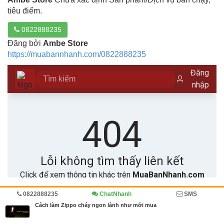
tiêu điểm.
0822888235
Đăng bởi
Ambe Store
https://muabannhanh.com/0822888235
0822888235
ChatNhanh
SMS
Trang chủ
Diễn đàn
Cẩm nang
Cách làm Zippo cháy ngon lành như mới mua
MBN share