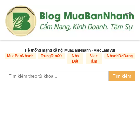
Togg
navig
Hệ thống mạng xã hội MuaBanNhanh - ViecLamVui
MuaBanNhanh
TrungTamXe
Nhà
Việc
NhanhDeDang
Đất
làm
Tìm kiếm