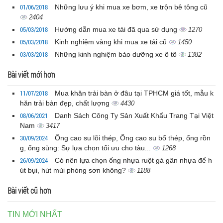
01/06/2018
Những lưu ý khi mua xe bơm, xe trộn bê tông cũ
2404
05/03/2018
Hướng dẫn mua xe tải đã qua sử dụng
1270
05/03/2018
Kinh nghiệm vàng khi mua xe tải cũ
1450
03/03/2018
Những kinh nghiệm bảo dưỡng xe ô tô
1382
Bài viết mới hơn
11/07/2018
Mua khăn trải bàn ở đâu tại TPHCM giá tốt, mẫu k
hăn trải bàn đẹp, chất lượng
4430
08/06/2021
Danh Sách Công Ty Sản Xuất Khẩu Trang Tại Việt
Nam
3417
30/09/2024
Ống cao su lõi thép, Ống cao su bố thép, ống rồn
g, ống sùng: Sự lựa chọn tối ưu cho tàu...
1268
26/09/2024
Có nên lựa chọn ống nhựa ruột gà gân nhựa để h
út bụi, hút mùi phòng sơn không?
1188
Bài viết cũ hơn
TIN MỚI NHẤT