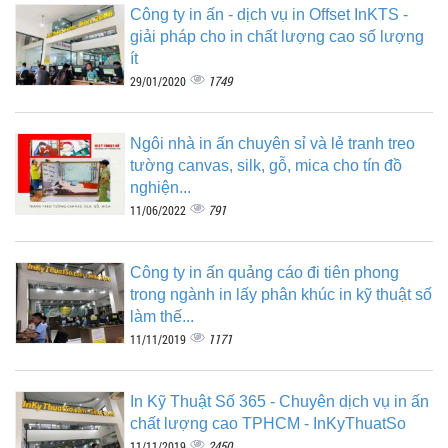
Công ty in ấn - dịch vụ in Offset InKTS -
giải pháp cho in chất lượng cao số lượng
ít
1749
29/01/2020
Ngôi nhà in ấn chuyên sỉ và lẻ tranh treo
tường canvas, silk, gỗ, mica cho tín đồ
nghiện...
791
11/06/2022
Công ty in ấn quảng cáo đi tiên phong
trong ngành in lấy phân khúc in kỹ thuật số
làm thế...
1171
11/11/2019
In Kỹ Thuật Số 365 - Chuyên dịch vụ in ấn
chất lượng cao TPHCM - InKyThuatSo
2450
11/11/2019