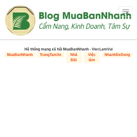
Togg
navig
Hệ thống mạng xã hội MuaBanNhanh - ViecLamVui
MuaBanNhanh
TrungTamXe
Nhà
Việc
NhanhDeDang
Đất
làm