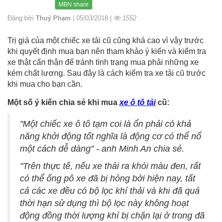
MBN share
Đăng bởi
Thuỷ Phạm
| 05/03/2018 |
1552
Trị giá của một chiếc xe tải cũ cũng khá cao vì vậy trước
khi quyết định mua bạn nên tham khảo ý kiến và kiểm tra
xe thật cẩn thận để tránh tình trạng mua phải những xe
kém chất lương. Sau đây là cách kiểm tra xe tải cũ trước
khi mua cho bạn cần.
Một số ý kiến chia sẻ khi mua
xe ô tô tải
cũ:
"Một chiếc xe ô tô tạm coi là ổn phải có khả
năng khởi động tốt nghĩa là động cơ có thể nổ
một cách dễ dàng" - anh Minh An chia sẻ.
"Trên thực tế, nếu xe thải ra khói màu đen, rất
có thể ống pô xe đã bị hỏng bởi hiện nay, tất
cả các xe đều có bộ lọc khí thải và khi đã quá
thời hạn sử dụng thì bộ lọc này không hoạt
động đồng thời lượng khí bị chặn lại ở trong đã