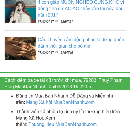
4 con giáp MUỐN NGHÈO CŨNG KHÓ vì
dòng tiền cứ ÀO ÀO chảy vào túi nửa đầu
năm 2017
1368261
17/02/2017
Câu chuyện cảm động nhắc ta đừng quên
dành thời gian cho bố mẹ
1254745
07/02/2017
Cách kiểm tra xe tải cũ trước khi mua, 79283, Thuỷ Phạm,
Blog MuaBanNhanh, 05/03/2018 16:22:05
Đăng tin Mua Bán Nhanh Dễ Dàng và Miễn phí
trên:
Mạng Xã hội MuaBanNhanh.com
Thành viên có nhiều lợi ích uy tín thương hiệu trên
Mạng Xã Hội, Xem
thêm:
ThuongHieu.MuaBanNhanh.
com