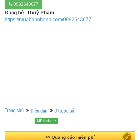
0982643677
Đăng bởi
Thuỷ Phạm
https://muabannhanh.com/0982643677
Trang chủ
Diễn đàn
Ô tô, xe tải
MBN share
>> Quảng cáo miễn phí