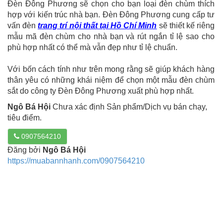
Đèn Đông Phương sẽ chọn cho bạn loại đèn chùm thích
hợp với kiến trúc nhà bạn. Đèn Đông Phương cung cấp tư
vấn đèn
trang trí nội thất tại Hồ Chí Minh
sẽ thiết kế riêng
mẫu mã đèn chùm cho nhà bạn và rút ngắn tỉ lệ sao cho
phù hợp nhất có thể mà vẫn đẹp như tỉ lệ chuẩn.
Với bốn cách tính như trên mong rằng sẽ giúp khách hàng
thân yêu có những khái niệm để chọn một mẫu đèn chùm
sắt do công ty Đèn Đông Phương xuất phù hợp nhất.
Ngô Bá Hội
Chưa xác định Sản phẩm/Dịch vụ bán chạy,
tiêu điểm.
0907564210
Đăng bởi
Ngô Bá Hội
https://muabannhanh.com/0907564210