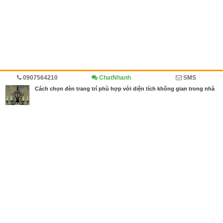
0907564210
ChatNhanh
SMS
Trang chủ
Diễn đàn
Cẩm nang
Cách chọn đèn trang trí phù hợp với diện tích không gian trong nhà
MBN share
>> Bài PR miễn phí
Cách chọn đèn trang trí phù hợp với diện tích không gian trong nhà
|
Diễn đàn, Cẩm nang
Từ khóa tìm kiếm
thế giới đèn trang trí nội thất
,
đèn trang trí
,
đèn
trang trí trần nhà
Bài viết liên quan Cách chọn đèn trang trí phù hợp
với diện tích không gian trong nhà