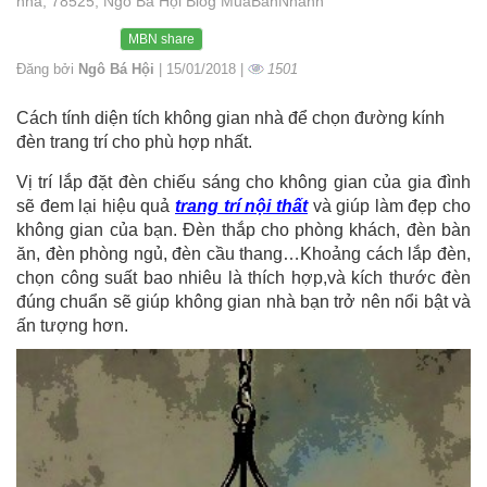
nhà, 78525, Ngô Bá Hội Blog MuaBanNhanh
MBN share
Đăng bởi
Ngô Bá Hội
| 15/01/2018 |
1501
Cách tính diện tích không gian nhà để chọn đường kính
đèn trang trí cho phù hợp nhất.
Vị trí lắp đặt đèn chiếu sáng cho không gian của gia đình
sẽ đem lại hiệu quả
trang trí nội thất
và giúp làm đẹp cho
không gian của bạn. Đèn thắp cho phòng khách, đèn bàn
ăn, đèn phòng ngủ, đèn cầu thang…Khoảng cách lắp đèn,
chọn công suất bao nhiêu là thích hợp,và kích thước đèn
đúng chuẩn sẽ giúp không gian nhà bạn trở nên nổi bật và
ấn tượng hơn.