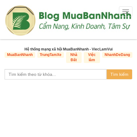
Togg
navig
Hệ thống mạng xã hội MuaBanNhanh - ViecLamVui
MuaBanNhanh
TrungTamXe
Nhà
Việc
NhanhDeDang
Đất
làm
Tìm kiếm