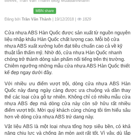
88444, Trần Văn Thành Blog MuaBanNhanh
MBN share
Đăng bởi
Trần Văn Thành
| 19/12/2018 |
1829
Cửa nhựa ABS Hàn Quốc được sản xuất từ nguồn nguyên
liệu nhập khẩu Hàn Quốc chất lượng cao. Mỗi bộ cửa
nhựa ABS xuất xưởng luôn đạt tiêu chuẩn cao cả về kỹ
thuật lẫn thẩm mỹ. Nhờ đó, cửa nhựa Hàn Quốc nhanh
chóng trở thành dòng sản phẩm nổi tiếng trên thị trường.
Chiêm ngưỡng những mẫu cửa nhựa ABS Hàn Quốc thiết
kế đẹp ngay dưới đây.
Với nhiều ưu điểm vượt trội, dòng cửa nhựa ABS Hàn
Quốc này đang ngày càng được ưa chuộng và dần thay
thế các loại cửa gỗ tự nhiên. Không chỉ có nhiều mẫu cửa
nhựa ABS đẹp mà dòng cửa này còn sở hữu rất nhiều
điểm vượt trội. Mời quý khách cùng chúng tôi tìm hiểu sâu
hơn về dòng cửa nhựa ABS trứ dang này.
Vật liệu ABS là một loại nhựa tổng hợp siêu bền, có khả
năng chịu lực và chống ăn mòn axit rất tốt. Vì vậy, dù lắp