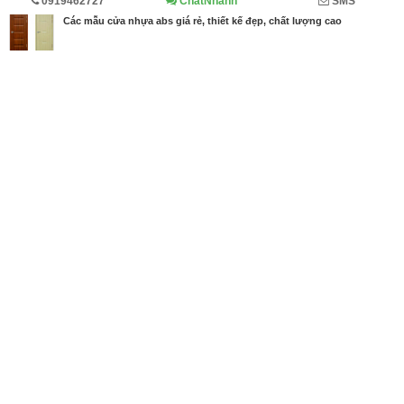
0919462727
ChatNhanh
SMS
Trang chủ
Diễn đàn
Đánh giá
Trang trí nội thất
Các mẫu cửa nhựa abs giá rẻ, thiết kế đẹp, chất lượng cao
MBN share
>> Bài PR miễn phí
Các mẫu cửa nhựa abs giá rẻ, thiết kế đẹp, chất lượng cao
| Diễn đàn,
Đánh giá, Trang trí nội thất
Từ khóa tìm kiếm
cửa nhựa abs
,
cửa nhựa abs giá rẻ
,
cửa nhựa
abs hàn quốc
Bài viết liên quan Các mẫu cửa nhựa abs giá rẻ,
thiết kế đẹp, chất lượng cao
Tin cùng người đăng
19/12/2018
Có nên mua cửa nhựa ABS Hàn Quốc giả gỗ?
1534
19/12/2018
Báo giá cửa nhựa ABS Hàn Quốc TPHCM
1564
19/11/2018
Lý do cửa gỗ công nghiệp được sử dụng phổ biến
1240