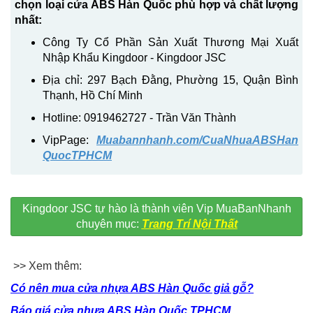
chọn loại cửa ABS Hàn Quốc phù hợp và chất lượng
nhất:
Công Ty Cổ Phần Sản Xuất Thương Mại Xuất
Nhập Khẩu Kingdoor - Kingdoor JSC
Địa chỉ: 297 Bạch Đằng, Phường 15, Quận Bình
Thạnh, Hồ Chí Minh
Hotline: 0919462727 - Trần Văn Thành
VipPage:
Muabannhanh.com/CuaNhuaABSHan
QuocTPHCM
Kingdoor JSC tự hào là thành viên Vip MuaBanNhanh
chuyên mục:
Trang Trí Nội Thất
>> Xem thêm:
Có nên mua cửa nhựa ABS Hàn Quốc giả gỗ?
Báo giá cửa nhựa ABS Hàn Quốc TPHCM