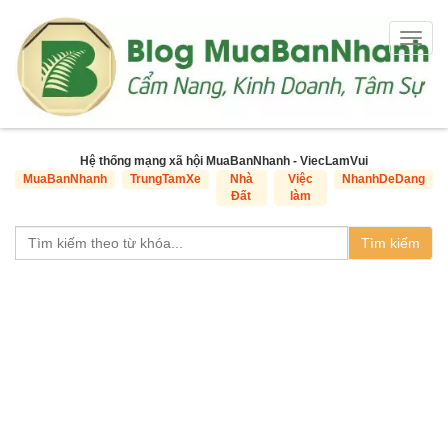
Togg
navig
Hệ thống mạng xã hội MuaBanNhanh - ViecLamVui
MuaBanNhanh
TrungTamXe
Nhà
Việc
NhanhDeDang
Đất
làm
Tìm kiếm