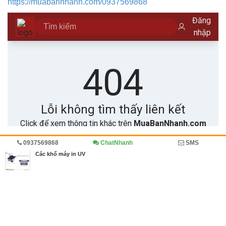
https://muabannhanh.com/0937569868
0937569868
ChatNhanh
SMS
Trang chủ
Kinh doanh
Diễn đàn
Máy in kỹ thuật số
Các khổ máy in UV
MBN share
>> Bài PR miễn phí
Các khổ máy in UV
| Kinh doanh, Diễn đàn, Máy in kỹ thuật số