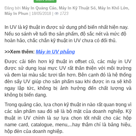
Đăng bởi
Máy In Quảng Cáo, Máy In Kỹ Thuật Số, Máy In Khổ Lớn,
Máy In Phun
| 18/05/2018 |
1723
In UV là kỹ thuật in được sử dụng phổ biến nhất hiện nay.
Nếu so sánh về tuổi thọ sản phẩm, độ sắc nét và mức độ
hoàn hảo, chắc chắn kỹ thuật in UV chưa có đối thủ.
>>Xem thêm:
Máy in UV phẳng
Được cải tiến hơn kỹ thuật in offset cũ, các máy in UV
được sử dụng loại mực UV rất thân thiện với môi trường
và đem lại màu sắc tươi tắn hơn. Bên cạnh đó là hệ thống
đèn sấy UV giúp cho sản phẩm sau khi được in ra sẽ khô
ngay lập tức, không bị ảnh hưởng đến chất lượng và
không bị biến dạng.
Trong quảng cáo, lựa chọn kỹ thuật in nào rất quan trọng vì
các sản phẩm sau đó sẽ là bộ mặt của doanh nghiệp. Kỹ
thuật in UV chính là sự lựa chọn tốt nhất cho các hộp
name card, catalogue, menu,...hay thậm chí là bảng hiệu,
hộp đèn của doanh nghiệp.