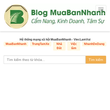
Togg
navig
Hệ thống mạng xã hội MuaBanNhanh - ViecLamVui
MuaBanNhanh
TrungTamXe
Nhà
Việc
NhanhDeDang
Đất
làm
Tìm kiếm