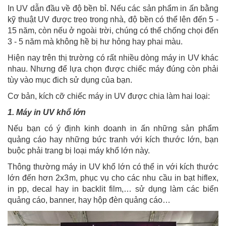
In UV dẫn đầu về độ bền bỉ. Nếu các sản phẩm in ấn bằng
kỹ thuật UV được treo trong nhà, độ bền có thể lên đến 5 -
15 năm, còn nếu ở ngoài trời, chúng có thể chống chọi đến
3 - 5 năm mà không hề bị hư hỏng hay phai màu.
Hiện nay trên thị trường có rất nhiều dòng máy in UV khác
nhau. Nhưng để lựa chọn được chiếc máy đúng còn phải
tùy vào mục đich sử dụng của bạn.
Cơ bản, kích cỡ chiếc máy in UV được chia làm hai loại:
1. Máy in UV khổ lớn
Nếu bạn có ý định kinh doanh in ấn những sản phẩm
quảng cáo hay những bức tranh với kích thước lớn, bạn
buộc phải trang bị loại máy khổ lớn này.
Thông thường máy in UV khổ lớn có thể in với kích thước
lớn đến hơn 2x3m, phục vụ cho các nhu cầu in bạt hiflex,
in pp, decal hay in backlit film,… sử dụng làm các biển
quảng cáo, banner, hay hộp đèn quảng cáo…