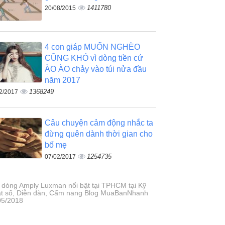
1411780
20/08/2015
4 con giáp MUỐN NGHÈO
CŨNG KHÓ vì dòng tiền cứ
ÀO ÀO chảy vào túi nửa đầu
năm 2017
1368249
2/2017
Câu chuyện cảm động nhắc ta
đừng quên dành thời gian cho
bố mẹ
1254735
07/02/2017
 dòng Amply Luxman nổi bật tại TPHCM tại Kỹ
ật số, Diễn đàn, Cẩm nang Blog MuaBanNhanh
05/2018