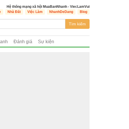
Hệ thống mạng xã hội MuaBanNhanh - ViecLamVui
e
Nhà Đất
Việc Làm
NhanhDeDang
Blog
Tìm kiếm
oanh
Đánh giá
Sự kiện