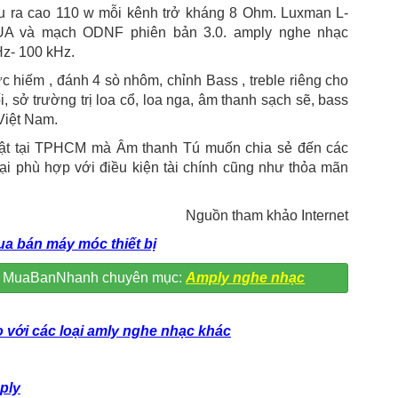
u ra cao 110 w mỗi kênh trở kháng 8 Ohm. Luxman L-
CUA và mạch ODNF phiên bản 3.0. amply nghe nhạc
z- 100 kHz.
c hiếm , đánh 4 sò nhôm, chỉnh Bass , treble riêng cho
, sở trường trị loa cổ, loa nga, âm thanh sạch sẽ, bass
 Việt Nam.
bật tại TPHCM mà Âm thanh Tú muốn chia sẻ đến các
ại phù hợp với điều kiện tài chính cũng như thỏa mãn
Nguồn tham khảo Internet
a bán máy móc thiết bị
ip MuaBanNhanh chuyên mục:
Amply nghe nhạc
 với các loại amly nghe nhạc khác
ply