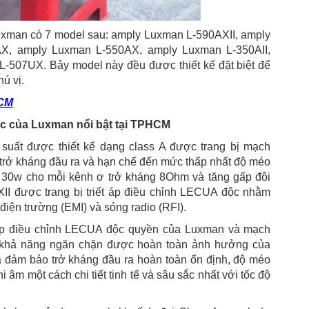
xman có 7 model sau: amply Luxman L-590AXII, amply
X, amply Luxman L-550AX, amply Luxman L-350AII,
507UX. Bảy model này đều được thiết kế đặt biệt để
ú vị.
HCM
c của Luxman nổi bật tại TPHCM
suất được thiết kế dạng class A được trang bị mạch
trở kháng đầu ra và hạn chế đến mức thấp nhất độ méo
t 30w cho mỗi kênh ơ trở kháng 8Ohm và tăng gấp đôi
II được trang bị triết áp điều chỉnh LECUA độc nhằm
ện trường (EMI) và sóng radio (RFI).
 áp điều chỉnh LECUA độc quyền của Luxman và mạch
khả năng ngăn chặn được hoàn toàn ảnh hưởng của
và đảm bảo trở kháng đầu ra hoàn toàn ổn định, độ méo
 âm một cách chi tiết tinh tế và sâu sắc nhất với tốc độ