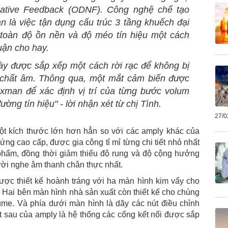
gative Feedback (ODNF). Công nghệ chế tạo
à việc tận dụng cấu trúc 3 tầng khuếch đại
 toàn độ ồn nền và độ méo tín hiệu một cách
uận cho hay.
y được sắp xếp một cách rời rạc để không bị
chất âm. Thông qua, một mắt cảm biến được
man để xác định vị trí của từng bước volum
ng tín hiệu" - lời nhận xét từ chị Tình.
27/0
 kích thước lớn hơn hẳn so với các amply khác của
ứng cao cấp, được gia công tỉ mỉ từng chi tiết nhỏ nhất
phẩm, đồng thời giảm thiểu độ rung và độ cộng hưởng
ời nghe âm thanh chân thực nhất.
ợc thiết kế hoành tráng với ha màn hình kim vẩy cho
. Hai bên màn hình nhà sản xuất còn thiết kế cho chúng
lume. Và phía dưới màn hình là dãy các nút điều chỉnh
t sau của amply là hệ thống các cổng kết nối được sắp