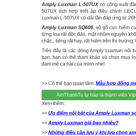
Amply Luxman L-507UX
có công suất đầ
507UX tích hợp triết áp điều chỉnh LE
Luxman L-507UX có dải tần đáp ứng từ 20H
Amply Luxman SQ606
, vỏ gỗ cực hiếm cự
từng loa rất độc đáo, mặt nhôm nguyên khối
chắc., tiếng rất hay, rất hiếm trên thị trường
Trên đây là các dòng Amply Luxman nổi 
bạn, bạn có thể tham khảo và chọn mua lo
đam mê ca hát của mình nhé!
>> Có thể bạn quan tâm:
Mẫu hợp đồng mu
AmThanhTu tự hào là thành viên V
Xem thêm:
>>
Ưu điểm nổi bật của Amply Luxman so
>>
Amply Luxman giá bao nhiêu?
>>
Những điều cần lưu ý khi lựa chọn am