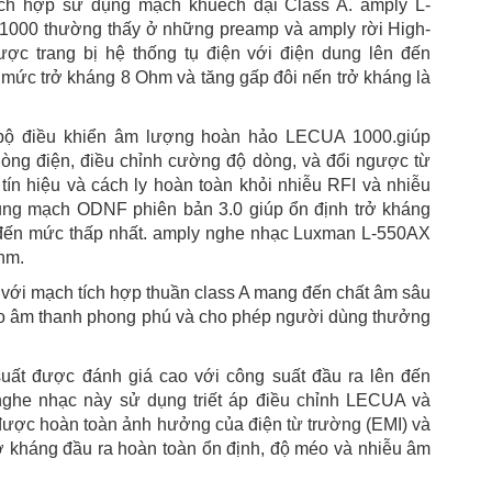
ích hợp sử dụng mạch khuếch đại Class A. amply L-
 1000 thường thấy ở những preamp và amply rời High-
ợc trang bị hệ thống tụ điện với điện dung lên đến
mức trở kháng 8 Ohm và tăng gấp đôi nến trở kháng là
 bộ điều khiển âm lượng hoàn hảo LECUA 1000.giúp
dòng điện, điều chỉnh cường độ dòng, và đổi ngược từ
ín hiệu và cách ly hoàn toàn khỏi nhiễu RFI và nhiễu
ng mạch ODNF phiên bản 3.0 giúp ổn định trở kháng
 đến mức thấp nhất. amply nghe nhạc Luxman L-550AX
hm.
 với mạch tích hợp thuần class A mang đến chất âm sâu
tạo âm thanh phong phú và cho phép người dùng thưởng
uất được đánh giá cao với công suất đầu ra lên đến
ghe nhạc này sử dụng triết áp điều chỉnh LECUA và
ược hoàn toàn ảnh hưởng của điện từ trường (EMI) và
rở kháng đầu ra hoàn toàn ổn định, độ méo và nhiễu âm