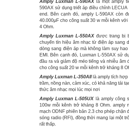
Amply Luxman L-590AX
là một amply t
590AX sử dụng triết áp điều chỉnh LECUA
end. Bên cạnh đó, amply L-590AX còn đư
40.000μF cho công suất 30 w mỗi kênh với 
4 Ohm.
Amply Luxman L-550AX
được trang bị
chuyển tín hiệu âm nhạc từ điện áp sang 
dòng sang điện áp mà không làm suy hao t
EMI. Bên cạnh đó, Luxman L-550AX sử dụ
đầu ra và giảm độ méo tiếng và nhiễu âm
cho công suất 20 w mỗi kênh trở kháng 8 O
Amply Luxman L-350AII
là amply tích hợp
trầm, nồng nàn, cảm xúc, có khả năng tái 
thức âm nhạc mọi lúc mọi nơi
Amply Luxman L-505UX
là amply công s
100w mỗi kênh trở kháng 8 Ohm. amply n
mạch ODNF phiên bản 2.3 cho phép chặn đ
sóng radio (RFI), đồng thời mang lại một t
rất thấp.