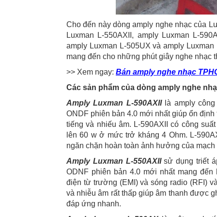
Cho đến này dòng amply nghe nhạc của Lu
Luxman L-550AXII, amply Luxman L-590A
amply Luxman L-505UX và amply Luxman L-
mang đến cho những phút giây nghe nhạc th
>> Xem ngay:
Bán amply nghe nhạc TP
Các sản phẩm của dòng amply nghe nhạ
Amply Luxman L-590AXII
là amply công 
ONDF phiên bản 4.0 mới nhất giúp ổn định 
tiếng và nhiếu âm. L-590AXII có công suấ
lên 60 w ở mức trở kháng 4 Ohm. L-590AX
ngăn chặn hoàn toàn ảnh hưởng của mạch đi
Amply Luxman L-550AXII
sử dụng triết
ODNF phiên bản 4.0 mới nhất mang đến 
điện từ trường (EMI) và sóng radio (RFI) 
và nhiễu âm rất thấp giúp âm thanh được ghi
đáp ứng nhanh.