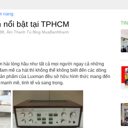
m nang
 nổi bật tại TPHCM
TI
0798, Âm Thanh Tú Blog MuaBanNhanh
àm hài lòng hầu như tất cả mọi người ngay cả những
đam mê ca hát thì không thể không biết đến các dòng
sản phẩm của Luxman đều sở hữu hình thức mang đến
mạnh mẽ, tinh tế và sang trọng.