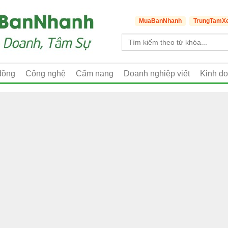
MuaBanNhanh
TrungTamX
đồng
Công nghệ
Cẩm nang
Doanh nghiệp viết
Kinh d