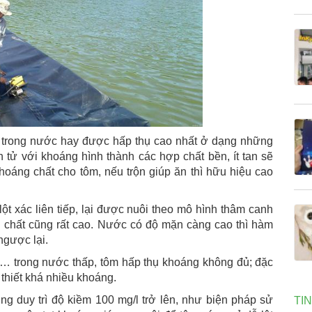
an trong nước hay được hấp thụ cao nhất ở dạng những
n tử với khoáng hình thành các hợp chất bền, ít tan sẽ
hoáng chất cho tôm, nếu trộn giúp ăn thì hữu hiệu cao
ột xác liên tiếp, lại được nuôi theo mô hình thâm canh
 chất cũng rất cao. Nước có độ mặn càng cao thì hàm
ngược lại.
… trong nước thấp, tôm hấp thụ khoáng không đủ; đặc
n thiết khá nhiều khoáng.
ng duy trì độ kiềm 100 mg/l trở lên, như biện pháp sử
TI