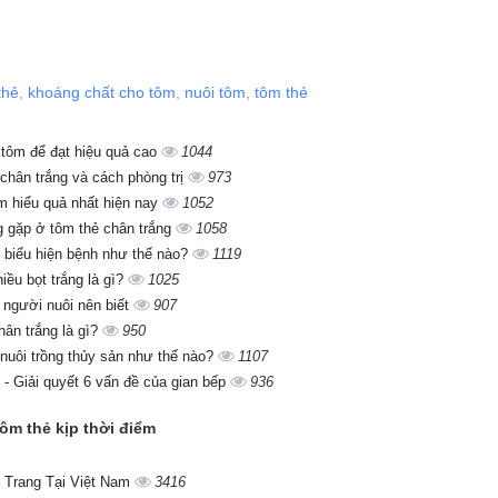
thẻ
,
khoáng chất cho tôm
,
nuôi tôm
,
tôm thẻ
i tôm để đạt hiệu quả cao
1044
chân trắng và cách phòng trị
973
ôm hiểu quả nhất hiện nay
1052
g gặp ở tôm thẻ chân trắng
1058
 biểu hiện bệnh như thế nào?
1119
iều bọt trắng là gì?
1025
người nuôi nên biết
907
ân trắng là gì?
950
nuôi trồng thủy sản như thế nào?
1107
- Giải quyết 6 vấn đề của gian bếp
936
ôm thẻ kịp thời điểm
 Trang Tại Việt Nam
3416