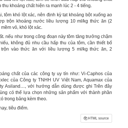
 thu khoáng chất hiện ra mạnh lúc 2 - 4 tiếng.
, tôm khó lột xác, nên định kỳ tạt khoáng bột xuống ao
ợp trộn khoáng nước liều lượng 10 ml/kg thức ăn (2
 mềm vỏ, khó lột xác.
hất. nếu như trong công đoạn này tôm tăng trưởng chậm
iếu, không đủ nhu cầu hấp thu của tôm, cần thiết bổ
ộn vào thức ăn với liều lượng 5 ml/kg thức ăn, 2
hoáng chất của các công ty uy tín như: Vi-Caphos của
 Mixlec của Công ty TNHH UV Việt Nam, Aquamax của
y Asiland…, với hướng dẫn dùng được ghi Trên đây
dùng có thể lựa chọn những sản phẩm với thành phần
có trong bảng kèm theo.
y, tiêu điểm.
HTML source