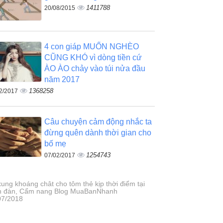
1411788
20/08/2015
4 con giáp MUỐN NGHÈO
CŨNG KHÓ vì dòng tiền cứ
ÀO ÀO chảy vào túi nửa đầu
năm 2017
1368258
2/2017
Câu chuyện cảm động nhắc ta
đừng quên dành thời gian cho
bố mẹ
1254743
07/02/2017
xung khoáng chât cho tôm thẻ kịp thời điểm tại
n đàn, Cẩm nang Blog MuaBanNhanh
07/2018