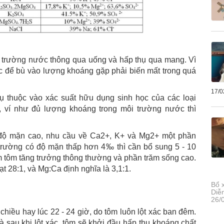
i trường nước thông qua uống và hấp thụ qua mang. Vì
ước để bù vào lượng khoáng gặp phải biến mất trong quá
17/0
ụ thuộc vào xác suất hữu dụng sinh học của các loại
, ví như đủ lượng khoáng trong môi trường nước thì
độ mặn cao, nhu cầu về Ca2+, K+ và Mg2+ một phần
trường có độ mặn thấp hơn 4‰ thì cần bổ sung 5 - 10
ảm tôm tăng trưởng thông thường và phần trăm sống cao.
t 28:1, và Mg:Ca định nghĩa là 3,1:1.
Bổ 
Diễ
26/
chiều hay lúc 22 - 24 giờ, do tôm luôn lột xác ban đêm.
và sau khi lột xác, tôm sẽ khởi đầu hấp thu khoáng chất