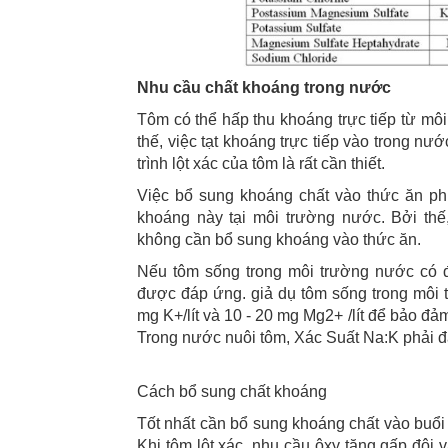
Nhu cầu chất khoáng trong nước
Tôm có thể hấp thu khoáng trực tiếp từ mô
thế, việc tạt khoáng trực tiếp vào trong n
trình lột xác của tôm là rất cần thiết.
Việc bổ sung khoáng chất vào thức ăn ph
khoáng này tại môi trường nước. Bởi thế
không cần bổ sung khoáng vào thức ăn.
Nếu tôm sống trong môi trường nước có 
được đáp ứng. giả dụ tôm sống trong môi 
mg K+/lít và 10 - 20 mg Mg2+ /lít để bảo đ
Trong nước nuôi tôm, Xác Suất Na:K phải đạ
Cách bổ sung chất khoáng
Tốt nhất cần bổ sung khoáng chất vào buổi 
Khi tôm lột xác, nhu cầu ôxy tăng gấp đôi 