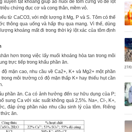
 xuyên tạt khoáng giúp ao nuôi để tôm cứng vỏ dễ lột
 triệu chứng đục cơ và cong thân, mềm vỏ.
yếu từ CaCO3, với một lượng ít Mg, P và S. Tôm có thể
ước thông qua uống và hấp thụ qua mang. Vì thế, dùng
lượng khoáng mất đi trong thời kỳ lột xác của tôm định
n
khăn hơn trong việc lấy muối khoáng hòa tan trong môi
ng trực tiếp trong khẩu phần ăn.
27/0
ó độ mặn cao, nhu cầu về Ca2+, K+ và Mg2+ một phần
trong môi trường có độ mặn thấp K+ hay thiếu hụt cần
n.
hẩu phần ăn. Ca có ảnh hưởng đến sự hữu dụng của P;
bổ sung Ca với xác suất không quá 2,5%. Na+, Cl-, K+,
c, đáp ứng phần nào nhu cầu sinh lý của tôm. Riêng
 thức ăn.