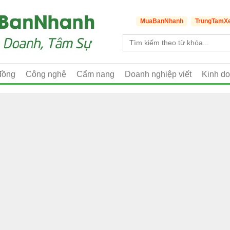
MuaBanNhanh
TrungTamX
đồng
Công nghệ
Cẩm nang
Doanh nghiệp viết
Kinh d