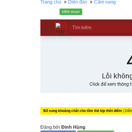
Trang chủ
Diễn đàn
Cẩm nang
MBN share
Bổ xung khoáng chât cho tôm thẻ kịp thời điểm
| Diễ
Đăng bởi
Đinh Hùng