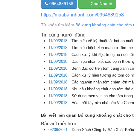
0964889158
ChatNhanh
https://muabannhanh.com/0964889158
Từ khóa tìm kiếm
Bổ xung khoáng chât cho tôm 
Tin cùng người đăng
11/09/2018
Tìm hiểu về kỹ thuật lót bạt ao nuô
11/09/2018
Tìm hiểu bệnh đen mang ở tôm thẻ 
11/09/2018
Cách xử lý khí độc trong ao nuôi t
11/09/2018
Dấu hiệu nhận biết các bệnh thườn
11/09/2018
Bệnh đục cơ trên tôm càng xanh có
11/09/2018
Cách xử lý hiện tượng ao tôm có nh
11/09/2018
Các nguyên nhân tôm chậm lớn mà 
11/09/2018
Nhu cầu khoáng chất cho tôm thẻ ch
11/09/2018
Sử dụng men vi sinh cho tôm trong 
11/09/2018
Hóa chất tẩy rửa nhà bếp VietChem 
Bài viết liên quan Bổ xung khoáng chât cho t
Bài viết mới hơn
08/06/2021
Danh Sách Công Ty Sản Xuất Khẩu