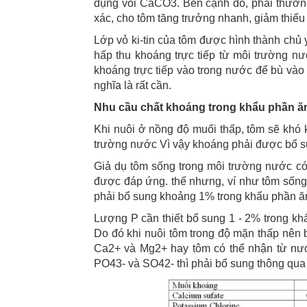
dụng vôi CaCO3. Bên cạnh đó, phải thường
xác, cho tôm tăng trưởng nhanh, giảm thiểu
Lớp vỏ ki-tin của tôm được hình thành chủ 
hấp thu khoáng trực tiếp từ môi trường n
khoáng trực tiếp vào trong nước để bù vào 
nghĩa là rất cần.
Nhu cầu chất khoáng trong khẩu phần ă
Khi nuôi ở nồng độ muối thấp, tôm sẽ khó 
trường nước Vì vậy khoáng phải được bổ su
Giả dụ tôm sống trong môi trường nước c
được đáp ứng. thế nhưng, ví như tôm sống 
phải bổ sung khoảng 1% trong khẩu phần ă
Lượng P cần thiết bổ sung 1 - 2% trong k
Do đó khi nuôi tôm trong độ mặn thấp nên 
Ca2+ và Mg2+ hay tôm có thể nhận từ nướ
PO43- và SO42- thì phải bổ sung thông qua