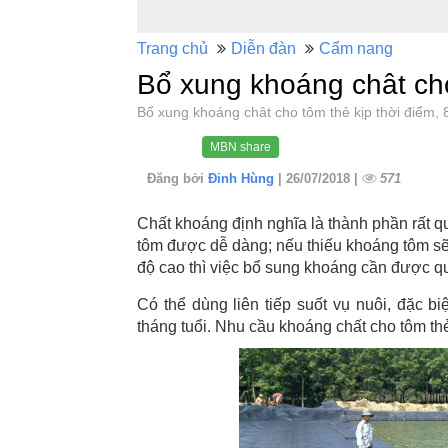
Trang chủ
Diễn đàn
Cẩm nang
Bổ xung khoáng chât cho
Bổ xung khoáng chât cho tôm thẻ kịp thời điểm
MBN share
Đăng bởi
Đinh Hùng
| 26/07/2018 |
571
Chất khoáng định nghĩa là thành phần rất qua
tôm được dễ dàng; nếu thiếu khoáng tôm s
độ cao thì việc bổ sung khoáng cần được qu
Có thể dùng liên tiếp suốt vụ nuôi, đặc bi
tháng tuổi. Nhu cầu khoáng chất cho tôm th