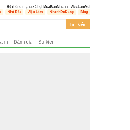
Hệ thống mạng xã hội MuaBanNhanh - ViecLamVui
e
Nhà Đất
Việc Làm
NhanhDeDang
Blog
Tìm kiếm
oanh
Đánh giá
Sự kiện