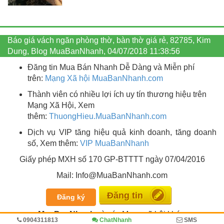
Báo giá vách ngăn phòng thờ, bàn thờ giá rẻ, 82785, Kim
Dung, Blog MuaBanNhanh, 04/07/2018 11:38:56
Đăng tin Mua Bán Nhanh Dễ Dàng và Miễn phí
trên:
Mạng Xã hội MuaBanNhanh.com
Thành viên có nhiều lợi ích uy tín thương hiệu trên
Mạng Xã Hội, Xem
thêm:
ThuongHieu.MuaBanNhanh.
com
Dịch vụ VIP tăng hiệu quả kinh doanh, tăng doanh
số, Xem thêm:
VIP MuaBanNhanh
Giấy phép MXH số 170 GP-BTTTT ngày 07/04/2016
Mail: Info@MuaBanNhanh.com
Miễn phí
Đăng ký
MuaBanNhanh
và các Mạng xã hội khác:
0904311813
ChatNhanh
SMS