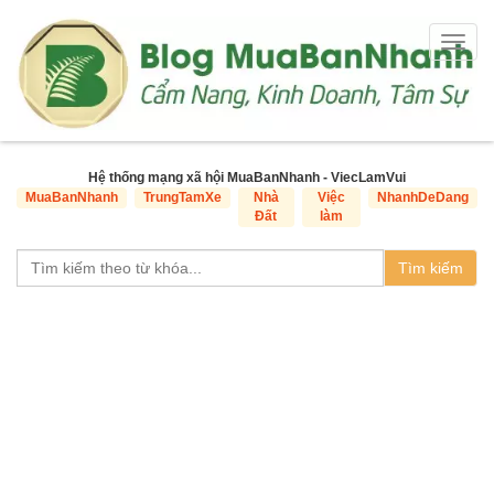
Togg
navig
Hệ thống mạng xã hội MuaBanNhanh - ViecLamVui
MuaBanNhanh
TrungTamXe
Nhà
Việc
NhanhDeDang
Đất
làm
Tìm kiếm