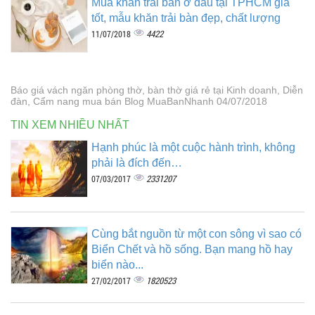
Mua khăn trải bàn ở đâu tại TPHCM giá
tốt, mẫu khăn trải bàn đẹp, chất lượng
4422
11/07/2018
Báo giá vách ngăn phòng thờ, bàn thờ giá rẻ tại Kinh doanh, Diễn
đàn, Cẩm nang mua bán Blog MuaBanNhanh 04/07/2018
TIN XEM NHIỀU NHẤT
Hạnh phúc là một cuộc hành trình, không
phải là đích đến…
2331207
07/03/2017
Cùng bắt nguồn từ một con sông vì sao có
Biển Chết và hồ sống. Bạn mang hồ hay
biển nào...
1820523
27/02/2017