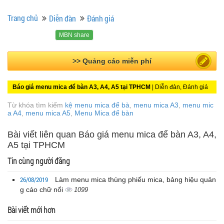
Trang chủ
Diễn đàn
Đánh giá
MBN share
>> Bài PR miễn phí
Báo giá menu mica để bàn A3, A4, A5 tại TPHCM
| Diễn đàn, Đánh giá
Từ khóa tìm kiếm
kệ menu mica để bà
,
menu mica A3
,
menu mic
a A4
,
menu mica A5
,
Menu Mica để bàn
Bài viết liên quan Báo giá menu mica để bàn A3, A4,
A5 tại TPHCM
Tin cùng người đăng
26/08/2019
Làm menu mica thùng phiếu mica, bảng hiệu quản
g cáo chữ nổi
1099
Bài viết mới hơn