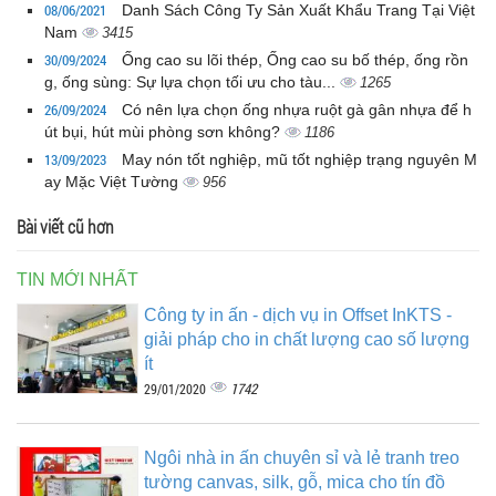
08/06/2021
Danh Sách Công Ty Sản Xuất Khẩu Trang Tại Việt
Nam
3415
30/09/2024
Ống cao su lõi thép, Ống cao su bố thép, ống rồn
g, ống sùng: Sự lựa chọn tối ưu cho tàu...
1265
26/09/2024
Có nên lựa chọn ống nhựa ruột gà gân nhựa để h
út bụi, hút mùi phòng sơn không?
1186
13/09/2023
May nón tốt nghiệp, mũ tốt nghiệp trạng nguyên M
ay Mặc Việt Tường
956
Bài viết cũ hơn
TIN MỚI NHẤT
Công ty in ấn - dịch vụ in Offset InKTS -
giải pháp cho in chất lượng cao số lượng
ít
1742
29/01/2020
Ngôi nhà in ấn chuyên sỉ và lẻ tranh treo
tường canvas, silk, gỗ, mica cho tín đồ