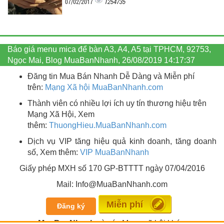
1254735
07/02/2017
Báo giá menu mica để bàn A3, A4, A5 tại TPHCM, 92753,
Ngọc Mai, Blog MuaBanNhanh, 26/08/2019 14:17:37
Đăng tin Mua Bán Nhanh Dễ Dàng và Miễn phí
trên:
Mạng Xã hội MuaBanNhanh.com
Thành viên có nhiều lợi ích uy tín thương hiệu trên
Mạng Xã Hội, Xem
thêm:
ThuongHieu.MuaBanNhanh.
com
Dịch vụ VIP tăng hiệu quả kinh doanh, tăng doanh
số, Xem thêm:
VIP MuaBanNhanh
Giấy phép MXH số 170 GP-BTTTT ngày 07/04/2016
Mail: Info@MuaBanNhanh.com
Đăng tin
Đăng ký
MuaBanNhanh
và các Mạng xã hội khác: