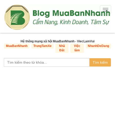
Togg
navig
Hệ thống mạng xã hội MuaBanNhanh - ViecLamVui
MuaBanNhanh
TrungTamXe
Nhà
Việc
NhanhDeDang
Đất
làm
Tìm kiếm