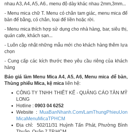
nhau A3, A4, A5, A6.. menu độ dày khác nhau 2mm,3mm...
- Menu mica chữ T. Menu có chân tam giác, menu mica để
bàn đế bằng, có chân, loại đế liền hoặc rời.
- Menu mica thích hợp sử dụng cho nhà hàng, bar, siêu thị,
quán cafe, khách sạn...
- Luôn cập nhật những mẫu mới cho khách hàng thêm lựa
chọn
- Cung cấp các kích thước theo yêu cầu riêng của khách
hàng
Báo giá làm Menu Mica A4, A5, A6, Menu mica để bàn,
Thùng phiếu Mica, kệ mica
liên hệ:
CÔNG TY TNHH THIẾT KẾ - QUẢNG CÁO TÂN MỸ
LONG
Hotline :
0903 04 6252
Website :
MuaBanNhanh.Com/LamThungPhieuUon
MicaMenuMicaTPHCM
Địa chỉ: 502/11/31 Huỳnh Tấn Phát, Phường Bình
Thuận, Quận 7,TP.HCM