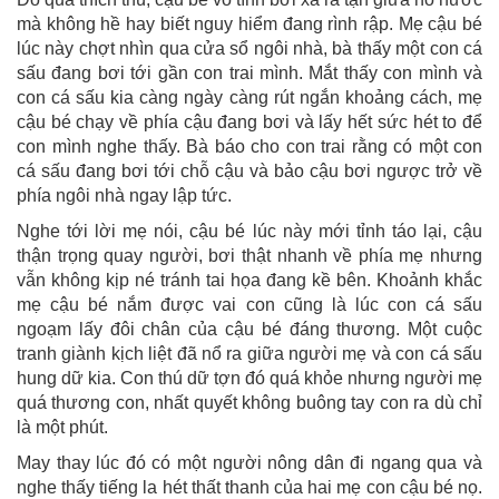
mà không hề hay biết nguy hiểm đang rình rập. Mẹ cậu bé
lúc này chợt nhìn qua cửa sổ ngôi nhà, bà thấy một con cá
sấu đang bơi tới gần con trai mình. Mắt thấy con mình và
con cá sấu kia càng ngày càng rút ngắn khoảng cách, mẹ
cậu bé chạy về phía cậu đang bơi và lấy hết sức hét to để
con mình nghe thấy. Bà báo cho con trai rằng có một con
cá sấu đang bơi tới chỗ cậu và bảo cậu bơi ngược trở về
phía ngôi nhà ngay lập tức.
Nghe tới lời mẹ nói, cậu bé lúc này mới tỉnh táo lại, cậu
thận trọng quay người, bơi thật nhanh về phía mẹ nhưng
vẫn không kịp né tránh tai họa đang kề bên. Khoảnh khắc
mẹ cậu bé nắm được vai con cũng là lúc con cá sấu
ngoạm lấy đôi chân của cậu bé đáng thương. Một cuộc
tranh giành kịch liệt đã nổ ra giữa người mẹ và con cá sấu
hung dữ kia. Con thú dữ tợn đó quá khỏe nhưng người mẹ
quá thương con, nhất quyết không buông tay con ra dù chỉ
là một phút.
May thay lúc đó có một người nông dân đi ngang qua và
nghe thấy tiếng la hét thất thanh của hai mẹ con cậu bé nọ.