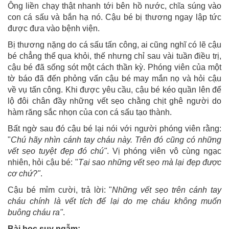
Ông liền chạy thật nhanh tới bên hồ nước, chĩa súng vào
con cá sấu và bắn hạ nó. Cậu bé bị thương ngay lập tức
được đưa vào bệnh viện.
Bị thương nặng do cá sấu tấn công, ai cũng nghĩ có lẽ cậu
bé chẳng thể qua khỏi, thế nhưng chỉ sau vài tuần điều trị,
cậu bé đã sống sót một cách thần kỳ. Phóng viên của một
tờ báo đã đến phỏng vấn cậu bé may mắn nọ và hỏi cậu
về vụ tấn công. Khi được yêu cầu, cậu bé kéo quần lên để
lộ đôi chân đầy những vết sẹo chằng chịt ghê người do
hàm răng sắc nhọn của con cá sấu tạo thành.
Bất ngờ sau đó cậu bé lại nói với người phóng viên rằng:
"
Chú hãy nhìn cánh tay cháu này. Trên đó cũng có những
vết sẹo tuyệt đẹp đó chú"
. Vị phóng viên vô cùng ngạc
nhiên, hỏi cậu bé: "
Tại sao những vết sẹo mà lại đẹp được
cơ chứ?"
.
Cậu bé mỉm cười, trả lời: "
Những vết sẹo trên cánh tay
cháu chính là vết tích để lại do mẹ cháu không muốn
buông cháu ra"
.
Bài học suy ngẫm: