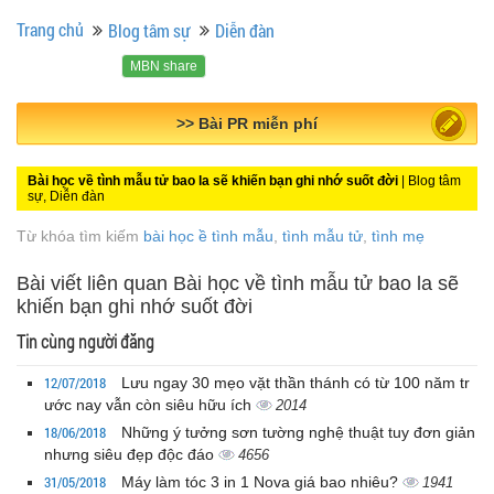
Trang chủ
Blog tâm sự
Diễn đàn
MBN share
>> Bài PR miễn phí
Bài học về tình mẫu tử bao la sẽ khiến bạn ghi nhớ suốt đời
| Blog tâm
sự, Diễn đàn
Từ khóa tìm kiếm
bài học ề tình mẫu
,
tình mẫu tử
,
tình mẹ
Bài viết liên quan Bài học về tình mẫu tử bao la sẽ
khiến bạn ghi nhớ suốt đời
Tin cùng người đăng
12/07/2018
Lưu ngay 30 mẹo vặt thần thánh có từ 100 năm tr
ước nay vẫn còn siêu hữu ích
2014
18/06/2018
Những ý tưởng sơn tường nghệ thuật tuy đơn giản
nhưng siêu đẹp độc đáo
4656
31/05/2018
Máy làm tóc 3 in 1 Nova giá bao nhiêu?
1941