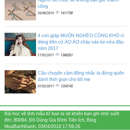
công
1411790
20/08/2015
4 con giáp MUỐN NGHÈO CŨNG KHÓ vì
dòng tiền cứ ÀO ÀO chảy vào túi nửa đầu
năm 2017
1368261
17/02/2017
Câu chuyện cảm động nhắc ta đừng quên
dành thời gian cho bố mẹ
1254745
07/02/2017
Bài học về tình mẫu tử bao la sẽ khiến bạn ghi nhớ suốt
đời, 80094, Đồ Dùng Gia Đình Tiện Ích, Blog
MuaBanNhanh, 03/04/2018 17:56:26