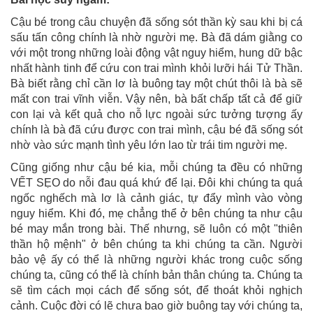
Cậu bé trong câu chuyện đã sống sót thần kỳ sau khi bị cá
sấu tấn công chính là nhờ người mẹ. Bà đã dám giằng co
với một trong những loài động vật nguy hiểm, hung dữ bậc
nhất hành tinh để cứu con trai mình khỏi lưỡi hái Tử Thần.
Bà biết rằng chỉ cần lơ là buông tay một chút thôi là bà sẽ
mất con trai vĩnh viễn. Vậy nên, bà bất chấp tất cả để giữ
con lại và kết quả cho nỗ lực ngoài sức tưởng tượng ấy
chính là bà đã cứu được con trai mình, cậu bé đã sống sót
nhờ vào sức mạnh tình yêu lớn lao từ trái tim người mẹ.
Cũng giống như cậu bé kia, mỗi chúng ta đều có những
VẾT SẸO do nỗi đau quá khứ để lại. Đôi khi chúng ta quá
ngốc nghếch mà lơ là cảnh giác, tự đẩy mình vào vòng
nguy hiểm. Khi đó, mẹ chẳng thể ở bên chúng ta như cậu
bé may mắn trong bài. Thế nhưng, sẽ luôn có một "thiên
thần hộ mệnh" ở bên chúng ta khi chúng ta cần. Người
bảo vệ ấy có thể là những người khác trong cuộc sống
chúng ta, cũng có thể là chính bản thân chúng ta. Chúng ta
sẽ tìm cách mọi cách để sống sót, để thoát khỏi nghịch
cảnh. Cuộc đời có lẽ chưa bao giờ buông tay với chúng ta,