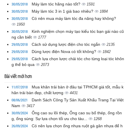
30/05/2018
Máy làm tóc hãng nào tốt?
1591
30/05/2018
Máy làm tóc 3 in 1 giá bao nhiêu?
1884
30/05/2018
Có nên mua máy làm tóc đa năng hay không?
1950
30/05/2018
Kinh nghiệm chọn máy tạo kiểu tóc bạn gái nào cũ
ng cần biết
1777
29/05/2018
Cách sử dụng lược điện cho tóc ngắn
2135
29/05/2018
Dùng lược điện Nova có tốt không?
1842
29/05/2018
Cách lựa chọn lược chải tóc cho từng loại tóc khôn
g thể bỏ qua
2073
Bài viết mới hơn
11/07/2018
Mua khăn trải bàn ở đâu tại TPHCM giá tốt, mẫu k
hăn trải bàn đẹp, chất lượng
4431
08/06/2021
Danh Sách Công Ty Sản Xuất Khẩu Trang Tại Việt
Nam
3417
30/09/2024
Ống cao su lõi thép, Ống cao su bố thép, ống rồn
g, ống sùng: Sự lựa chọn tối ưu cho tàu...
1268
26/09/2024
Có nên lựa chọn ống nhựa ruột gà gân nhựa để h