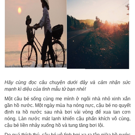
Hãy cùng đọc câu chuyện dưới đây và cảm nhận sức
mạnh kì diệu của tình mẫu tử bạn nhé!
Một câu bé sống cùng mẹ mình ở ngôi nhà nhỏ xinh xắn
gần hồ nước. Một ngày mùa hạ nóng nực, cậu bé nọ quyết
định ra hồ nước sau nhà bơi vài vòng để xua tan cơn
nóng. Làn nước mát lạnh khiến cậu phấn khích vô cùng,
cậu bé liền nhảy xuống hồ và tung tăng bơi lội.
Do quá thích thú, cậu bé vô tình bơi xa ra tận giữa hồ nước