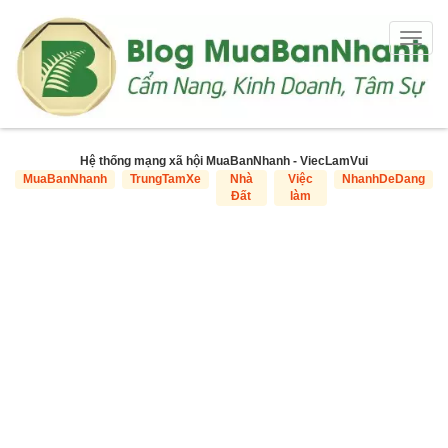
Togg
navig
Hệ thống mạng xã hội MuaBanNhanh - ViecLamVui
MuaBanNhanh
TrungTamXe
Nhà
Việc
NhanhDeDang
Đất
làm