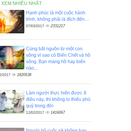
N XEM NHIỀU NHẤT
Hạnh phúc là một cuộc hành
trình, không phải là đích đến…
2331217
07/03/2017
Cùng bắt nguồn từ một con
sông vì sao có Biển Chết và hồ
sống. Bạn mang hồ hay biển
nào...
1820538
2/2017
Làm người thực hiện được 8
điều này, thì không lo thiếu phú
quý trong đời
1416067
12/02/2017
Người bỏ cuộc sẽ không bao