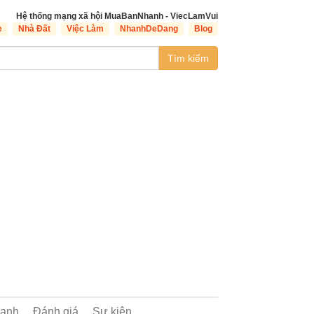
Hệ thống mạng xã hội MuaBanNhanh - ViecLamVui
e
Nhà Đất
Việc Làm
NhanhDeDang
Blog
Tìm kiếm
oanh
Đánh giá
Sự kiện