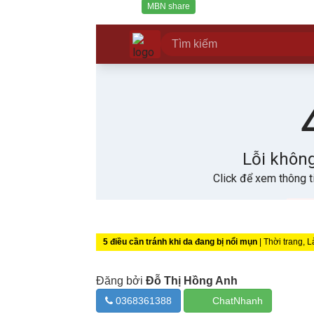
MBN share
5 điều cần tránh khi da đang bị nổi mụn
| Thời trang,
Đăng bởi
Đỗ Thị Hồng Anh
0368361388
ChatNhanh