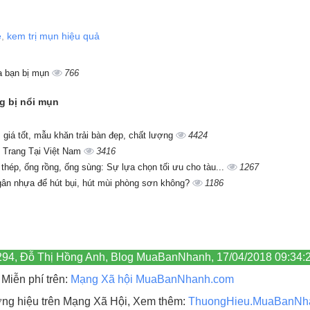
ẻ
,
kem trị mụn hiệu quả
da bạn bị mụn
766
ng bị nổi mụn
giá tốt, mẫu khăn trải bàn đẹp, chất lượng
4424
 Trang Tại Việt Nam
3416
 thép, ống rồng, ống sùng: Sự lựa chọn tối ưu cho tàu...
1267
gân nhựa để hút bụi, hút mùi phòng sơn không?
1186
80294, Đỗ Thị Hồng Anh, Blog MuaBanNhanh, 17/04/2018 09:34:
Miễn phí trên:
Mạng Xã hội MuaBanNhanh.com
hương hiệu trên Mạng Xã Hội, Xem thêm:
ThuongHieu.MuaBanNh