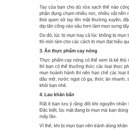
Tay của bạn cho dù rửa sạch thế nào cũng k
phận đụng chạm nhiều nơi, nhiều vật nên rấ
thói quen sờ tay lên mặt thường xuyên, đặ
dịp tấn công vào sâu hơn làm mụn sưng tấy
Do đó, lúc bị mụn hay cả lúc không bị mụn t
thì mới làm cho các cách trị mụn đạt hiệu q
3. Ăn thực phẩm cay nóng
Thực phẩm cay nóng có thể xem là kẻ thù s
thì bạn có thể thưởng thức các loại thực p
mụn hoành hành thì nên hạn chế các loại t
dầu mỡ, nước ngọt có ga, thức ăn nhanh,
khỏi bạn nhé.
4. Lau khăn bẩn
Rất ít bạn lưu ý rằng đôi khi nguyên nhân 
Đặc biệt, lúc mặt đang bị mụn mà bạn dùng
mấy lần.
Vì thế, khi bị mụn bạn nên tránh dùng khăn