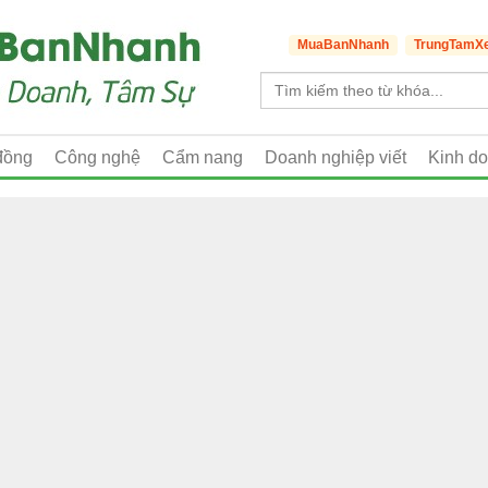
MuaBanNhanh
TrungTamX
đồng
Công nghệ
Cẩm nang
Doanh nghiệp viết
Kinh d