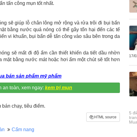
ẩn tấn công mụn tốt nhất.
g sẽ giúp lỗ chân lông mở rộng và rửa trôi đi bụi bẩn
mặt bằng nước quá nóng có thể gây tổn hại đến các tế
iến vi khuẩn, bụi bẩn dễ tấn công vào sâu bên trong da
nóng sẽ mất đi độ ẩm cần thiết khiến da tiết dầu nhờn
17/0
a mặt bằng nước mát hoặc hơi ấm một chút sẽ tốt hơn
ua bán sản phẩm mỹ phẩm
n an toàn, xem ngay:
kem trị mụn
bán chạy, tiêu điểm.
5 đi
tra
HTML source
Mua
àn
Cẩm nang