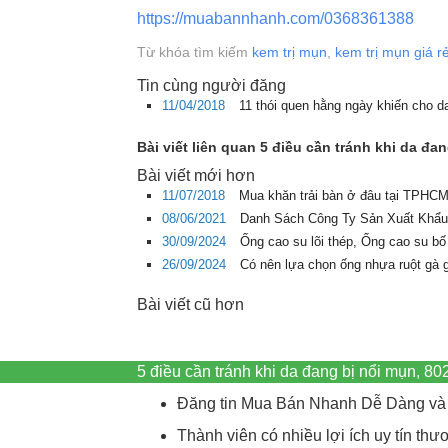
https://muabannhanh.com/0368361388
Từ khóa tìm kiếm
kem trị mụn
,
kem trị mụn giá r
Tin cùng người đăng
11/04/2018
11 thói quen hằng ngày khiến cho 
Bài viết liên quan 5 điều cần tránh khi da đa
Bài viết mới hơn
11/07/2018
Mua khăn trải bàn ở đâu tại TPHCM 
08/06/2021
Danh Sách Công Ty Sản Xuất Khẩu
30/09/2024
Ống cao su lõi thép, Ống cao su bố
26/09/2024
Có nên lựa chọn ống nhựa ruột gà 
Bài viết cũ hơn
5 điều cần tránh khi da đang bị nổi mụn, 
Đăng tin Mua Bán Nhanh Dễ Dàng và 
Thành viên có nhiều lợi ích uy tín t