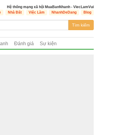
Hệ thống mạng xã hội MuaBanNhanh - ViecLamVui
e
Nhà Đất
Việc Làm
NhanhDeDang
Blog
Tìm kiếm
oanh
Đánh giá
Sự kiện