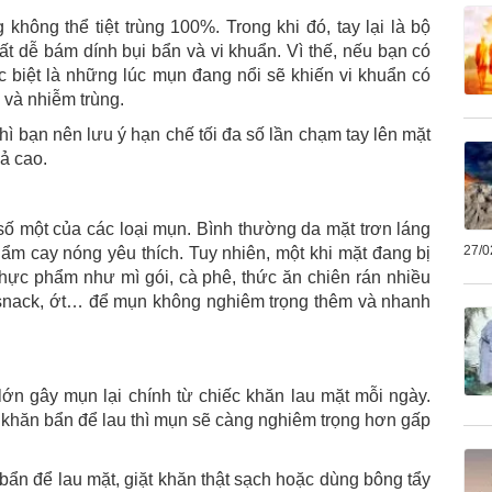
hông thể tiệt trùng 100%. Trong khi đó, tay lại là bộ
t dễ bám dính bụi bẩn và vi khuẩn. Vì thế, nếu bạn có
c biệt là những lúc mụn đang nổi sẽ khiến vi khuẩn có
 và nhiễm trùng.
hì bạn nên lưu ý hạn chế tối đa số lần chạm tay lên mặt
uả cao.
ố một của các loại mụn. Bình thường da mặt trơn láng
27/0
hẩm cay nóng yêu thích. Tuy nhiên, một khi mặt đang bị
hực phẩm như mì gói, cà phê, thức ăn chiên rán nhiều
 snack, ớt… để mụn không nghiêm trọng thêm và nhanh
lớn gây mụn lại chính từ chiếc khăn lau mặt mỗi ngày.
 khăn bẩn để lau thì mụn sẽ càng nghiêm trọng hơn gấp
 bẩn để lau mặt, giặt khăn thật sạch hoặc dùng bông tẩy