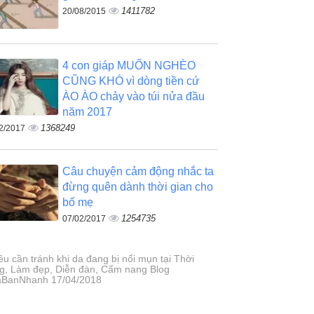
1411782
20/08/2015
4 con giáp MUỐN NGHÈO
CŨNG KHÓ vì dòng tiền cứ
ÀO ÀO chảy vào túi nửa đầu
năm 2017
1368249
2/2017
Câu chuyện cảm động nhắc ta
đừng quên dành thời gian cho
bố mẹ
1254735
07/02/2017
ều cần tránh khi da đang bị nổi mụn tại Thời
ng, Làm đẹp, Diễn đàn, Cẩm nang Blog
BanNhanh 17/04/2018