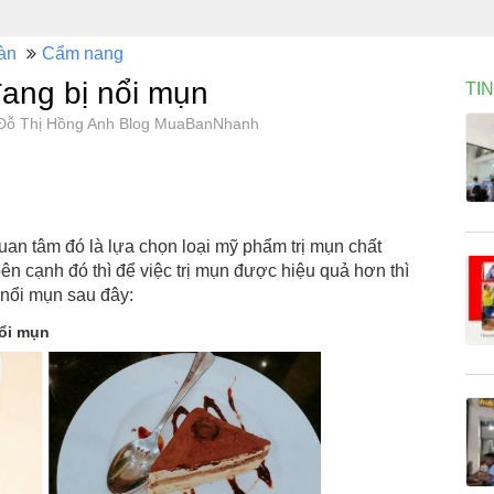
àn
Cẩm nang
đang bị nổi mụn
TI
4, Đỗ Thị Hồng Anh Blog MuaBanNhanh
uan tâm đó là lựa chọn loại mỹ phẩm trị mụn chất
cạnh đó thì để việc trị mụn được hiệu quả hơn thì
 nổi mụn sau đây:
nổi mụn