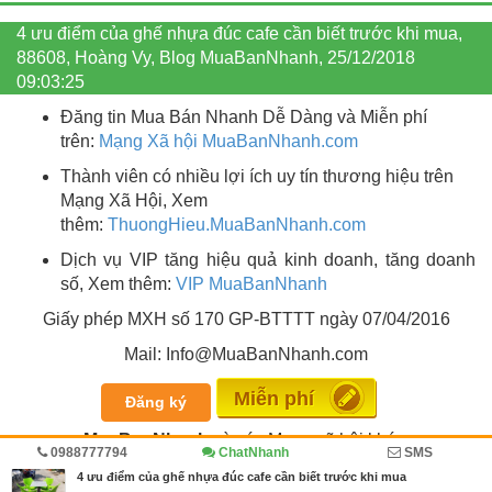
4 ưu điểm của ghế nhựa đúc cafe cần biết trước khi mua,
88608, Hoàng Vy, Blog MuaBanNhanh, 25/12/2018
09:03:25
Đăng tin Mua Bán Nhanh Dễ Dàng và Miễn phí
trên:
Mạng Xã hội MuaBanNhanh.com
Thành viên có nhiều lợi ích uy tín thương hiệu trên
Mạng Xã Hội, Xem
thêm:
ThuongHieu.MuaBanNhanh.
com
Dịch vụ VIP tăng hiệu quả kinh doanh, tăng doanh
số, Xem thêm:
VIP MuaBanNhanh
Giấy phép MXH số 170 GP-BTTTT ngày 07/04/2016
Mail: Info@MuaBanNhanh.com
Miễn phí
Đăng ký
MuaBanNhanh
và các Mạng xã hội khác:
0988777794
ChatNhanh
SMS
4 ưu điểm của ghế nhựa đúc cafe cần biết trước khi mua