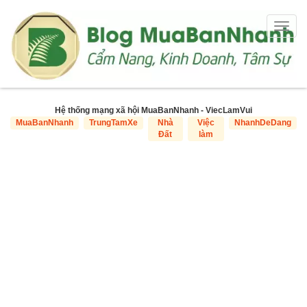
Togg
navig
Hệ thống mạng xã hội MuaBanNhanh - ViecLamVui
MuaBanNhanh
TrungTamXe
Nhà
Việc
NhanhDeDang
Đất
làm