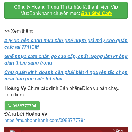
Công ty Hoàng Trung Tín tự hào là thành viên Vip
MuaBanNhanh chuyên mục:
Bàn Ghế Cafe
>> Xem thêm:
4 lý do nên chọn mua bàn ghế nhựa giả mây cho quán
cafe tại TPHCM
Ghế nhựa cafe chân gỗ cao cấp, chất lượng làm không
gian thêm sang trọng
Chủ quán kinh doanh cần phải biết 4 nguyên tắc chọn
mua bàn ghế cafe tốt nhất
Hoàng Vy
Chưa xác định Sản phẩm/Dịch vụ bán chạy,
tiêu điểm.
0988777794
Đăng bởi
Hoàng Vy
https://muabannhanh.com/0988777794