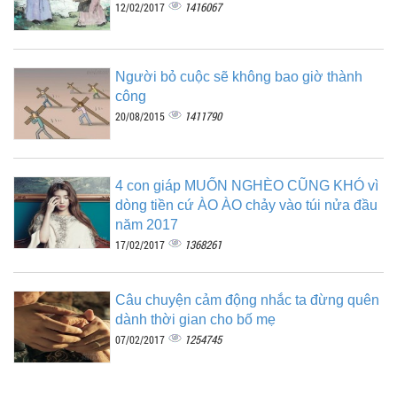
1416067
12/02/2017
Người bỏ cuộc sẽ không bao giờ thành
công
1411790
20/08/2015
4 con giáp MUỐN NGHÈO CŨNG KHÓ vì
dòng tiền cứ ÀO ÀO chảy vào túi nửa đầu
năm 2017
1368261
17/02/2017
Câu chuyện cảm động nhắc ta đừng quên
dành thời gian cho bố mẹ
1254745
07/02/2017