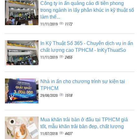
Công ty in ấn quảng cáo đi tiên phong
trong ngành in lấy phân khúc in kỹ thuật số
làm thế...
1172
11/11/2019
In Kỹ Thuật Số 365 - Chuyên dịch vụ in ấn
chất lượng cao TPHCM - InKyThuatSo
2455
11/11/2019
Nhà in ấn cho chương trình sự kiện tại
TPHCM
1518
29/08/2020
Mua khăn trải bàn ở đâu tại TPHCM giá
tốt, mẫu khăn trải bàn đẹp, chất lượng
4437
11/07/2018