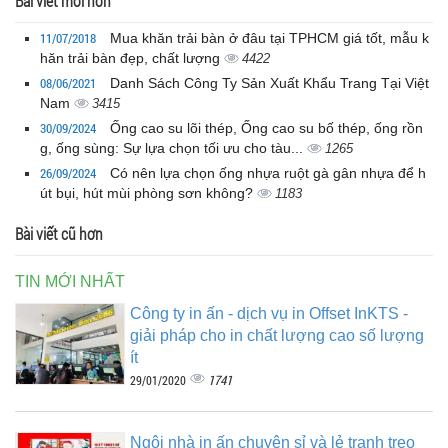
Bài viết mới hơn
11/07/2018
Mua khăn trải bàn ở đâu tại TPHCM giá tốt, mẫu k
hăn trải bàn đẹp, chất lượng
4422
08/06/2021
Danh Sách Công Ty Sản Xuất Khẩu Trang Tại Việt
Nam
3415
30/09/2024
Ống cao su lõi thép, Ống cao su bố thép, ống rồn
g, ống sùng: Sự lựa chọn tối ưu cho tàu...
1265
26/09/2024
Có nên lựa chọn ống nhựa ruột gà gân nhựa để h
út bụi, hút mùi phòng sơn không?
1183
Bài viết cũ hơn
TIN MỚI NHẤT
Công ty in ấn - dịch vụ in Offset InKTS -
giải pháp cho in chất lượng cao số lượng
ít
1741
29/01/2020
Ngôi nhà in ấn chuyên sỉ và lẻ tranh treo