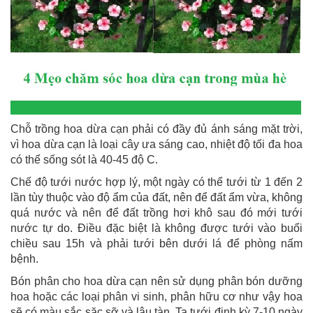
Chỗ trồng hoa dừa cạn phải có đầy đủ ánh sáng mặt trời,
vì hoa dừa cạn là loại cây ưa sáng cao, nhiệt độ tối đa hoa
có thể sống sót là 40-45 độ C.
Chế độ tưới nước hợp lý, một ngày có thể tưới từ 1 đến 2
lần tùy thuộc vào độ ẩm của đất, nên để đất ẩm vừa, không
quá nước và nên để đất trồng hơi khô sau đó mới tưới
nước tự do. Điều đặc biệt là không được tưới vào buổi
chiều sau 15h và phải tưới bên dưới lá để phòng nấm
bệnh.
Bón phân cho hoa dừa cạn nên sử dụng phân bón dưỡng
hoa hoặc các loại phân vi sinh, phân hữu cơ như vậy hoa
sẽ có màu sắc sặc sỡ và lâu tàn. Ta tưới định kỳ 7-10 ngày