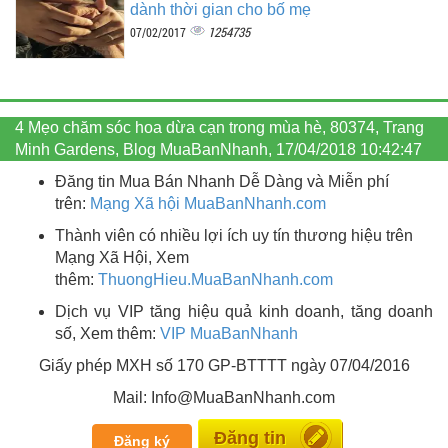
dành thời gian cho bố mẹ
1254735
07/02/2017
4 Mẹo chăm sóc hoa dừa cạn trong mùa hè, 80374, Trang
Minh Gardens, Blog MuaBanNhanh, 17/04/2018 10:42:47
Đăng tin Mua Bán Nhanh Dễ Dàng và Miễn phí
trên:
Mạng Xã hội MuaBanNhanh.com
Thành viên có nhiều lợi ích uy tín thương hiệu trên
Mạng Xã Hội, Xem
thêm:
ThuongHieu.MuaBanNhanh.
com
Dịch vụ VIP tăng hiệu quả kinh doanh, tăng doanh
số, Xem thêm:
VIP MuaBanNhanh
Giấy phép MXH số 170 GP-BTTTT ngày 07/04/2016
Mail: Info@MuaBanNhanh.com
Miễn phí
Đăng ký