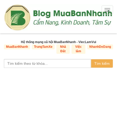
Togg
navig
Hệ thống mạng xã hội MuaBanNhanh - ViecLamVui
MuaBanNhanh
TrungTamXe
Nhà
Việc
NhanhDeDang
Đất
làm
Tìm kiếm