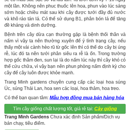
một lần. Không nên phuc thuốc lên hoa, phun vào lúc sáng
sớm hoặc chiều mát sau khi cây được tưới đầy đủ nước
và khô ráo tán lá. Có thể sử dụng B1, phân bón lá để tăng
đề kháng và dinh dưỡng.
Bệnh trên cây dừa cạn thường gặp là bệnh thối thân và
nấm vì vậy ta nên thường xuyên để ý tình trạng cây, nếu
thấy một vài cành hèo rũ từ gốc lên thì có thể do cây bị úng
rễ, lúc đó ta nên tưới phân siêu ra rễ là ổn. Trong trường
hợp gốc thâm đen, sun lại là do nấm lúc này thì cây khó có
thể cứu chữa, vì vậy bạn nên phun phòng nấm định kỳ cho
cây để cây luôn được khỏe mạnh.
Trang Minh gardens chuyên cung cấp các loại hoa súng
Úc, súng Thái Lan, hoa sen các loại, hoa thảm, hoa treo.
Có thể bạn quan tâm:
Mẫu hợp đồng mua bán hàng hóa
Tìm cây giống chất lượng tốt, giá rẻ tại:
Cây giống
Trang Minh Gardens
Chưa xác định Sản phẩm/Dịch vụ
bán chạy, tiêu điểm.