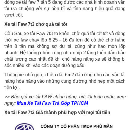
dòng xe tải faw 7 tấn 5 đang được các nhà kinh doanh vận
tải ưa chuộng với sự bền bỉ và tính năng hiệu quả đang
vượt trội.
Xe tải Faw 7t3 chở quá tải tốt
Cầu Sau xe tải Faw 7t3 to khỏe, chở quá tải rất tốt và đồng
thời xe faw chạy lốp 8.25 - 16 đủ lớn để có thể chở hàng
trên 8 tấn mà không sợ dư tải cũng như hao mòn lốp
nhanh. Hệ thống nhún cũng như nhíp 2 tầng luôn đảm bảo
chất lượng cao nhất để khi chở hàng nặng xe sẽ không bị
sốc nhiều khi vào các đoạn đường xấu.
Thùng xe nhỏ gọn, chiều dài 6m2 đáp ứng nhu cầu vận tải
hàng hóa nặng vào những cung đường nhỏ hẹp một cách
tiện lợi.
>> Báo giá xe tải FAW chính hãng, giá tốt toàn quốc, xem
ngay:
Mua Xe Tải Faw Trả Góp TPHCM
Xe tải Faw 7t3 Giá thành phù hợp với mọi túi tiền