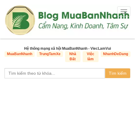
Togg
navig
Hệ thống mạng xã hội MuaBanNhanh - ViecLamVui
MuaBanNhanh
TrungTamXe
Nhà
Việc
NhanhDeDang
Đất
làm
Tìm kiếm