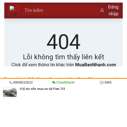
Trang chủ
Diễn đàn
Doanh nghiệp viết
Cẩm nang mua bán
0969832832
ChatNhanh
SMS
Ô tô, xe tải
4 lý do nên mua xe tải Faw 7t3
MBN share
>> Quảng cáo miễn phí
4 lý do nên mua xe tải Faw 7t3
| Diễn đàn, Doanh nghiệp viết, Cẩm nang