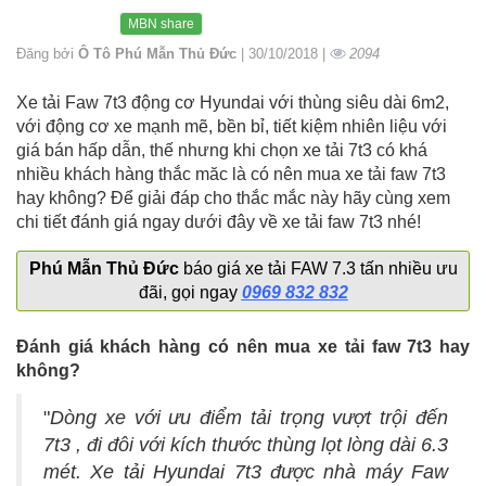
MBN share
Đăng bởi
Ô Tô Phú Mẫn Thủ Đức
| 30/10/2018 |
2094
Xe tải Faw 7t3 động cơ Hyundai với thùng siêu dài 6m2,
với động cơ xe mạnh mẽ, bền bỉ, tiết kiệm nhiên liệu với
giá bán hấp dẫn, thế nhưng khi chọn xe tải 7t3 có khá
nhiều khách hàng thắc măc là có nên mua xe tải faw 7t3
hay không? Để giải đáp cho thắc mắc này hãy cùng xem
chi tiết đánh giá ngay dưới đây về xe tải faw 7t3 nhé!
Phú Mẫn Thủ Đức
báo giá xe tải FAW 7.3 tấn nhiều ưu
đãi, gọi ngay
0969 832 832
Đánh giá khách hàng có nên mua xe tải faw 7t3 hay
không?
"
Dòng xe với ưu điểm tải trọng vượt trội đến
7t3 , đi đôi với kích thước thùng lọt lòng dài 6.3
mét. Xe tải Hyundai 7t3 được nhà máy Faw