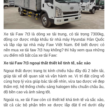
Xe tải Faw 7t3 là dòng xe tải trung, có tải trọng 7300kg,
động cơ được nhập khẩu từ nhà máy Hyundai Hàn Quốc
và lắp ráp tại nhà máy Faw Việt Nam. Để biết được có
nên mua xe tải faw 7t3 hay không? thì hãy xem qua những
ưu điểm nổi bật của xe tải Faw:
Xe tải Faw 7t3 ngoại thất thiết kế tinh tế, sắc xảo
Ngoại thất được trang bị kính chiếu hậu đầy đủ 2 bên tải,
giúp tài xế dễ quan sát và vận hành xe. Vị trí đặt cũng vô
cùng hợp lý vừa giúp bác tài dễ nhìn, vừa tạo được vẻ đẹp
thẩm mỹ, hệ thống chiếu sáng halogen tiêu chuẩn châu âu,
độ bền cao và ánh sáng tốt.
Ngoài ra, xe tải Faw còn có thiết kế khá tinh tế và sắc xảo,
tất cả các bộ phận trên xe được lắp đặt tỉ mỉ dưới dây