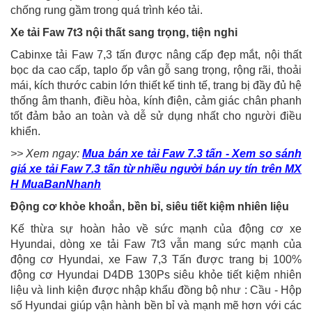
chống rung gầm trong quá trình kéo tải.
Xe tải Faw 7t3 nội thất sang trọng, tiện nghi
Cabinxe tải Faw 7,3 tấn được nâng cấp đẹp mắt, nội thất
bọc da cao cấp, taplo ốp vân gỗ sang trọng, rộng rãi, thoải
mái, kích thước cabin lớn thiết kế tinh tế, trang bị đầy đủ hệ
thống âm thanh, điều hòa, kính điện, cảm giác chân phanh
tốt đảm bảo an toàn và dễ sử dụng nhất cho người điều
khiển.
>> Xem ngay:
Mua bán xe tải Faw 7.3 tấn - Xem so sánh
giá xe tải Faw 7.3 tấn từ nhiều người bán uy tín trên MX
H MuaBanNhanh
Động cơ khỏe khoắn, bền bỉ, siêu tiết kiệm nhiên liệu
Kế thừa sự hoàn hảo về sức mạnh của động cơ xe
Hyundai, dòng xe tải Faw 7t3 vẫn mang sức mạnh của
động cơ Hyundai, xe Faw 7,3 Tấn được trang bị 100%
động cơ Hyundai D4DB 130Ps siêu khỏe tiết kiệm nhiên
liệu và linh kiện được nhập khẩu đồng bộ như : Cầu - Hộp
số Hyundai giúp vận hành bền bỉ và mạnh mẽ hơn với các