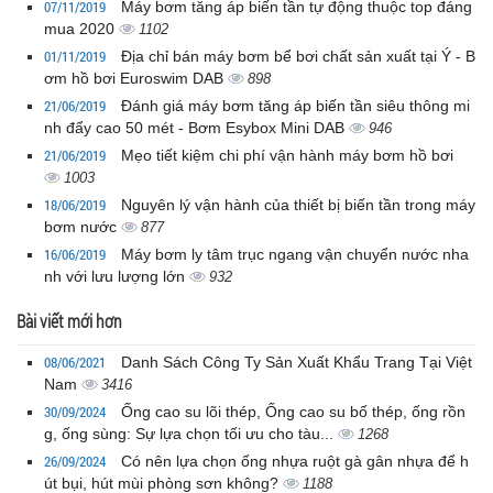
07/11/2019
Máy bơm tăng áp biến tần tự động thuộc top đáng
mua 2020
1102
01/11/2019
Địa chỉ bán máy bơm bể bơi chất sản xuất tại Ý - B
ơm hồ bơi Euroswim DAB
898
21/06/2019
Đánh giá máy bơm tăng áp biến tần siêu thông mi
nh đẩy cao 50 mét - Bơm Esybox Mini DAB
946
21/06/2019
Mẹo tiết kiệm chi phí vận hành máy bơm hồ bơi
1003
18/06/2019
Nguyên lý vận hành của thiết bị biến tần trong máy
bơm nước
877
16/06/2019
Máy bơm ly tâm trục ngang vận chuyển nước nha
nh với lưu lượng lớn
932
Bài viết mới hơn
08/06/2021
Danh Sách Công Ty Sản Xuất Khẩu Trang Tại Việt
Nam
3416
30/09/2024
Ống cao su lõi thép, Ống cao su bố thép, ống rồn
g, ống sùng: Sự lựa chọn tối ưu cho tàu...
1268
26/09/2024
Có nên lựa chọn ống nhựa ruột gà gân nhựa để h
út bụi, hút mùi phòng sơn không?
1188