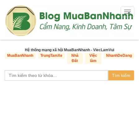
Togg
navig
Hệ thống mạng xã hội MuaBanNhanh - ViecLamVui
MuaBanNhanh
TrungTamXe
Nhà
Việc
NhanhDeDang
Đất
làm
Tìm kiếm