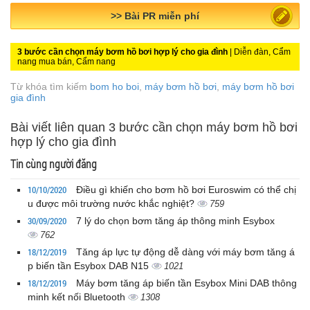
>> Quảng cáo miễn phí
3 bước cần chọn máy bơm hồ bơi hợp lý cho gia đình
| Diễn đàn, Cẩm
nang mua bán, Cẩm nang
Từ khóa tìm kiếm
bom ho boi
,
máy bơm hồ bơi
,
máy bơm hồ bơi
gia đình
Bài viết liên quan 3 bước cần chọn máy bơm hồ bơi
hợp lý cho gia đình
Tin cùng người đăng
10/10/2020
Điều gì khiến cho bơm hồ bơi Euroswim có thể chị
u được môi trường nước khắc nghiệt?
759
30/09/2020
7 lý do chọn bơm tăng áp thông minh Esybox
762
18/12/2019
Tăng áp lực tự động dễ dàng với máy bơm tăng á
p biến tần Esybox DAB N15
1021
18/12/2019
Máy bơm tăng áp biến tần Esybox Mini DAB thông
minh kết nối Bluetooth
1308