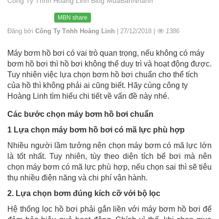
Công Ty Tnhh Hoàng Linh Blog MuaBanNhanh
MBN share
Đăng bởi
Công Ty Tnhh Hoàng Linh
| 27/12/2018 |
1386
Máy bơm hồ bơi có vai trò quan trọng, nếu không có máy
bơm hồ bơi thì hồ bơi không thể duy trì và hoạt động được.
Tuy nhiên việc lựa chọn bơm hồ bơi chuẩn cho thể tích
của hồ thì không phải ai cũng biết. Hãy cùng công ty
Hoàng Linh tìm hiểu chi tiết về vấn đề này nhé.
Các bước chọn máy bơm hồ bơi chuẩn
1 Lựa chọn máy bơm hồ bơi có mã lực phù hợp
Nhiều người lầm tưởng nên chọn máy bơm có mã lực lớn
là tốt nhất. Tuy nhiên, tùy theo diện tích bể bơi mà nên
chọn máy bơm có mã lực phù hợp, nếu chọn sai thì sẽ tiêu
thụ nhiều điện năng và chi phí vận hành.
2. Lựa chọn bơm đúng kích cỡ với bộ lọc
Hệ thống lọc hồ bơi phải gắn liền với máy bơm hồ bơi để