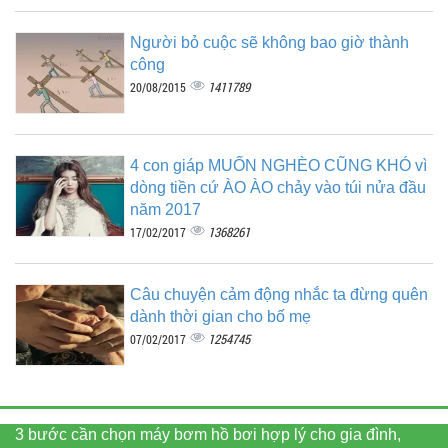
Người bỏ cuộc sẽ không bao giờ thành
công
1411789
20/08/2015
4 con giáp MUỐN NGHÈO CŨNG KHÓ vì
dòng tiền cứ ÀO ÀO chảy vào túi nửa đầu
năm 2017
1368261
17/02/2017
Câu chuyện cảm động nhắc ta đừng quên
dành thời gian cho bố mẹ
1254745
07/02/2017
3 bước cần chọn máy bơm hồ bơi hợp lý cho gia đình,