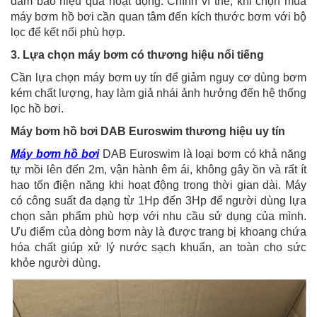
đảm bảo hiệu quả hoạt động. Chính vì thế, khi chọn mua
máy bơm hồ bơi cần quan tâm đến kích thước bơm với bộ
lọc để kết nối phù hợp.
3. Lựa chọn máy bơm có thương hiệu nổi tiếng
Cần lựa chọn máy bơm uy tín để giảm nguy cơ dùng bơm
kém chất lượng, hay làm giả nhái ảnh hưởng đến hệ thống
lọc hồ bơi.
Máy bơm hồ bơi DAB Euroswim thương hiệu uy tín
Máy bơm hồ bơi
DAB Euroswim là loại bơm có khả năng
tự mồi lên đến 2m, vận hành êm ái, không gây ồn và rất ít
hao tốn điện năng khi hoạt động trong thời gian dài. Máy
có công suất đa dạng từ 1Hp đến 3Hp để người dùng lựa
chọn sản phẩm phù hợp với nhu cầu sử dụng của mình.
Ưu điểm của dòng bơm này là được trang bị khoang chứa
hóa chất giúp xử lý nước sạch khuẩn, an toàn cho sức
khỏe người dùng.